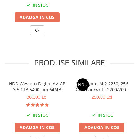
IN STOC
ADAUGA IN COS
PRODUSE SIMILARE
HDD Western Digital AV-GP
SSD Hynix, M.2 2230, 256
NOU
3.5 1TB 5400rpm 64MB
GB, read/write 2200/2000
SATA3 (WD10EURX)
MB/s, bulk
360,00 Lei
250,00 Lei
IN STOC
IN STOC
ADAUGA IN COS
ADAUGA IN COS