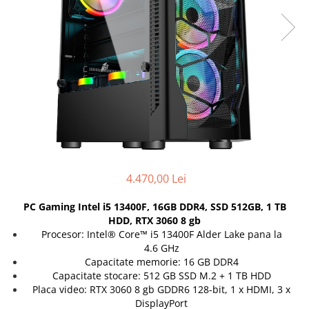
Genti Laptop
Coolere
Incarcatoare laptop
Surse PC
Incarcatoare laptop refurbished
Carcase
Standuri și Coolere Laptop
Placi de baza
Alte accesorii
Ventilatoare carcasa
Card reader
Componente Renew/Refurbished
Placi de baza REFURBISHED
Procesoare
Placi VIDEO
4.470,00 Lei
PC All-in-One
Calculatoare All-in-One NOI
PC Gaming Intel i5 13400F, 16GB DDR4, SSD 512GB, 1 TB
HDD, RTX 3060 8 gb
All-in-One REFURBISHED
Procesor: Intel® Core™ i5 13400F Alder Lake pana la
Calculatoare All-in-One RENEW
4.6 GHz
Componente All-in-One
Capacitate memorie: 16 GB DDR4
Capacitate stocare: 512 GB SSD M.2 + 1 TB HDD
Placa video: RTX 3060 8 gb GDDR6 128-bit, 1 x HDMI, 3 x
DisplayPort