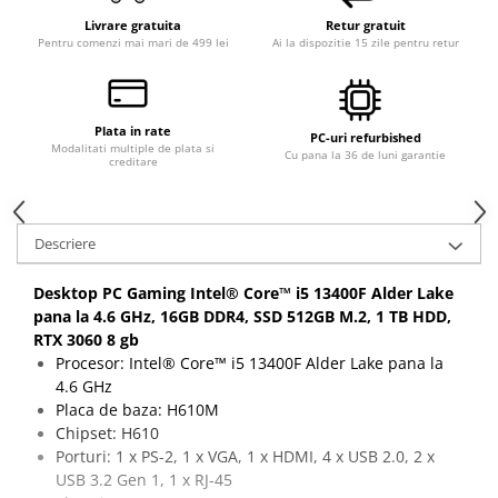
Livrare gratuita
Retur gratuit
Pentru comenzi mai mari de 499 lei
Ai la dispozitie 15 zile pentru retur
Plata in rate
PC-uri refurbished
Modalitati multiple de plata si
Cu pana la 36 de luni garantie
creditare
Descriere
Desktop PC Gaming Intel® Core™ i5 13400F Alder Lake
pana la 4.6 GHz, 16GB DDR4, SSD 512GB M.2, 1 TB HDD,
RTX 3060 8 gb
Procesor: Intel® Core™ i5 13400F Alder Lake pana la
4.6 GHz
Placa de baza: H610M
Chipset: H610
Porturi: 1 x PS-2, 1 x VGA, 1 x HDMI, 4 x USB 2.0, 2 x
USB 3.2 Gen 1, 1 x RJ-45