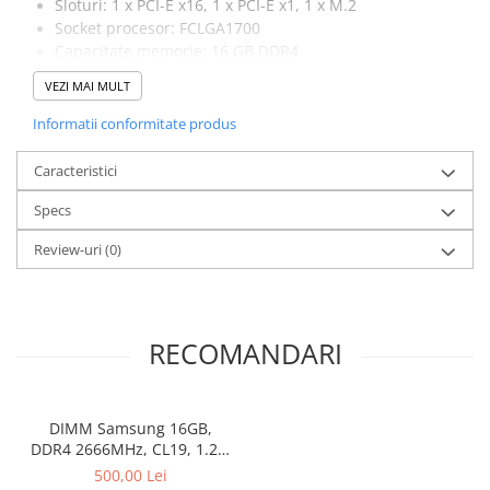
Sloturi: 1 x PCI-E x16, 1 x PCI-E x1, 1 x M.2
Socket procesor: FCLGA1700
Capacitate memorie: 16 GB DDR4
Capacitate stocare: 512 GB SSD M.2 + 1 TB HDD
VEZI MAI MULT
Placa video: RTX 3060 8 gb GDDR6 128-bit, 1 x HDMI, 3
x DisplayPort
Informatii conformitate produs
Caracteristici
Specs
Review-uri
(0)
RECOMANDARI
DIMM Samsung 16GB,
DDR4 2666MHz, CL19, 1.2V,
Non-ECC, bulk
500,00 Lei