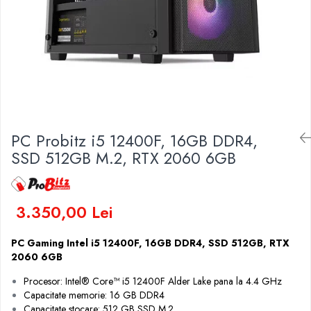
Genti Laptop
Coolere
Incarcatoare laptop
Surse PC
Incarcatoare laptop refurbished
Carcase
Standuri și Coolere Laptop
Placi de baza
Alte accesorii
Ventilatoare carcasa
Card reader
Componente Renew/Refurbished
Placi de baza REFURBISHED
PC Probitz i5 12400F, 16GB DDR4,
Procesoare
SSD 512GB M.2, RTX 2060 6GB
Placi VIDEO
PC All-in-One
Calculatoare All-in-One NOI
3.350,00 Lei
All-in-One REFURBISHED
Calculatoare All-in-One RENEW
PC Gaming Intel i5 12400F, 16GB DDR4, SSD 512GB, RTX
2060 6GB
Componente All-in-One
Procesor: Intel® Core™ i5 12400F Alder Lake pana la 4.4 GHz
Capacitate memorie: 16 GB DDR4
Capacitate stocare: 512 GB SSD M.2