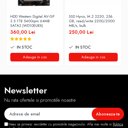
HDD Western Digital AV-GP
SSD Hynix, M.2 2230, 256
3.5 1TB 5400rpm 64MB
GB, read/write 2200/2000
SATA3 (WD10EURX)
MB/s, bulk
360,00 Lei
250,00 Lei
IN STOC
IN STOC
Adauga in cos
Adauga in cos
Newsletter
Nu rata ofertele si promotiile noastre
Vreau sa primesc newsletter cu promotiile magazinului. Afla mai multe in
Politica