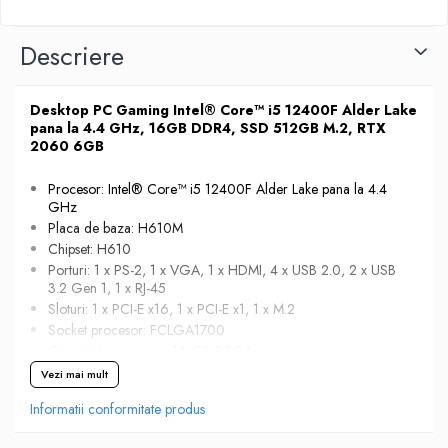
Descriere
Desktop PC Gaming Intel® Core™ i5 12400F Alder Lake
pana la 4.4 GHz, 16GB DDR4, SSD 512GB M.2, RTX
2060 6GB
Procesor: Intel® Core™ i5 12400F Alder Lake pana la 4.4
GHz
Placa de baza: H610M
Chipset: H610
Porturi: 1 x PS-2, 1 x VGA, 1 x HDMI, 4 x USB 2.0, 2 x USB
3.2 Gen 1, 1 x RJ-45
Sloturi: 1 x PCI-E x16, 1 x PCI-E x1, 1 x M.2
Socket procesor: FCLGA1700
Capacitate memorie: 16 GB DDR4
Capacitate stocare: 512 GB SSD M.2
Vezi mai mult
Placa video: RTX 2060, 6 GB, 192-bit, 1 x DVI, 1 x HDMI,
Informatii conformitate produs
2 x DisplayPort, 1 x USB-C