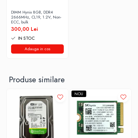
DIMM Hynix 8GB, DDR4
2666MHz, CL19, 1.2V, Non-
ECC, bulk
300,00 Lei
IN STOC
Adauga in cos
Produse similare
NOU