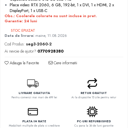
Placa video: RTX 2060, 6 GB, 192-bit, 1 x DVI, 1 x HDMI, 2 x
DisplayPort, 1 x USB-C
Obs.: Coolerele colorate nu sunt incluse in pret.
Garantie: 24 luni
STOC EPUIZAT
Data de livrare:
maine, 11.08.2026
Cod Produs:
seg3-2060-2
Ai nevoie de ajutor?
0770928380
Adauga la Favorite
Cere informatii
LIVRARE GRATUITA
RETUR GRATUIT
Pentru comenzi mai mari de 499 lei
Ai la dispozitie 15 zile pentru retur
PLATA IN RATE
PC-URI REFURBISHED
Modalitati multiple de plata si creditare
Cu pana la 36 de luni garantie