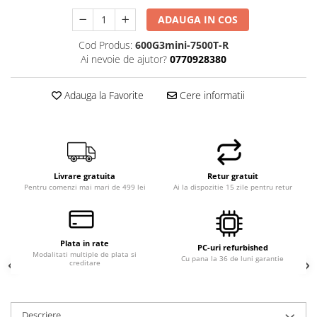
ADAUGA IN COS
Cod Produs:
600G3mini-7500T-R
Ai nevoie de ajutor?
0770928380
Adauga la Favorite
Cere informatii
Livrare gratuita
Retur gratuit
Pentru comenzi mai mari de 499 lei
Ai la dispozitie 15 zile pentru retur
Plata in rate
PC-uri refurbished
Modalitati multiple de plata si
Cu pana la 36 de luni garantie
creditare
Descriere