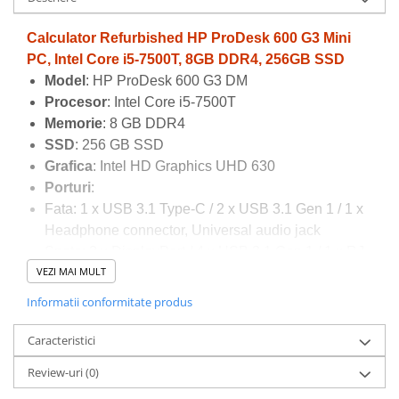
Calculator Refurbished HP ProDesk 600 G3 Mini
PC, Intel Core i5-7500T, 8GB DDR4, 256GB SSD
Model
: HP ProDesk 600 G3 DM
Procesor
: Intel Core i5-7500T
Memorie
: 8 GB DDR4
SSD
: 256 GB SSD
Grafica
: Intel HD Graphics UHD 630
Porturi
:
Fata: 1 x USB 3.1 Type-C / 2 x USB 3.1 Gen 1 / 1 x
Headphone connector, Universal audio jack
Spate: 2 x DisplayPort / 4 x USB 3.1 Gen 1 / 1 x RJ-
VEZI MAI MULT
45 / 1 x power connector
Informatii conformitate produs
Caracteristici
Review-uri
(0)