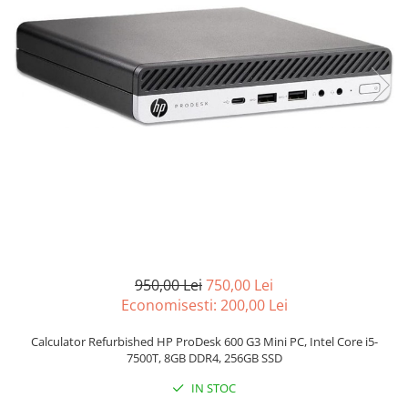
Genti Laptop
Coolere
Incarcatoare laptop
Surse PC
Incarcatoare laptop refurbished
Carcase
Standuri și Coolere Laptop
Placi de baza
Alte accesorii
Ventilatoare carcasa
Card reader
Componente Renew/Refurbished
Placi de baza REFURBISHED
Procesoare
Placi VIDEO
PC All-in-One
Calculatoare All-in-One NOI
950,00 Lei
750,00 Lei
All-in-One REFURBISHED
Economisesti:
200,00
Lei
Calculatoare All-in-One RENEW
Componente All-in-One
Calculator Refurbished HP ProDesk 600 G3 Mini PC, Intel Core i5-
7500T, 8GB DDR4, 256GB SSD
IN STOC