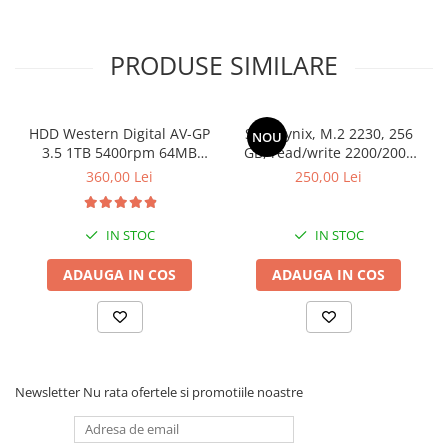
PRODUSE SIMILARE
HDD Western Digital AV-GP
SSD Hynix, M.2 2230, 256
NOU
3.5 1TB 5400rpm 64MB
GB, read/write 2200/2000
SATA3 (WD10EURX)
MB/s, bulk
360,00 Lei
250,00 Lei
IN STOC
IN STOC
ADAUGA IN COS
ADAUGA IN COS
Newsletter
Nu rata ofertele si promotiile noastre