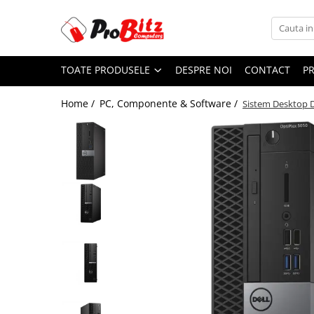
Toate Produsele
TOATE PRODUSELE
DESPRE NOI
CONTACT
P
Laptopuri si accesorii
Laptopuri
Home /
PC, Componente & Software /
Sistem Desktop D
Laptopuri Noi
Laptopuri Renew
Laptopuri Refurbished
Laptopuri Second-hand
Componente NOI Laptop
Memorii laptop
Hard Disk-uri laptop
Baterii laptop
Componente REFURBISHED Laptop
Hard Disk-uri Refurbished
Accesorii Laptop