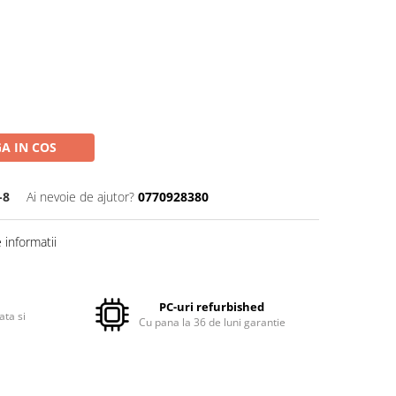
A IN COS
-8
Ai nevoie de ajutor?
0770928380
informatii
PC-uri refurbished
ata si
Cu pana la 36 de luni garantie