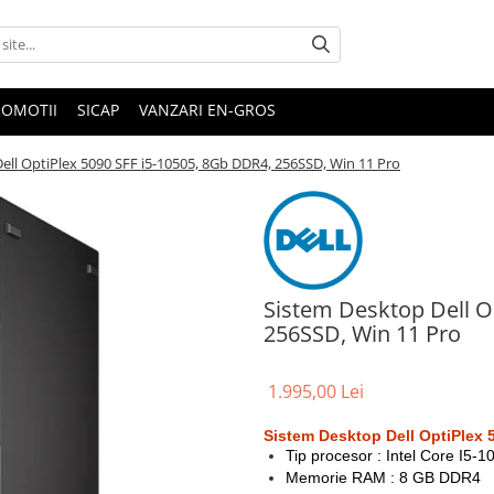
ROMOTII
SICAP
VANZARI EN-GROS
ell OptiPlex 5090 SFF i5-10505, 8Gb DDR4, 256SSD, Win 11 Pro
Sistem Desktop Dell O
256SSD, Win 11 Pro
1.995,00 Lei
Sistem Desktop Dell OptiPlex 
Tip procesor : Intel Core I5-1
Memorie RAM : 8 GB DDR4