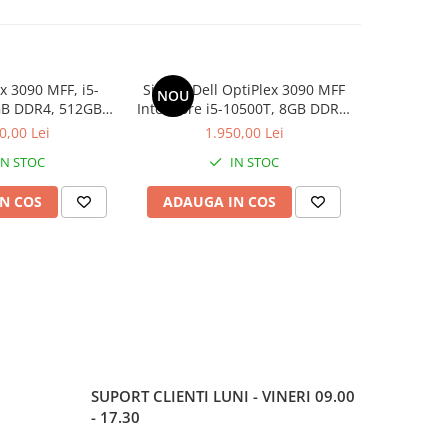
ex 3090 MFF, i5-
Sistem Dell OptiPlex 3090 MFF
Sistem Del
NOU
NOU
GB DDR4, 512GB
Intel Core i5-10500T, 8GB DDR4,
i5-10500T
in 11 Pro
256GB SSD, Win 11 Pro
SSD
0,00 Lei
1.950,00 Lei
2
IN STOC
IN STOC
N COS
ADAUGA IN COS
ADAUG
SUPORT CLIENTI
LUNI - VINERI 09.00
- 17.30