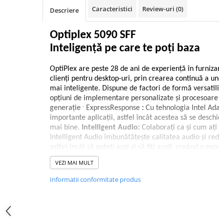
Caracteristici
Review-uri
(0)
Hard Disk-uri Desktop
Descriere
Memorii PC
Optiplex 5090 SFF
Procesoare
Inteligență pe care te poți baza
Placi video
SSD
OptiPlex are peste 28 de ani de experiență în furniza
Coolere
clienți pentru desktop-uri, prin crearea continuă a u
Surse PC
mai inteligente. Dispune de factori de formă versatil
opțiuni de implementare personalizate și procesoare 
Carcase
.
generație
ExpressResponse
:
Cu tehnologia Intel Adap
Placi de baza
importante aplicații, astfel încât acestea să se desch
Ventilatoare carcasa
mai bine.
Intelligent Audio:
Colaborați ca și cum ați 
Componente Renew/Refurbished
Intelligent Audio îmbunătățește calitatea audio și r
astfel încât să puteți auzi și să fiți auzit, creând o e
Placi de baza REFURBISHED
bună pentru toți.
ExpressConnect:
Noul ExpressConne
VEZI MAI MULT
Procesoare
cel mai puternic punct de acces și direcționează lăți
critice, oriunde ați lucre.
Placi VIDEO
Informatii conformitate produs
PC All-in-One
Lucrează inteligent
Calculatoare All-in-One NOI
Configurații flexibile:
Beneficiați de noi funcții de pr
All-in-One REFURBISHED