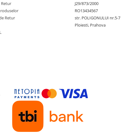
e Retur
J29/873/2000
 dedesubtul sistemului de
Produselor
RO13434567
de Retur
str. POLIGONULUI nr.5-7
Ploiesti, Prahova
L
apelurile de asistență cu până
8Gb DDR4, 256SSD, Win 11
y
Gen 1 (1 în fata)
/
1 x USB 2.0
 x USB-C 3.2 Gen 2 (1 în fata)
igabit Ethernet) /
4 x USB 3.2
rt si 1 x HDMI video