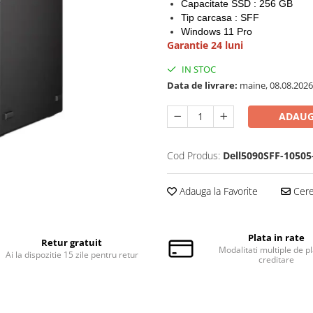
Capacitate SSD : 256 GB
Tip carcasa : SFF
Windows 11 Pro
Garantie 24 luni
IN STOC
Data de livrare:
maine, 08.08.2026
ADAUG
Cod Produs:
Dell5090SFF-10505
Adauga la Favorite
Cere 
Plata in rate
Retur gratuit
Modalitati multiple de pl
Ai la dispozitie 15 zile pentru retur
creditare