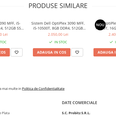
PRODUSE SIMILARE
de formă, veți găsi un desktop
eselor fără a fi nevoie să
090 MFF, i5-
Sistem Dell OptiPlex 3090 MFF,
Dell OptiPl
NOU
4, 512GB SSD,
i5-10500T, 8GB DDR4, 512GB
10500T, 16
 Pro
SSD
SSD, W
0 Lei
2.050,00 Lei
2.40
ă, 5090 maximizează admisia
ută.
STOC
IN STOC
fied Workspace
COS
ADAUGA IN COS
ADAUGA I
 standard de aur pentru a vă
oferiți o experiență
 servicii Dell se integrează cu
formații utile și o experiență
tatea, gestionarea și
la mai multe in
Politica de Confidentialitate
d Workspace compensează
DATE COMERCIALE
mpului
de implementare
cu
 Plata
S.C. Probitz S.R.L.