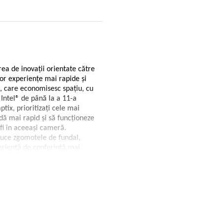
rea de inovații orientate către
nor experiențe mai rapide și
i, care economisesc spațiu, cu
Intel® de până la a 11-a
tix, prioritizați cele mai
idă mai rapid și să funcționeze
fi în aceeași cameră.
educe zgomotele de fundal,
xperiență de conferință mai
ct se conectează automat la
mea de bandă către aplicațiile
oductivitate la același preț