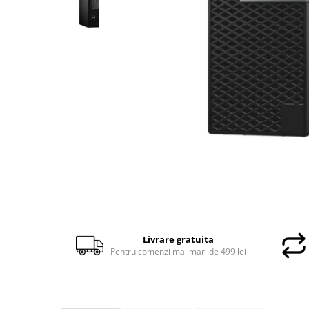
Docking stations
Genti Laptop
Incarcatoare laptop
Incarcatoare laptop refurbished
Standuri și Coolere Laptop
Alte accesorii
Card reader
PC, Componente & Software
Calculatoare
Calculatoare NOI
Calculatoare Mini NOI
Calculatoare SECOND-HAND
Calculatoare GAMING
Livrare gratuita
Calculatoare REFURBISHED
Pentru comenzi mai mari de 499 lei
Calculatoare RENEW
Calculatoare WORKSTATION
Componente PC NOI