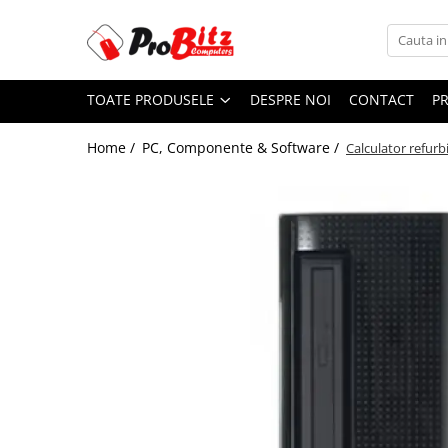
Toate Produsele
TOATE PRODUSELE
DESPRE NOI
CONTACT
P
Laptopuri si accesorii
Laptopuri
Home /
PC, Componente & Software /
Calculator refu
Laptopuri Noi
Laptopuri Renew
Laptopuri Refurbished
Laptopuri Second-hand
Componente NOI Laptop
Memorii laptop
Baterii laptop
Componente REFURBISHED Laptop
Hard Disk-uri Refurbished
Accesorii Laptop
Docking stations