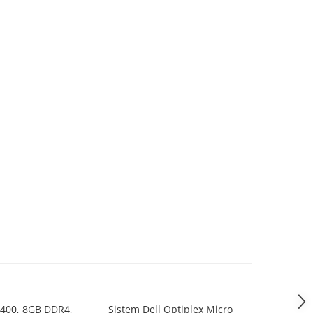
9400, 8GB DDR4,
Sistem Dell Optiplex Micro
DIMM Sa