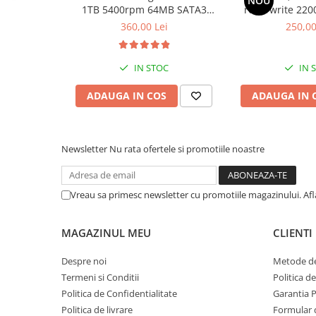
NOU
1TB 5400rpm 64MB SATA3
read/write 220
Componente All-in-One
(WD10EURX)
bul
360,00 Lei
250,00
Monitoare
Monitoare NOI
IN STOC
IN 
Monitoare Refurbished
ADAUGA IN COS
ADAUGA IN 
Monitoare Renew
Monitoare Second-Hand
Servere
Newsletter
Nu rata ofertele si promotiile noastre
Hard Disk-uri SERVER
Accesorii server
Vreau sa primesc newsletter cu promotiile magazinului. Af
Cabinete metalice
Carcase server
MAGAZINUL MEU
CLIENTI
Memorii RAM Server
Despre noi
Metode de
Procesoare server
Termeni si Conditii
Politica d
Sisteme server
Politica de Confidentialitate
Garantia 
Politica de livrare
Formular 
Stabilizatoare de tensiune