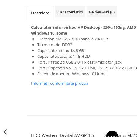
Memorii PC
Caracteristici
Review-uri
(0)
Descriere
Procesoare
Placi video
Calculator refurbished HP Desktop - 260-a152ng, AMD
SSD
Windows 10 Home
Coolere
Procesor: AMD A6-7310 pana la 2.4 GHz
Tip memorie: DDR3
Surse PC
Capacitate memorie: 8 GB
Carcase
Capacitate stocare: 1 TB HDD
Placi de baza
Porturi fata: 2 x USB 2.0, 1 x casti/microfon jack
Porturi spate: 1 x VGA, 1 x HDMI, 2 x USB 2.0, 2 x USB 3.0
Ventilatoare carcasa
Sistem de operare: Windows 10 Home
Componente Renew/Refurbished
Informatii conformitate produs
Placi de baza REFURBISHED
Procesoare
Placi VIDEO
PC All-in-One
Calculatoare All-in-One NOI
All-in-One REFURBISHED
HDD Western Digital AV-GP 3.5
SSD Hynix, M.2 
Calculatoare All-in-One RENEW