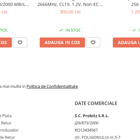
0/2000 MB/s,
2666MHz, CL19, 1.2V, Non-ECC,
256
k
bulk
 Lei
300,00 Lei
1.20
STOC
IN STOC
COS
ADAUGA IN COS
ADAUGA I
la mai multe in
Politica de Confidentialitate
DATE COMERCIALE
 Plata
S.C. Probitz S.R.L.
e Retur
J29/873/2000
Produselor
RO13434567
de Retur
str. POLIGONULUI nr.5-7