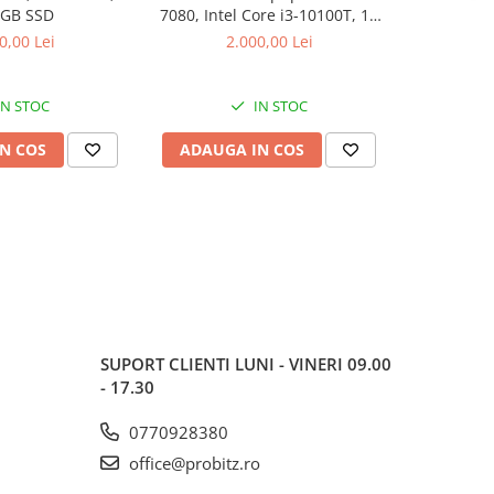
 GB SSD
7080, Intel Core i3-10100T, 16
2666MHz, C
GB RAM, 512 GB SSD, Win 11
0,00 Lei
2.000,00 Lei
Pro
IN STOC
IN STOC
N COS
ADAUGA IN COS
ADAUG
SUPORT CLIENTI
LUNI - VINERI 09.00
- 17.30
0770928380
office@probitz.ro