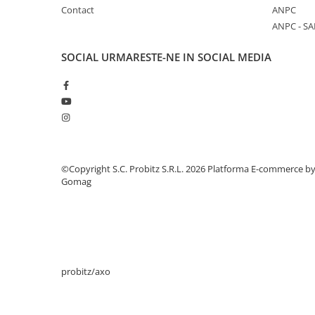
Contact
ANPC
Periferice
ANPC - SA
Periferice PC
SOCIAL
URMARESTE-NE IN SOCIAL MEDIA
Hard Disk-uri & SSD-uri externe
Tastaturi
Mouse
UPS-uri
Accesorii UPS-uri
Statii GRAFICE
©Copyright S.C. Probitz S.R.L. 2026
Platforma E-commerce b
Statii GRAFICE NOI
Gomag
Statii GRAFICE Refurbished
Imprimante&Consumabile
Tonere
Accesorii Printing
probitz/axo
Cartuse cerneala
Drum