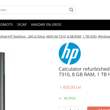
ROMOTII
SICAP
VANZARI EN-GROS
rbished HP Desktop - 260-a152ng, AMD A6-7310, 8 GB RAM, 1 TB HDD, Windo
Calculator refurbishe
7310, 8 GB RAM, 1 T
1.420,00 Lei
IN STOC