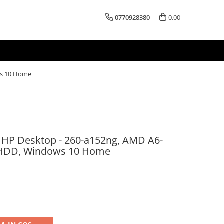
0770928380
0,00
ws 10 Home
d HP Desktop - 260-a152ng, AMD A6-
B HDD, Windows 10 Home