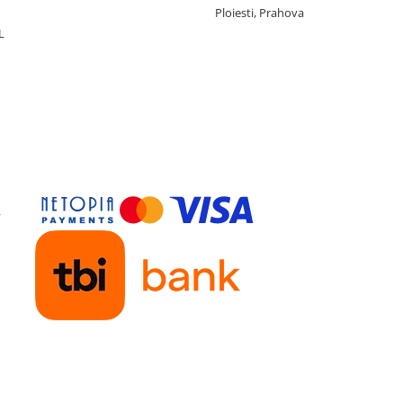
Ploiesti, Prahova
L
y