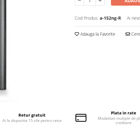
ADAUG
Cod Produs:
a-152ng-R
Ai nev
Adauga la Favorite
Cere 
Plata in rate
Retur gratuit
Modalitati multiple de pl
Ai la dispozitie 15 zile pentru retur
creditare