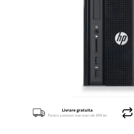
Genti Laptop
Incarcatoare laptop
Incarcatoare laptop refurbished
Standuri și Coolere Laptop
Alte accesorii
Card reader
PC, Componente & Software
Calculatoare
Calculatoare NOI
Calculatoare Mini NOI
Calculatoare SECOND-HAND
Calculatoare GAMING
Calculatoare REFURBISHED
Calculatoare RENEW
Livrare gratuita
Calculatoare WORKSTATION
Pentru comenzi mai mari de 499 lei
Componente PC NOI
Hard Disk-uri Desktop