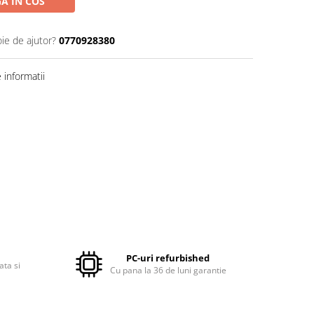
A IN COS
oie de ajutor?
0770928380
informatii
PC-uri refurbished
ata si
Cu pana la 36 de luni garantie