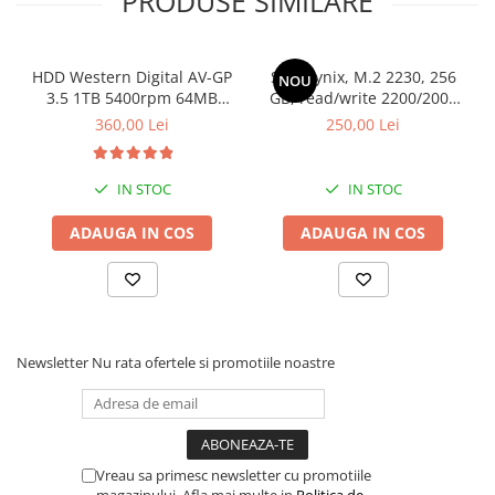
PRODUSE SIMILARE
Periferice
Periferice PC
HDD Western Digital AV-GP
SSD Hynix, M.2 2230, 256
NOU
Hard Disk-uri & SSD-uri externe
3.5 1TB 5400rpm 64MB
GB, read/write 2200/2000
SATA3 (WD10EURX)
MB/s, bulk
Tastaturi
360,00 Lei
250,00 Lei
Mouse
UPS-uri
IN STOC
IN STOC
Accesorii UPS-uri
ADAUGA IN COS
ADAUGA IN COS
Statii GRAFICE
Statii GRAFICE NOI
Statii GRAFICE Refurbished
Imprimante&Consumabile
Newsletter
Nu rata ofertele si promotiile noastre
Tonere
Accesorii Printing
Cartuse cerneala
Vreau sa primesc newsletter cu promotiile
Drum