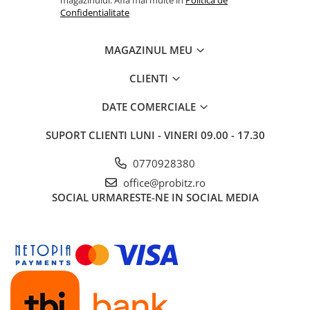
magazinului. Afla mai multe in
Politica de
Imprimante de format mare
Confidentialitate
Imprimante Foto
MAGAZINUL MEU
Imprimante Inkjet
Imprimante laser
CLIENTI
Multifunctionale Inkjet
DATE COMERCIALE
Multifunctionale laser
SUPORT CLIENTI
LUNI - VINERI 09.00 - 17.30
Scannere
Retelistica
0770928380
Accesorii switch-uri
office@probitz.ro
SOCIAL
URMARESTE-NE IN SOCIAL MEDIA
Switch-uri
Adaptoare PowerLAN
Alte accesorii retea
Access Points & Range Extendere
Placi de retea
Routere Wireless