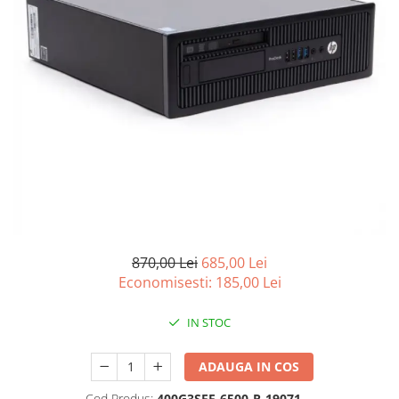
Genti Laptop
Incarcatoare laptop
Incarcatoare laptop refurbished
Standuri și Coolere Laptop
Alte accesorii
Card reader
PC, Componente & Software
Calculatoare
Calculatoare NOI
Calculatoare Mini NOI
Calculatoare SECOND-HAND
870,00 Lei
685,00 Lei
Calculatoare GAMING
Economisesti:
185,00
Lei
Calculatoare REFURBISHED
Calculatoare RENEW
IN STOC
Calculatoare WORKSTATION
ADAUGA IN COS
Componente PC NOI
Hard Disk-uri Desktop
Cod Produs:
400G3SFF-6500-R-19071