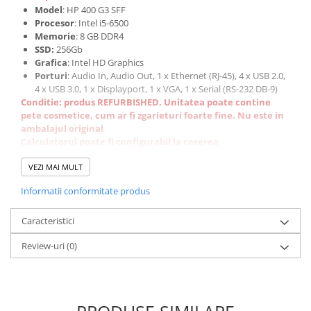
Model
: HP 400 G3 SFF
Componente All-in-One
Procesor
: Intel i5-6500
Monitoare
Memorie
: 8 GB DDR4
SSD:
256Gb
Monitoare NOI
Grafica
: Intel HD Graphics
Monitoare Refurbished
Porturi
: Audio In, Audio Out, 1 x Ethernet (RJ-45), 4 x USB 2.0,
4 x USB 3.0, 1 x Displayport, 1 x VGA, 1 x Serial (RS-232 DB-9)
Monitoare Renew
Conditie: produs REFURBISHED. Unitatea poate contine
pete cosmetice, cum ar fi zgarieturi foarte fine. Nu este in
Monitoare Second-Hand
ambalajul original
Servere
Calculatorul poate fi configurabil la cererea
clientului: adaugare SSD / memorie / Licente Windows
Hard Disk-uri SERVER
Refurbished
VEZI MAI MULT
Accesorii server
Informatii conformitate produs
Cabinete metalice
Caracteristici
Carcase server
Memorii RAM Server
Review-uri
(0)
Procesoare server
Sisteme server
Stabilizatoare de tensiune