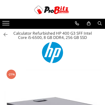
Toate Produsele
Laptopuri si accesorii
Laptopuri
Calculator Refurbished HP 400 G3 SFF Intel
Core i5-6500, 8 GB DDR4, 256 GB SSD
Laptopuri Noi
Laptopuri Renew
Laptopuri Refurbished
Laptopuri Second-hand
Componente NOI Laptop
Memorii laptop
-21%
Baterii laptop
Componente REFURBISHED Laptop
Hard Disk-uri Refurbished
Accesorii Laptop
Docking stations