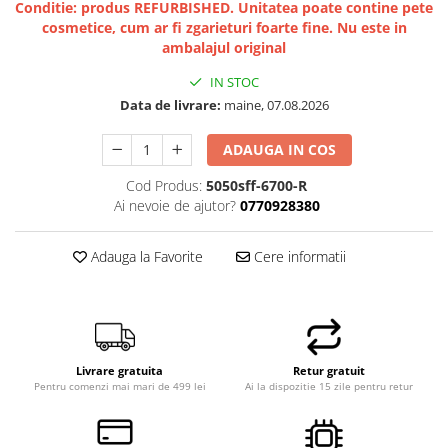
Conditie: produs REFURBISHED. Unitatea poate contine pete
Memorii PC
cosmetice, cum ar fi zgarieturi foarte fine. Nu este in
Procesoare
ambalajul original
Placi video
IN STOC
SSD
Data de livrare:
maine, 07.08.2026
Coolere
ADAUGA IN COS
Surse PC
Carcase
Cod Produs:
5050sff-6700-R
Placi de baza
Ai nevoie de ajutor?
0770928380
Ventilatoare carcasa
Componente Renew/Refurbished
Adauga la Favorite
Cere informatii
Placi de baza REFURBISHED
Procesoare
Placi VIDEO
PC All-in-One
Livrare gratuita
Retur gratuit
Pentru comenzi mai mari de 499 lei
Ai la dispozitie 15 zile pentru retur
Calculatoare All-in-One NOI
All-in-One REFURBISHED
Calculatoare All-in-One RENEW