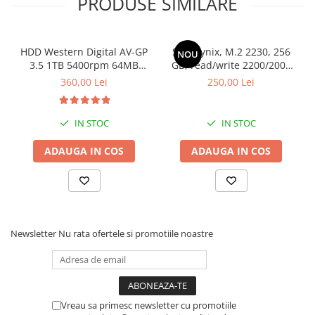
PRODUSE SIMILARE
Imprimante de format mare
Imprimante Foto
HDD Western Digital AV-GP
SSD Hynix, M.2 2230, 256
Imprimante Inkjet
NOU
3.5 1TB 5400rpm 64MB
GB, read/write 2200/2000
Imprimante laser
SATA3 (WD10EURX)
MB/s, bulk
360,00 Lei
250,00 Lei
Multifunctionale Inkjet
Multifunctionale laser
IN STOC
IN STOC
Scannere
ADAUGA IN COS
ADAUGA IN COS
Retelistica
Accesorii switch-uri
Switch-uri
Adaptoare PowerLAN
Newsletter
Nu rata ofertele si promotiile noastre
Alte accesorii retea
Access Points & Range Extendere
Placi de retea
Vreau sa primesc newsletter cu promotiile
Routere Wireless