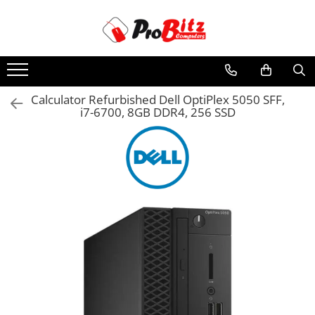
Toate Produsele
Laptopuri si accesorii
Laptopuri
Calculator Refurbished Dell OptiPlex 5050 SFF,
i7-6700, 8GB DDR4, 256 SSD
Laptopuri Noi
Laptopuri Renew
Laptopuri Refurbished
Laptopuri Second-hand
Componente NOI Laptop
Memorii laptop
Baterii laptop
Componente REFURBISHED Laptop
Hard Disk-uri Refurbished
Accesorii Laptop
Docking stations