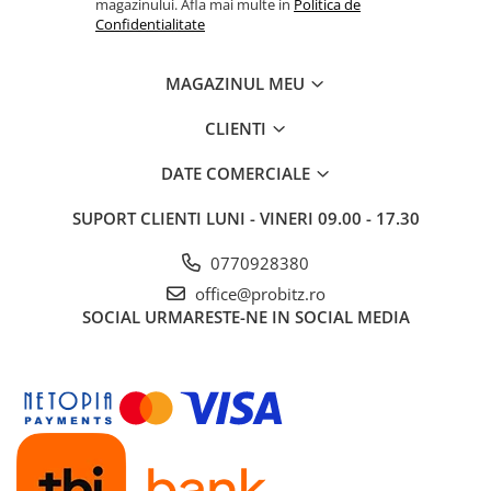
magazinului. Afla mai multe in
Politica de
Confidentialitate
Routere
Media convertoare
MAGAZINUL MEU
NAS
CLIENTI
Echipament firewall
Cabluri retea
DATE COMERCIALE
Ceasuri inteligente
SUPORT CLIENTI
LUNI - VINERI 09.00 - 17.30
Telefoane si tablete
Tablete Grafice
0770928380
Tablete NOI
office@probitz.ro
SOCIAL
URMARESTE-NE IN SOCIAL MEDIA