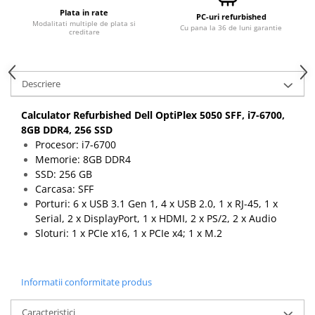
Plata in rate
Componente All-in-One
PC-uri refurbished
Modalitati multiple de plata si
Cu pana la 36 de luni garantie
creditare
Monitoare
Monitoare NOI
Monitoare Refurbished
Descriere
Monitoare Renew
Calculator Refurbished Dell OptiPlex 5050 SFF, i7-6700,
Monitoare Second-Hand
8GB DDR4, 256 SSD
Servere
Procesor: i7-6700
Memorie: 8GB DDR4
Hard Disk-uri SERVER
SSD: 256 GB
Accesorii server
Carcasa: SFF
Cabinete metalice
Porturi: 6 x USB 3.1 Gen 1, 4 x USB 2.0, 1 x RJ-45, 1 x
Serial, 2 x DisplayPort, 1 x HDMI, 2 x PS/2, 2 x Audio
Carcase server
Sloturi: 1 x PCIe x16, 1 x PCIe x4; 1 x M.2
Memorii RAM Server
Procesoare server
Informatii conformitate produs
Sisteme server
Stabilizatoare de tensiune
Caracteristici