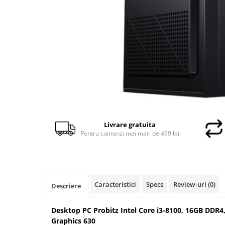
Docking stations
Genti Laptop
Incarcatoare laptop
Incarcatoare laptop refurbished
Standuri și Coolere Laptop
Alte accesorii
Card reader
PC, Componente & Software
Calculatoare
Livrare gratuita
Calculatoare NOI
Pentru comenzi mai mari de 499 lei
Calculatoare Mini NOI
Calculatoare SECOND-HAND
Calculatoare GAMING
Calculatoare REFURBISHED
Caracteristici
Specs
Review-uri
(0)
Descriere
Calculatoare RENEW
Calculatoare WORKSTATION
Desktop PC Probitz Intel Core i3-8100, 16GB DDR4
Componente PC NOI
Graphics 630