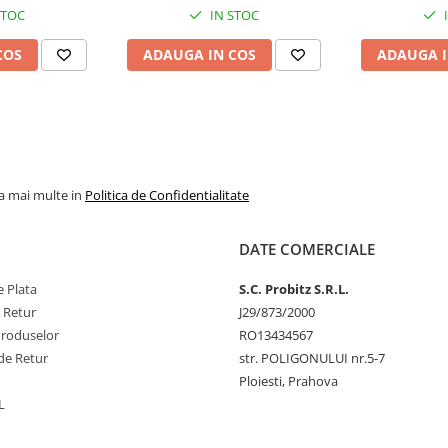
STOC
IN STOC
COS
ADAUGA IN COS
ADAUGA I
la mai multe in
Politica de Confidentialitate
DATE COMERCIALE
 Plata
S.C. Probitz S.R.L.
e Retur
J29/873/2000
Produselor
RO13434567
de Retur
str. POLIGONULUI nr.5-7
Ploiesti, Prahova
L