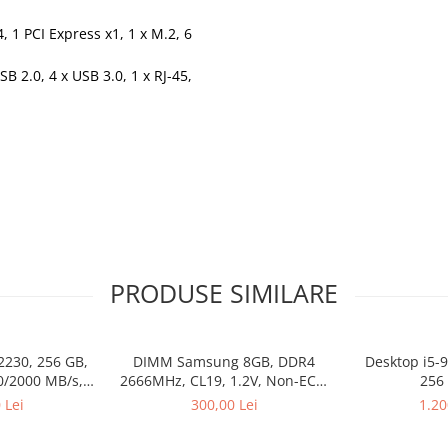
4, 1 PCI Express x1, 1 x M.2, 6
SB 2.0, 4 x USB 3.0, 1 x RJ-45,
PRODUSE SIMILARE
2230, 256 GB,
DIMM Samsung 8GB, DDR4
Desktop i5-
0/2000 MB/s,
2666MHz, CL19, 1.2V, Non-ECC,
256
k
bulk
 Lei
300,00 Lei
1.20