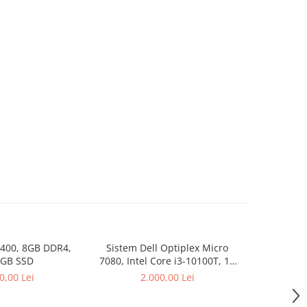
9400, 8GB DDR4,
Sistem Dell Optiplex Micro
DIMM Sa
 GB SSD
7080, Intel Core i3-10100T, 16
2666MHz, C
GB RAM, 512 GB SSD, Win 11
0,00 Lei
2.000,00 Lei
Pro