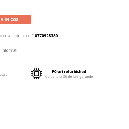
A IN COS
Ai nevoie de ajutor?
0770928380
informatii
PC-uri refurbished
ata si
Cu pana la 36 de luni garantie