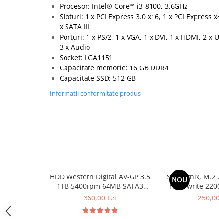
Procesor: Intel® Core™ i3-8100, 3.6GHz
Hard Disk-uri Desktop
Sloturi: 1 x PCI Express 3.0 x16, 1 x PCI Express x
Memorii PC
x SATA III
Procesoare
Porturi: 1 x PS/2, 1 x VGA, 1 x DVI, 1 x HDMI, 2 x U
3 x Audio
Placi video
Socket: LGA1151
SSD
Capacitate memorie: 16 GB DDR4
Coolere
Capacitate SSD: 512 GB
Surse PC
Informatii conformitate produs
Carcase
Placi de baza
Ventilatoare carcasa
Componente Renew/Refurbished
Placi de baza REFURBISHED
Procesoare
HDD Western Digital AV-GP 3.5
SSD Hynix, M.2 
Placi VIDEO
NOU
1TB 5400rpm 64MB SATA3
read/write 220
PC All-in-One
(WD10EURX)
bul
360,00 Lei
250,00
Calculatoare All-in-One NOI
All-in-One REFURBISHED