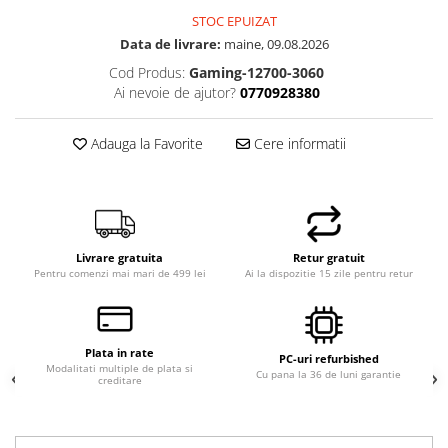
STOC EPUIZAT
Data de livrare:
maine, 09.08.2026
Cod Produs:
Gaming-12700-3060
Ai nevoie de ajutor?
0770928380
Adauga la Favorite
Cere informatii
Livrare gratuita
Retur gratuit
Pentru comenzi mai mari de 499 lei
Ai la dispozitie 15 zile pentru retur
Plata in rate
PC-uri refurbished
Modalitati multiple de plata si
Cu pana la 36 de luni garantie
creditare