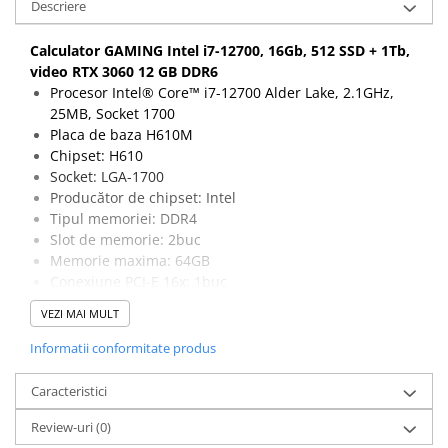
Descriere
Calculator GAMING Intel i7-12700, 16Gb, 512 SSD + 1Tb,
video RTX 3060 12 GB DDR6
Procesor Intel® Core™ i7-12700 Alder Lake, 2.1GHz,
25MB, Socket 1700
Placa de baza H610M
Chipset: H610
Socket: LGA-1700
Producător de chipset: Intel
Tipul memoriei: DDR4
Slot de memorie: 2buc
Memorie maxima: 64GB
Conexiune PCI-E 16x: 1buc
Conexiune PCI-E 1X: 1buc
VEZI MAI MULT
Conector SATA3: 4buc
Conector M.2: 1buc
Informatii conformitate produs
USB 2.0: 8buc
USB 3.0, 3.1 Gen 1, 3.2 Gen 1: 4buc
Caracteristici
Numărul de porturi LAN: 1buc
Review-uri
(0)
Dimensiune: Micro ATX