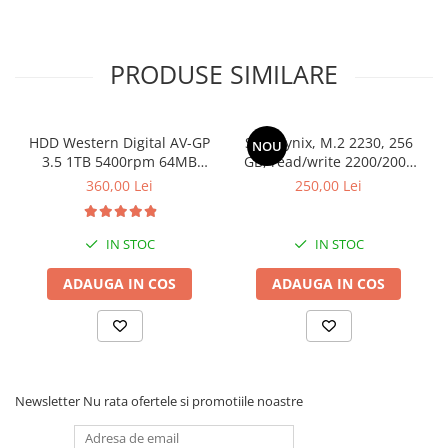
Compatibil Windows 11: Da
Memorie: 16gb ddr4 2666 MHz
Stocare: 500gb ssd m2 nvme + 1Tb HDD WD10EURX
Placa video: RTX 3060 12 GB GDDR6
PRODUSE SIMILARE
HDD Western Digital AV-GP
SSD Hynix, M.2 2230, 256
NOU
3.5 1TB 5400rpm 64MB
GB, read/write 2200/2000
SATA3 (WD10EURX)
MB/s, bulk
360,00 Lei
250,00 Lei
IN STOC
IN STOC
ADAUGA IN COS
ADAUGA IN COS
Newsletter
Nu rata ofertele si promotiile noastre