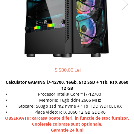
Genti Laptop
Coolere
Incarcatoare laptop
Surse PC
Incarcatoare laptop refurbished
Carcase
Standuri și Coolere Laptop
Placi de baza
Alte accesorii
Ventilatoare carcasa
Card reader
Componente Renew/Refurbished
Placi de baza REFURBISHED
Procesoare
5.500,00 Lei
Placi VIDEO
PC All-in-One
Calculator GAMING i7-12700, 16Gb, 512 SSD + 1Tb, RTX 3060
Calculatoare All-in-One NOI
12 GB
Procesor Intel® Core™ i7-12700
All-in-One REFURBISHED
Memorie: 16gb ddr4 2666 MHz
Calculatoare All-in-One RENEW
Stocare: 500gb ssd m2 nvme + 1Tb HDD WD10EURX
Componente All-in-One
Placa video: RTX 3060 12 GB GDDR6
OBSERVATII: carcasa poate diferi, in functie de stoc furnizor.
Coolerele colorate sunt optionale.
Garantie 24 luni