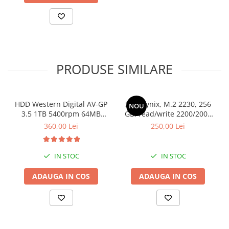
PRODUSE SIMILARE
HDD Western Digital AV-GP
SSD Hynix, M.2 2230, 256
NOU
3.5 1TB 5400rpm 64MB
GB, read/write 2200/2000
SATA3 (WD10EURX)
MB/s, bulk
360,00 Lei
250,00 Lei
IN STOC
IN STOC
ADAUGA IN COS
ADAUGA IN COS