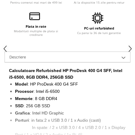
Pentru comenzi mai mari de 499 lei
Ai la dispozitie 15 zile pentru retur
Plata in rate
PC-uri refurbished
Modalitati multiple de plata si
Cu pana la 36 de luni garantie
creditare
Descriere
Calculatoare Refurbished HP ProDesk 400 G4 SFF, Intel
i5-6500, 8GB DDR4, 256GB SSD
Model
: HP ProDesk 400 G4 SFF
Procesor
: Intel i5-6500
Memorie
: 8 GB DDR4
SSD
: 256 GB SSD
Grafica
: Intel HD Graphic
Porturi
: in fata:2 x USB 3.0 / 1 x Audio (casti)
In spate: / 2 x USB 3.0 / 4 x USB 2.0 / 1 x Display
Port / 1 x VGA / 2 x Audio / 1x Rj-45