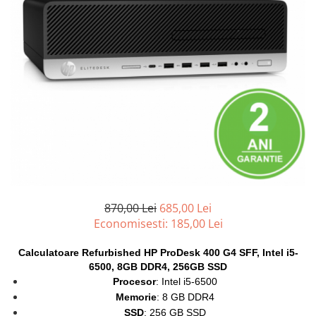
Genti Laptop
Coolere
Incarcatoare laptop
Surse PC
Incarcatoare laptop refurbished
Carcase
Standuri și Coolere Laptop
Placi de baza
Alte accesorii
Ventilatoare carcasa
Card reader
Componente Renew/Refurbished
Placi de baza REFURBISHED
Procesoare
Placi VIDEO
PC All-in-One
Calculatoare All-in-One NOI
870,00 Lei
685,00 Lei
Economisesti:
185,00
Lei
All-in-One REFURBISHED
Calculatoare All-in-One RENEW
Calculatoare Refurbished HP ProDesk 400 G4 SFF, Intel i5-
Componente All-in-One
6500, 8GB DDR4, 256GB SSD
Procesor
: Intel i5-6500
Memorie
: 8 GB DDR4
SSD
: 256 GB SSD