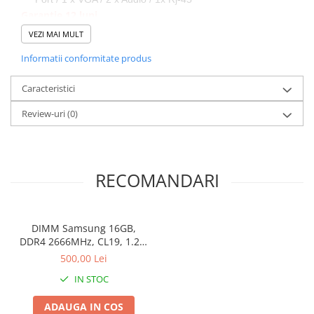
Garantie 12 luni
VEZI MAI MULT
Informatii conformitate produs
Caracteristici
Review-uri
(0)
RECOMANDARI
DIMM Samsung 16GB,
DDR4 2666MHz, CL19, 1.2V,
Non-ECC, bulk
500,00 Lei
IN STOC
ADAUGA IN COS