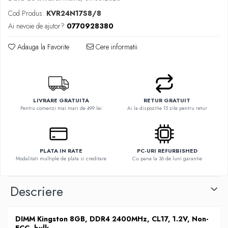
Cod Produs:
KVR24N17S8/8
Ai nevoie de ajutor?
0770928380
Adauga la Favorite
Cere informatii
LIVRARE GRATUITA
RETUR GRATUIT
Pentru comenzi mai mari de 499 lei
Ai la dispozitie 15 zile pentru retur
PLATA IN RATE
PC-URI REFURBISHED
Modalitati multiple de plata si creditare
Cu pana la 36 de luni garantie
Descriere
DIMM Kingston 8GB, DDR4 2400MHz, CL17, 1.2V, Non-
ECC, bulk