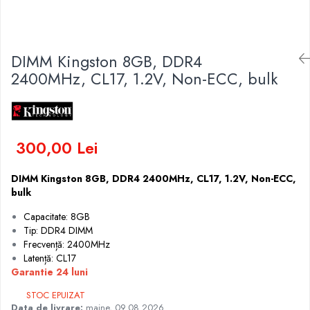
Genti Laptop
Coolere
Incarcatoare laptop
Surse PC
Incarcatoare laptop refurbished
Carcase
DIMM Kingston 8GB, DDR4
Standuri și Coolere Laptop
Placi de baza
2400MHz, CL17, 1.2V, Non-ECC, bulk
Alte accesorii
Ventilatoare carcasa
Card reader
Componente Renew/Refurbished
Placi de baza REFURBISHED
300,00 Lei
Procesoare
Placi VIDEO
DIMM Kingston 8GB, DDR4 2400MHz, CL17, 1.2V, Non-ECC,
PC All-in-One
bulk
Calculatoare All-in-One NOI
Capacitate: 8GB
All-in-One REFURBISHED
Tip: DDR4 DIMM
Calculatoare All-in-One RENEW
Frecvență: 2400MHz
Componente All-in-One
Latență: CL17
Garantie 24 luni
STOC EPUIZAT
Data de livrare:
maine, 09.08.2026