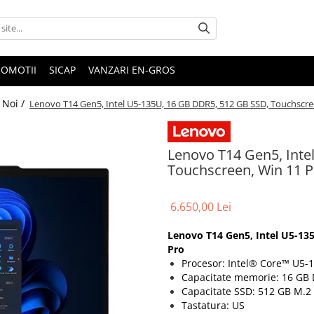
ROMOTII
SICAP
VANZARI EN-GROS
 Noi /
Lenovo T14 Gen5, Intel U5-135U, 16 GB DDR5, 512 GB SSD, Touchscre
Lenovo T14 Gen5, Inte
Touchscreen, Win 11 P
6.650,00 Lei
Lenovo T14 Gen5, Intel U5-13
Pro
Procesor: Intel® Core™
U5-1
Capacitate memorie: 16 GB
Capacitate SSD: 512 GB M.2
Tastatura: US