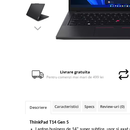
Docking stations
Genti Laptop
Incarcatoare laptop
Incarcatoare laptop refurbished
Standuri și Coolere Laptop
Alte accesorii
Card reader
PC, Componente & Software
Calculatoare
Livrare gratuita
Calculatoare NOI
Pentru comenzi mai mari de 499 lei
Calculatoare Mini NOI
Calculatoare SECOND-HAND
Calculatoare GAMING
Calculatoare REFURBISHED
Caracteristici
Specs
Review-uri
(0)
Descriere
Calculatoare RENEW
Calculatoare WORKSTATION
ThinkPad T14 Gen 5
Componente PC NOI
Laptop business de 14” super subțire, ușor și ax