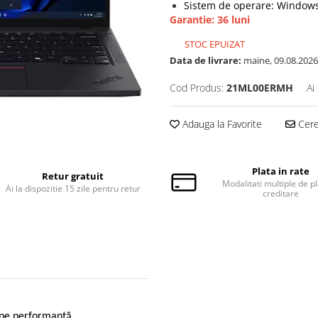
Sistem de operare: Windows
Garantie: 36 luni
STOC EPUIZAT
Data de livrare:
maine, 09.08.2026
Cod Produs:
21ML00ERMH
Ai
Adauga la Favorite
Cere 
Plata in rate
Retur gratuit
Modalitati multiple de pl
Ai la dispozitie 15 zile pentru retur
creditare
at pe performanță