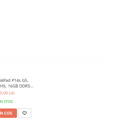
nkPad P14s G5,
0HS, 16GB DDR5,
, Win 11 Pro
0,00 Lei
IN STOC
N COS