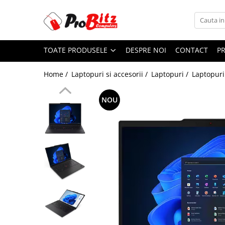
Toate Produsele
TOATE PRODUSELE
DESPRE NOI
CONTACT
P
Laptopuri si accesorii
Laptopuri
Home /
Laptopuri si accesorii /
Laptopuri /
Laptopuri
Laptopuri Noi
Laptopuri Renew
NOU
Laptopuri Refurbished
Laptopuri Second-hand
Componente NOI Laptop
Memorii laptop
Hard Disk-uri laptop
Baterii laptop
Componente REFURBISHED Laptop
Hard Disk-uri Refurbished
Accesorii Laptop