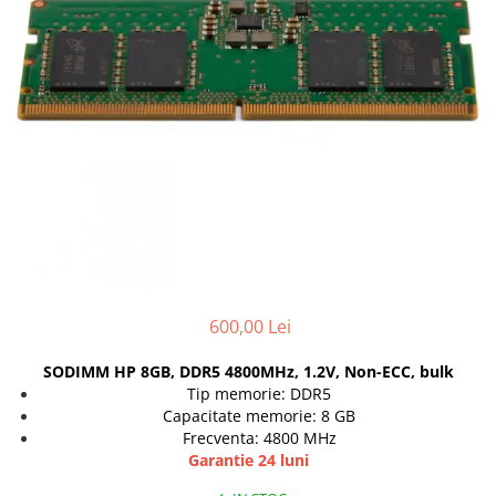
Genti Laptop
Coolere
Incarcatoare laptop
Surse PC
Incarcatoare laptop refurbished
Carcase
Standuri și Coolere Laptop
Placi de baza
Alte accesorii
Ventilatoare carcasa
Card reader
Componente Renew/Refurbished
Placi de baza REFURBISHED
Procesoare
Placi VIDEO
PC All-in-One
Calculatoare All-in-One NOI
600,00 Lei
All-in-One REFURBISHED
SODIMM HP 8GB, DDR5 4800MHz, 1.2V, Non-ECC, bulk
Calculatoare All-in-One RENEW
Tip memorie: DDR5
Componente All-in-One
Capacitate memorie: 8 GB
Frecventa: 4800 MHz
Garantie 24 luni