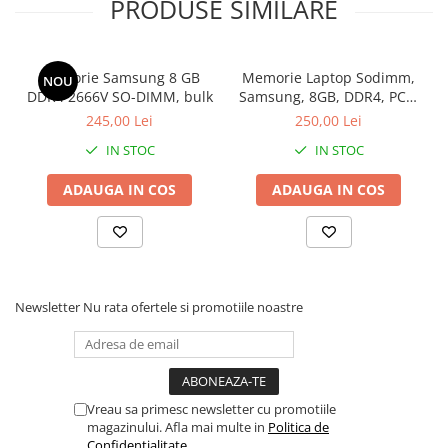
PRODUSE SIMILARE
Memorie Samsung 8 GB
Memorie Laptop Sodimm,
NOU
DDR4 2666V SO-DIMM, bulk
Samsung, 8GB, DDR4, PC4-
2400, bulk
245,00 Lei
250,00 Lei
IN STOC
IN STOC
ADAUGA IN COS
ADAUGA IN COS
Newsletter
Nu rata ofertele si promotiile noastre
Vreau sa primesc newsletter cu promotiile
magazinului. Afla mai multe in
Politica de
Confidentialitate