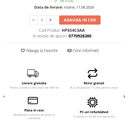
IN STOC
Data de livrare:
maine, 11.08.2026
ADAUGA IN COS
Cod Produs:
HP5S4C3AA
Ai nevoie de ajutor?
0770928380
Adauga la Favorite
Cere informatii
Livrare gratuita
Retur gratuit
Pentru comenzi mai mari de 499 lei
Ai la dispozitie 15 zile pentru retur
Plata in rate
PC-uri refurbished
Modalitati multiple de plata si
Cu pana la 36 de luni garantie
creditare