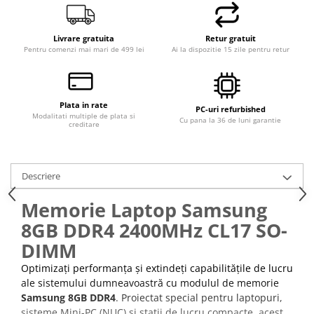
Hard Disk-uri Desktop
Memorii PC
Livrare gratuita
Retur gratuit
Pentru comenzi mai mari de 499 lei
Ai la dispozitie 15 zile pentru retur
Procesoare
Placi video
SSD
Coolere
Plata in rate
PC-uri refurbished
Modalitati multiple de plata si
Cu pana la 36 de luni garantie
Surse PC
creditare
Carcase
Placi de baza
Descriere
Ventilatoare carcasa
Componente Renew/Refurbished
Memorie Laptop Samsung
Placi de baza REFURBISHED
8GB DDR4 2400MHz CL17 SO-
Procesoare
DIMM
Placi VIDEO
Optimizați performanța și extindeți capabilitățile de lucru
PC All-in-One
ale sistemului dumneavoastră cu modulul de memorie
Calculatoare All-in-One NOI
Samsung 8GB DDR4
. Proiectat special pentru laptopuri,
sisteme Mini-PC (NUC) și stații de lucru compacte, acest
All-in-One REFURBISHED