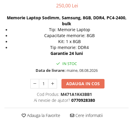
Docking stations
250,00 Lei
Genti Laptop
Memorie Laptop Sodimm, Samsung, 8GB, DDR4, PC4-2400,
Incarcatoare laptop
bulk
Incarcatoare laptop refurbished
Tip: Memorie Laptop
Capacitate memorie: 8GB
Standuri și Coolere Laptop
Kit: 1 x 8GB
Alte accesorii
Tip memorie: DDR4
Card reader
Garantie 24 luni
PC, Componente & Software
IN STOC
Calculatoare
Data de livrare:
maine, 08.08.2026
Calculatoare NOI
ADAUGA IN COS
Calculatoare Mini NOI
Calculatoare SECOND-HAND
Cod Produs:
M471A1K43BB1
Calculatoare GAMING
Ai nevoie de ajutor?
0770928380
Calculatoare REFURBISHED
Calculatoare RENEW
Adauga la Favorite
Cere informatii
Calculatoare WORKSTATION
Componente PC NOI