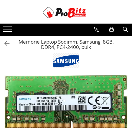
Toate Produsele
Laptopuri si accesorii
Laptopuri
Memorie Laptop Sodimm, Samsung, 8GB,
DDR4, PC4-2400, bulk
Laptopuri Noi
Laptopuri Renew
Laptopuri Refurbished
Laptopuri Second-hand
Componente NOI Laptop
Memorii laptop
Hard Disk-uri laptop
Baterii laptop
Componente REFURBISHED Laptop
Hard Disk-uri Refurbished
Accesorii Laptop