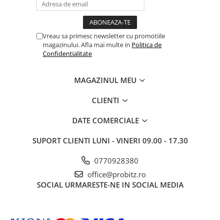
Drum
Imprimante de format mare
Imprimante Foto
Vreau sa primesc newsletter cu promotiile
magazinului. Afla mai multe in
Politica de
Imprimante Inkjet
Confidentialitate
Imprimante laser
MAGAZINUL MEU
Multifunctionale Inkjet
Multifunctionale laser
CLIENTI
Scannere
DATE COMERCIALE
Retelistica
Accesorii switch-uri
SUPORT CLIENTI
LUNI - VINERI 09.00 - 17.30
Switch-uri
0770928380
Adaptoare PowerLAN
office@probitz.ro
SOCIAL
URMARESTE-NE IN SOCIAL MEDIA
Alte accesorii retea
Access Points & Range Extendere
Placi de retea