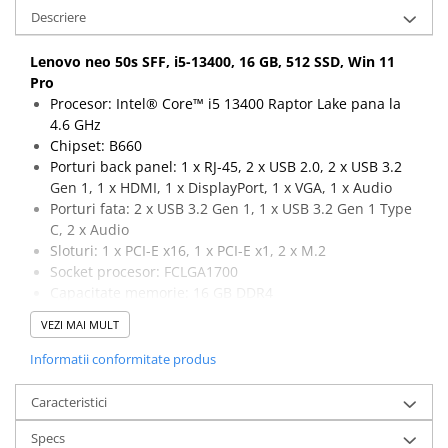
Descriere
Calculatoare All-in-One RENEW
Componente All-in-One
Lenovo neo 50s SFF, i5-13400, 16 GB, 512 SSD, Win 11
Monitoare
Pro
Monitoare NOI
Procesor: Intel® Core™ i5 13400 Raptor Lake pana la
4.6 GHz
Monitoare Refurbished
Chipset: B660
Monitoare Renew
Porturi back panel: 1 x RJ-45, 2 x USB 2.0, 2 x USB 3.2
Gen 1, 1 x HDMI, 1 x DisplayPort, 1 x VGA, 1 x Audio
Monitoare Second-Hand
Porturi fata: 2 x USB 3.2 Gen 1, 1 x USB 3.2 Gen 1 Type
Servere
C, 2 x Audio
Sloturi: 1 x PCI-E x16, 1 x PCI-E x1, 2 x M.2
Hard Disk-uri SERVER
Socket procesor: FCLGA1700
Accesorii server
Capacitate memorie: 16 GB DDR4
Capacitate stocare: 512 GB SSD M.2
Cabinete metalice
VEZI MAI MULT
Sistem de operare: Windows 11 Pro
Carcase server
Informatii conformitate produs
Memorii RAM Server
Caracteristici
Procesoare server
Specs
Sisteme server