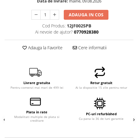
Data de livrare:
maine, 09.08.2026
Hard Disk-uri Desktop
Memorii PC
ADAUGA IN COS
Procesoare
Cod Produs:
12JF0025PB
Placi video
Ai nevoie de ajutor?
0770928380
SSD
Coolere
Adauga la Favorite
Cere informatii
Surse PC
Carcase
Placi de baza
Ventilatoare carcasa
Livrare gratuita
Retur gratuit
Componente Renew/Refurbished
Pentru comenzi mai mari de 499 lei
Ai la dispozitie 15 zile pentru retur
Placi de baza REFURBISHED
Procesoare
Placi VIDEO
Plata in rate
PC-uri refurbished
Modalitati multiple de plata si
Cu pana la 36 de luni garantie
PC All-in-One
creditare
Calculatoare All-in-One NOI
All-in-One REFURBISHED