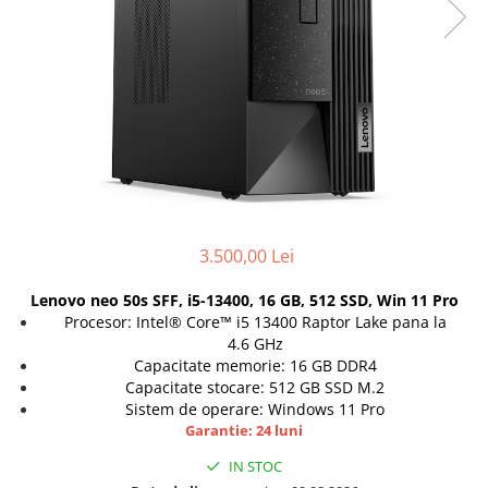
Docking stations
Genti Laptop
Incarcatoare laptop
Incarcatoare laptop refurbished
Standuri și Coolere Laptop
Alte accesorii
Card reader
PC, Componente & Software
Calculatoare
3.500,00 Lei
Calculatoare NOI
Lenovo neo 50s SFF, i5-13400, 16 GB, 512 SSD, Win 11 Pro
Calculatoare Mini NOI
Procesor: Intel® Core™ i5 13400 Raptor Lake pana la
Calculatoare SECOND-HAND
4.6 GHz
Calculatoare GAMING
Capacitate memorie: 16 GB DDR4
Capacitate stocare: 512 GB SSD M.2
Calculatoare REFURBISHED
Sistem de operare: Windows 11 Pro
Calculatoare RENEW
Garantie: 24 luni
Calculatoare WORKSTATION
IN STOC
Componente PC NOI