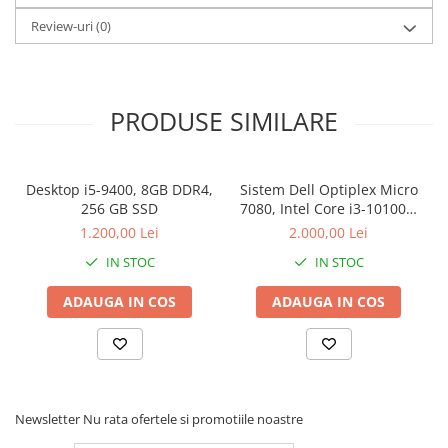
Stabilizatoare de tensiune
Review-uri
(0)
Periferice
Periferice PC
Hard Disk-uri & SSD-uri externe
PRODUSE SIMILARE
Tastaturi
Mouse
UPS-uri
Desktop i5-9400, 8GB DDR4,
Sistem Dell Optiplex Micro
256 GB SSD
7080, Intel Core i3-10100T,
Accesorii UPS-uri
16 GB RAM, 512 GB SSD,
1.200,00 Lei
2.000,00 Lei
Win 11 Pro
Statii GRAFICE
IN STOC
IN STOC
Statii GRAFICE NOI
ADAUGA IN COS
ADAUGA IN COS
Statii GRAFICE Refurbished
Imprimante&Consumabile
Tonere
Accesorii Printing
Newsletter
Nu rata ofertele si promotiile noastre
Cartuse cerneala