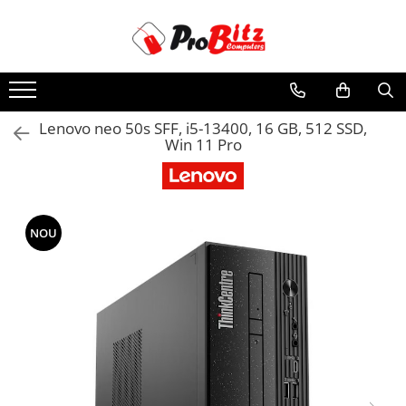
Toate Produsele
Laptopuri si accesorii
Laptopuri
Lenovo neo 50s SFF, i5-13400, 16 GB, 512 SSD,
Win 11 Pro
Laptopuri Noi
Laptopuri Renew
Laptopuri Refurbished
Laptopuri Second-hand
NOU
Componente NOI Laptop
Memorii laptop
Hard Disk-uri laptop
Baterii laptop
Componente REFURBISHED Laptop
Hard Disk-uri Refurbished
Accesorii Laptop