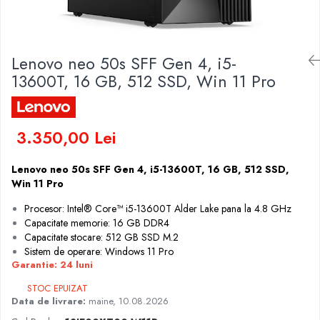
Genti Laptop
Coolere
Incarcatoare laptop
Surse PC
Incarcatoare laptop refurbished
Carcase
Lenovo neo 50s SFF Gen 4, i5-
Standuri și Coolere Laptop
Placi de baza
13600T, 16 GB, 512 SSD, Win 11 Pro
Alte accesorii
Ventilatoare carcasa
Card reader
Componente Renew/Refurbished
Placi de baza REFURBISHED
3.350,00 Lei
Procesoare
Placi VIDEO
Lenovo neo 50s SFF Gen 4, i5-13600T, 16 GB, 512 SSD,
Win 11 Pro
PC All-in-One
Procesor: Intel® Core™ i5-13600T Alder Lake pana la 4.8 GHz
Calculatoare All-in-One NOI
Capacitate memorie: 16 GB DDR4
All-in-One REFURBISHED
Capacitate stocare: 512 GB SSD M.2
Calculatoare All-in-One RENEW
Sistem de operare: Windows 11 Pro
Garantie: 24 luni
Componente All-in-One
STOC EPUIZAT
Data de livrare:
maine, 10.08.2026