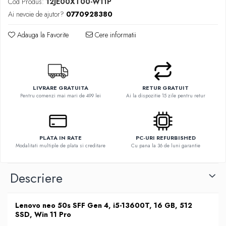
Cod Produs:
12JE00XT00-W11P
Ai nevoie de ajutor?
0770928380
Adauga la Favorite
Cere informatii
LIVRARE GRATUITA
RETUR GRATUIT
Pentru comenzi mai mari de 499 lei
Ai la dispozitie 15 zile pentru retur
PLATA IN RATE
PC-URI REFURBISHED
Modalitati multiple de plata si creditare
Cu pana la 36 de luni garantie
Descriere
Lenovo neo 50s SFF Gen 4, i5-13600T, 16 GB, 512
SSD, Win 11 Pro