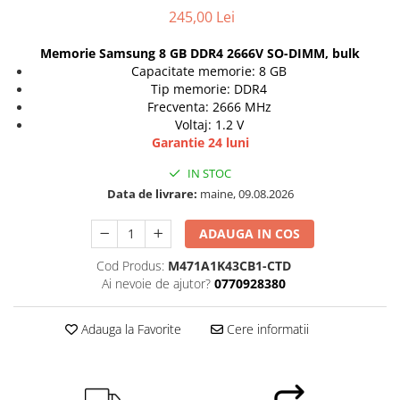
Genti Laptop
245,00 Lei
Coolere
Incarcatoare laptop
Surse PC
Memorie Samsung 8 GB DDR4 2666V SO-DIMM, bulk
Incarcatoare laptop refurbished
Carcase
Capacitate memorie: 8 GB
Standuri și Coolere Laptop
Tip memorie: DDR4
Placi de baza
Alte accesorii
Frecventa: 2666 MHz
Ventilatoare carcasa
Card reader
Voltaj: 1.2 V
Componente Renew/Refurbished
Garantie 24 luni
Placi de baza REFURBISHED
IN STOC
Procesoare
Data de livrare:
maine, 09.08.2026
Placi VIDEO
ADAUGA IN COS
PC All-in-One
Calculatoare All-in-One NOI
Cod Produs:
M471A1K43CB1-CTD
Ai nevoie de ajutor?
0770928380
All-in-One REFURBISHED
Calculatoare All-in-One RENEW
Adauga la Favorite
Cere informatii
Componente All-in-One