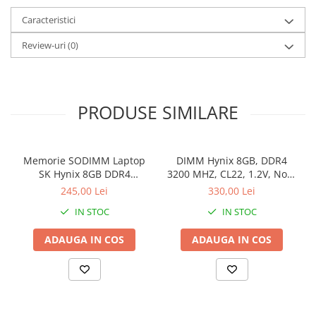
Caracteristici
Review-uri
(0)
PRODUSE SIMILARE
Memorie SODIMM Laptop
DIMM Hynix 8GB, DDR4
SK Hynix 8GB DDR4
3200 MHZ, CL22, 1.2V, Non-
2400MHz, bulk
ECC, bulk
245,00 Lei
330,00 Lei
IN STOC
IN STOC
ADAUGA IN COS
ADAUGA IN COS