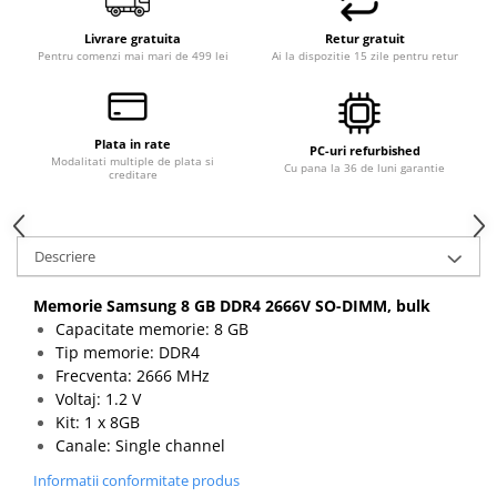
Livrare gratuita
Retur gratuit
Pentru comenzi mai mari de 499 lei
Ai la dispozitie 15 zile pentru retur
Plata in rate
PC-uri refurbished
Modalitati multiple de plata si
Cu pana la 36 de luni garantie
creditare
Descriere
Memorie Samsung 8 GB DDR4 2666V SO-DIMM, bulk
Capacitate memorie: 8 GB
Tip memorie: DDR4
Frecventa: 2666 MHz
Voltaj: 1.2 V
Kit: 1 x 8GB
Canale: Single channel
Informatii conformitate produs