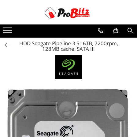
Toate Produsele
Laptopuri si accesorii
Laptopuri
HDD Seagate Pipeline 3.5" 6TB, 7200rpm,
128MB cache, SATA III
Laptopuri Noi
Laptopuri Renew
Laptopuri Refurbished
Laptopuri Second-hand
Componente NOI Laptop
Memorii laptop
Hard Disk-uri laptop
Baterii laptop
Componente REFURBISHED Laptop
Hard Disk-uri Refurbished
Accesorii Laptop