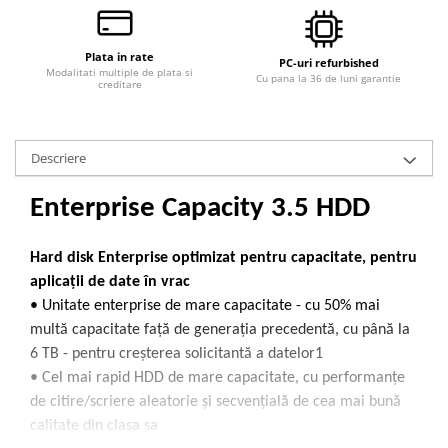
Calculatoare All-in-One RENEW
Componente All-in-One
Plata in rate
PC-uri refurbished
Modalitati multiple de plata si
Monitoare
Cu pana la 36 de luni garantie
creditare
Monitoare NOI
Monitoare Refurbished
Descriere
Monitoare Renew
Monitoare Second-Hand
Enterprise Capacity 3.5 HDD
Servere
Hard Disk-uri SERVER
Hard disk Enterprise optimizat pentru capacitate, pentru
aplicații de date în vrac
Accesorii server
• Unitate enterprise de mare capacitate - cu 50% mai
Cabinete metalice
multă capacitate față de generația precedentă, cu până la
Carcase server
6 TB - pentru creșterea solicitantă a datelor1
Memorii RAM Server
• Cel mai rapid HDD de mare capacitate, cu performanțe
de citire/scriere aleatorie și secvențială de cea mai bună
Procesoare server
calitate din clasa sa
Sisteme server