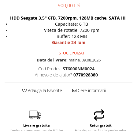
900,00 Lei
Hard Disk-uri Desktop
Memorii PC
HDD Seagate 3.5" 6TB, 7200rpm, 128MB cache, SATA III
Procesoare
Capacitate: 6 TB
Viteza de rotatie: 7200 rpm
Placi video
Buffer: 128 MB
SSD
Garantie 24 luni
Coolere
STOC EPUIZAT
Surse PC
Data de livrare:
maine, 09.08.2026
Carcase
Cod Produs:
ST6000NM0024
Placi de baza
Ai nevoie de ajutor?
0770928380
Ventilatoare carcasa
Componente Renew/Refurbished
Adauga la Favorite
Cere informatii
Placi de baza REFURBISHED
Procesoare
Placi VIDEO
PC All-in-One
Livrare gratuita
Retur gratuit
Calculatoare All-in-One NOI
Pentru comenzi mai mari de 499 lei
Ai la dispozitie 15 zile pentru retur
All-in-One REFURBISHED