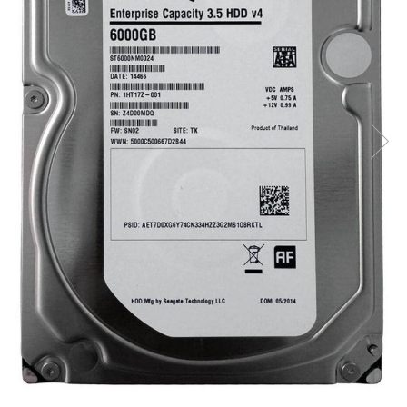
Docking stations
Genti Laptop
Incarcatoare laptop
Incarcatoare laptop refurbished
Standuri și Coolere Laptop
Alte accesorii
Card reader
PC, Componente & Software
Calculatoare
Calculatoare NOI
Calculatoare Mini NOI
Calculatoare SECOND-HAND
Calculatoare GAMING
Calculatoare REFURBISHED
Calculatoare RENEW
Calculatoare WORKSTATION
Componente PC NOI