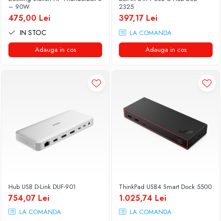
Genti Laptop
– 90W
2325
Coolere
Incarcatoare laptop
475,00 Lei
397,17 Lei
Surse PC
Incarcatoare laptop refurbished
IN STOC
LA COMANDA
Carcase
Standuri și Coolere Laptop
Adauga in cos
Adauga in cos
Placi de baza
Alte accesorii
Ventilatoare carcasa
Card reader
Componente Renew/Refurbished
Placi de baza REFURBISHED
Procesoare
Placi VIDEO
PC All-in-One
Calculatoare All-in-One NOI
All-in-One REFURBISHED
Calculatoare All-in-One RENEW
Componente All-in-One
Hub USB D-Link DUF-901
ThinkPad USB4 Smart Dock 5500
754,07 Lei
1.025,74 Lei
LA COMANDA
LA COMANDA