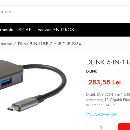
romotii
SICAP
Vanzari EN-GROS
stations /
DLINK 5-IN-1 USB-C HUB DUB-2334
DLINK 5-IN-1
D-LINK
283,58 Lei
D-Link DUB-2334 5-in-1 US
connector, 1* Gigabit Ethe
nGarantie: 24 luni
LA COMANDA