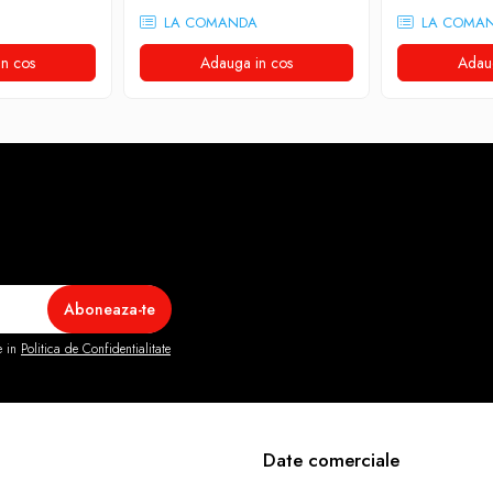
LA COMANDA
LA COMA
n cos
Adauga in cos
Adau
e in
Politica de Confidentialitate
Date comerciale