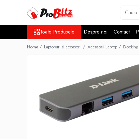
Toate Produsele
Toate Produsele
Despre noi
Contact
P
Laptopuri si accesorii
Laptopuri
Home /
Laptopuri si accesorii /
Accesorii Laptop /
Docking 
Laptopuri Noi
Laptopuri Renew
Laptopuri Refurbished
Laptopuri Second-hand
Componente NOI Laptop
Memorii laptop
Hard Disk-uri laptop
Baterii laptop
Componente REFURBISHED Laptop
Hard Disk-uri Refurbished
Accesorii Laptop