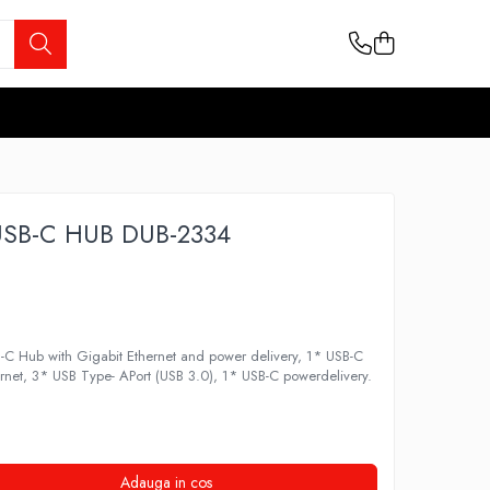
 USB-C HUB DUB-2334
B-C Hub with Gigabit Ethernet and power delivery, 1* USB-C
rnet, 3* USB Type- APort (USB 3.0), 1* USB-C powerdelivery.
Adauga in cos