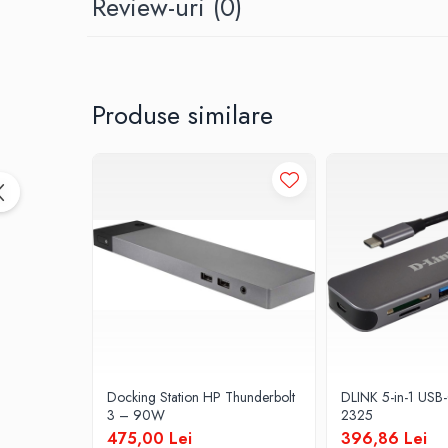
Review-uri
(0)
Hard Disk-uri Desktop
Memorii PC
Procesoare
Placi video
Produse similare
SSD
Coolere
Surse PC
Carcase
Placi de baza
Ventilatoare carcasa
Componente Renew/Refurbished
Placi de baza REFURBISHED
Procesoare
Placi VIDEO
PC All-in-One
Docking Station HP Thunderbolt
DLINK 5-in-1 USB
3 – 90W
2325
Calculatoare All-in-One NOI
475,00 Lei
396,86 Lei