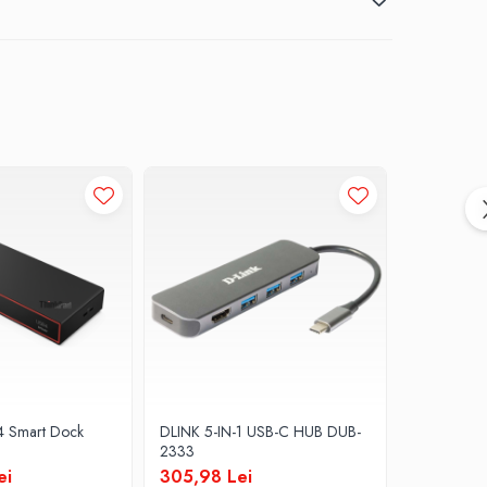
4 Smart Dock
DLINK 5-IN-1 USB-C HUB DUB-
Lenovo USB
2333
361,16 L
ei
305,98 Lei