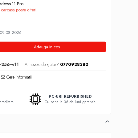
indows 11 Pro
 carcasa poate diferi.
 09.08.2026
Adauga in cos
-256-w11
Ai nevoie de ajutor?
0770928380
Cere informatii
PC-URI REFURBISHED
creditare
Cu pana la 36 de luni garantie