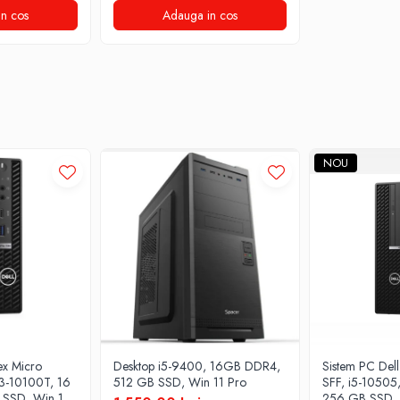
n cos
Adauga in cos
NOU
ex Micro
Desktop i5-9400, 16GB DDR4,
Sistem PC Del
i3-10100T, 16
512 GB SSD, Win 11 Pro
SFF, i5-1050
SSD, Win 11
256 GB SSD, 