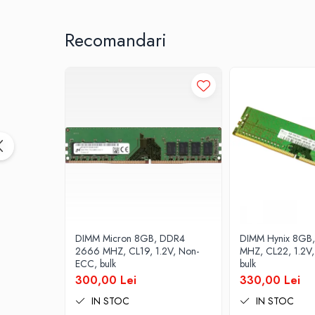
All-in-One REFURBISHED
Calculatoare All-in-One RENEW
Recomandari
Componente All-in-One
Monitoare
Monitoare NOI
Monitoare Refurbished
Monitoare Renew
Monitoare Second-Hand
Servere
Hard Disk-uri SERVER
Accesorii server
Cabinete metalice
DIMM Micron 8GB, DDR4
DIMM Hynix 8GB
Carcase server
2666 MHZ, CL19, 1.2V, Non-
MHZ, CL22, 1.2V
ECC, bulk
bulk
Memorii RAM Server
300,00 Lei
330,00 Lei
Procesoare server
IN STOC
IN STOC
Sisteme server