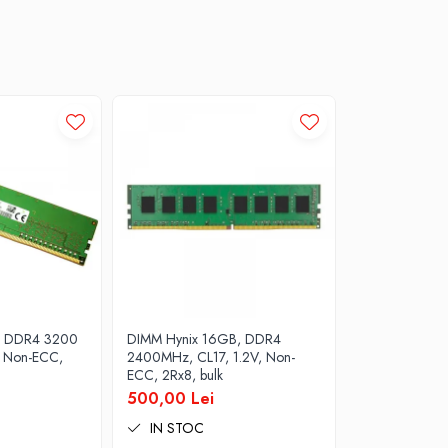
, DDR4 3200
DIMM Hynix 16GB, DDR4
, Non-ECC,
2400MHz, CL17, 1.2V, Non-
ECC, 2Rx8, bulk
500,00 Lei
IN STOC