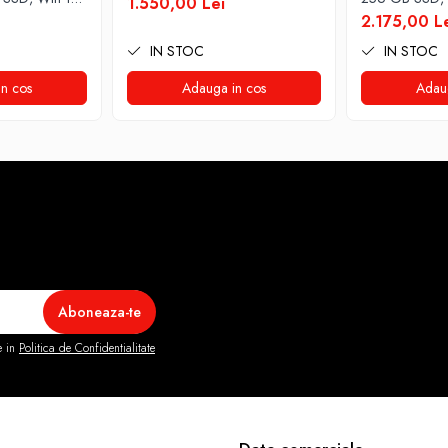
1.550,00 Lei
2.175,00 L
IN STOC
IN STOC
n cos
Adauga in cos
Adau
e in
Politica de Confidentialitate