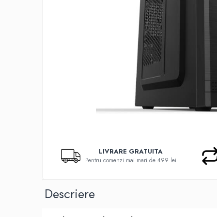
Docking stations
Genti Laptop
Incarcatoare laptop
Incarcatoare laptop refurbished
Standuri și Coolere Laptop
Alte accesorii
Card reader
PC, Componente & Software
Calculatoare
Calculatoare NOI
Calculatoare Mini NOI
Calculatoare SECOND-HAND
LIVRARE GRATUITA
Pentru comenzi mai mari de 499 lei
Calculatoare GAMING
Calculatoare REFURBISHED
Calculatoare RENEW
Descriere
Calculatoare WORKSTATION
Componente PC NOI