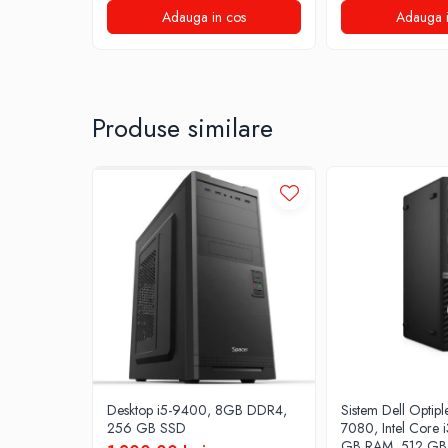
Adauga in cos
Adauga i
Stabilizatoare de tensiune
Periferice
Periferice PC
Hard Disk-uri & SSD-uri externe
Produse similare
Tastaturi
Mouse
UPS-uri
Accesorii UPS-uri
Statii GRAFICE
Statii GRAFICE NOI
Statii GRAFICE Refurbished
Imprimante&Consumabile
Tonere
Accesorii Printing
Desktop i5-9400, 8GB DDR4,
Sistem Dell Optipl
Cartuse cerneala
256 GB SSD
7080, Intel Core 
GB RAM, 512 GB 