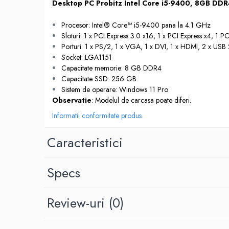
Desktop PC Probitz Intel Core i5-9400, 8GB DDR
Hard Disk-uri Desktop
Memorii PC
Procesor: Intel® Core™ i5-9400 pana la 4.1 GHz
Sloturi: 1 x PCI Express 3.0 x16, 1 x PCI Express x4, 1 PC
Procesoare
Porturi: 1 x PS/2, 1 x VGA, 1 x DVI, 1 x HDMI, 2 x USB 
Placi video
Socket: LGA1151
SSD
Capacitate memorie: 8 GB DDR4
Coolere
Capacitate SSD: 256 GB
Sistem de operare: Windows 11 Pro
Surse PC
Observatie
: Modelul de carcasa poate diferi.
Carcase
Informatii conformitate produs
Placi de baza
Ventilatoare carcasa
Caracteristici
Componente Renew/Refurbished
Placi de baza REFURBISHED
Specs
Procesoare
Placi VIDEO
Review-uri
(0)
PC All-in-One
Calculatoare All-in-One NOI