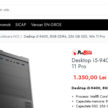
romotii
SICAP
Vanzari EN-GROS
culatoare NOI /
Desktop i5-9400, 8GB DDR4, 256 GB SSD, Win 11 Pro
Desktop i5-94
11 Pro
1.350,00 Lei
Desktop i5-9400, 8G
Procesor: Intel® Cor
Capacitate memorie:
Capacitate SSD: 256