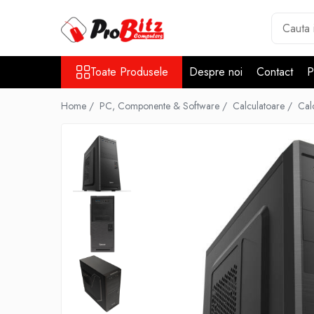
Toate Produsele
Toate Produsele
Despre noi
Contact
P
Laptopuri si accesorii
Laptopuri
Home /
PC, Componente & Software /
Calculatoare /
Cal
Laptopuri Noi
Laptopuri Renew
Laptopuri Refurbished
Laptopuri Second-hand
Componente NOI Laptop
Memorii laptop
Hard Disk-uri laptop
Baterii laptop
Componente REFURBISHED Laptop
Hard Disk-uri Refurbished
Accesorii Laptop