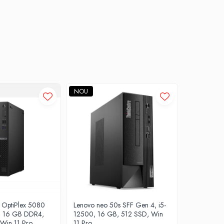
NOU
NOU
l OptiPlex 5080
Lenovo neo 50s SFF Gen 4, i5-
Dell OptiP
5, 16 GB DDR4,
12500, 16 GB, 512 SSD, Win
10500T, 
Win 11 Pro
11 Pro
SSD