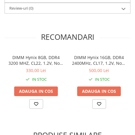
Review-uri
(0)
RECOMANDARI
DIMM Hynix 8GB, DDR4
DIMM Hynix 16GB, DDR4
3200 MHZ, CL22, 1.2V, Non-
2400MHz, CL17, 1.2V, Non-
ECC, bulk
ECC, 2Rx8, bulk
330,00 Lei
500,00 Lei
IN STOC
IN STOC
ADAUGA IN COS
ADAUGA IN COS
PRODUSE SIMILARE