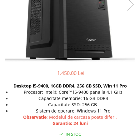
Genti Laptop
Coolere
Incarcatoare laptop
Surse PC
Incarcatoare laptop refurbished
Carcase
Standuri și Coolere Laptop
Placi de baza
Alte accesorii
Ventilatoare carcasa
Card reader
Componente Renew/Refurbished
Placi de baza REFURBISHED
Procesoare
1.450,00 Lei
Placi VIDEO
PC All-in-One
Desktop i5-9400, 16GB DDR4, 256 GB SSD, Win 11 Pro
Calculatoare All-in-One NOI
Procesor: Intel® Core™ i5-9400 pana la 4.1 GHz
Capacitate memorie: 16 GB DDR4
All-in-One REFURBISHED
Capacitate SSD: 256 GB
Calculatoare All-in-One RENEW
Sistem de operare: Windows 11 Pro
Componente All-in-One
Observatie
: Modelul de carcasa poate diferi.
Garantie: 24 luni
IN STOC