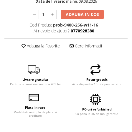
Data de livrare:
maine, 09.08.2026
ADAUGA IN COS
Cod Produs:
prob-9400-256-w11-16
Ai nevoie de ajutor?
0770928380
Adauga la Favorite
Cere informatii
Livrare gratuita
Retur gratuit
Pentru comenzi mai mari de 499 lei
Ai la dispozitie 15 zile pentru retur
Plata in rate
PC-uri refurbished
Modalitati multiple de plata si
Cu pana la 36 de luni garantie
creditare