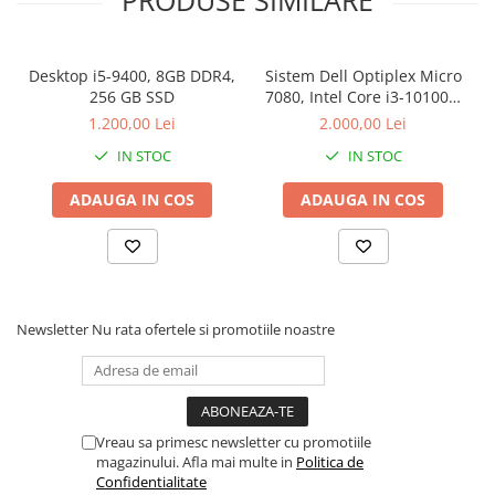
Desktop i5-9400, 8GB DDR4,
Sistem Dell Optiplex Micro
256 GB SSD
7080, Intel Core i3-10100T,
16 GB RAM, 512 GB SSD,
1.200,00 Lei
2.000,00 Lei
Win 11 Pro
IN STOC
IN STOC
ADAUGA IN COS
ADAUGA IN COS
Newsletter
Nu rata ofertele si promotiile noastre
Vreau sa primesc newsletter cu promotiile
magazinului. Afla mai multe in
Politica de
Confidentialitate