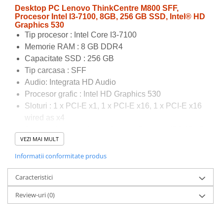
Desktop PC Lenovo ThinkCentre M800 SFF,
Calculatoare All-in-One RENEW
Procesor Intel I3-7100, 8GB, 256 GB SSD, Intel® HD
Componente All-in-One
Graphics 530
Tip procesor : Intel Core I3-7100
Monitoare
Memorie RAM : 8 GB DDR4
Monitoare NOI
Capacitate SSD : 256 GB
Monitoare Refurbished
Tip carcasa : SFF
Monitoare Renew
Audio: Integrata HD Audio
Procesor grafic : Intel HD Graphics 530
Monitoare Second-Hand
Sloturi : 1 x PCI-E x1, 1 x PCI-E x16, 1 x PCI-E x16
Servere
wired as x4
Hard Disk-uri SERVER
Porturi : Audio In, Audio Out, 1 x Ethernet (RJ-45), 8
VEZI MAI MULT
Accesorii server
x USB 3.0, 1 x VGA, 2 x Displayport, 1 x Serial (RS-
232)
Cabinete metalice
Informatii conformitate produs
·
Conditie: produs REFURBISHED. Unitatea
Carcase server
Caracteristici
poate contine pete cosmetice, cum ar fi zgarieturi
Memorii RAM Server
foarte fine. Nu este in ambalajul original
Review-uri
(0)
· Calculatorul poate fi configurabil la cererea
Procesoare server
clientului: adaugare SSD / memorie / Licente
Sisteme server