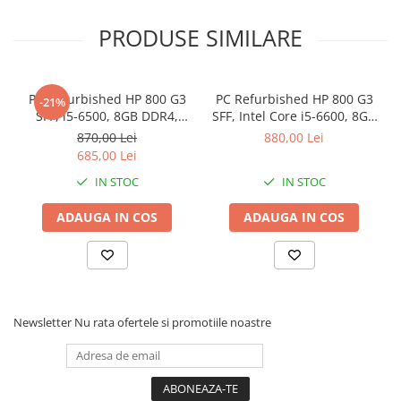
Windows Refurbished
Stabilizatoare de tensiune
PRODUSE SIMILARE
Periferice
Periferice PC
Hard Disk-uri & SSD-uri externe
PC Refurbished HP 800 G3
PC Refurbished HP 800 G3
-21%
SFF, i5-6500, 8GB DDR4,
SFF, Intel Core i5-6600, 8GB
Tastaturi
256GB SSD
DDR4, 256GB SSD
870,00 Lei
880,00 Lei
Mouse
685,00 Lei
UPS-uri
IN STOC
IN STOC
Accesorii UPS-uri
ADAUGA IN COS
ADAUGA IN COS
Statii GRAFICE
Statii GRAFICE NOI
Statii GRAFICE Refurbished
Imprimante&Consumabile
Newsletter
Nu rata ofertele si promotiile noastre
Tonere
Accesorii Printing
Cartuse cerneala