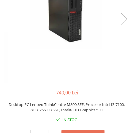
Docking stations
Genti Laptop
Incarcatoare laptop
Incarcatoare laptop refurbished
Standuri și Coolere Laptop
Alte accesorii
Card reader
PC, Componente & Software
Calculatoare
Calculatoare NOI
Calculatoare Mini NOI
Calculatoare SECOND-HAND
740,00 Lei
Calculatoare GAMING
Desktop PC Lenovo ThinkCentre M800 SFF, Procesor Intel I3-7100,
Calculatoare REFURBISHED
8GB, 256 GB SSD, Intel® HD Graphics 530
Calculatoare RENEW
IN STOC
Calculatoare WORKSTATION
Componente PC NOI