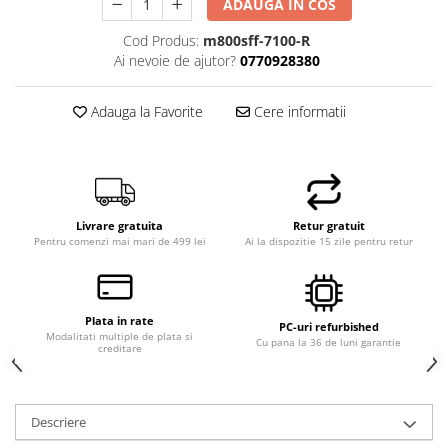
ADAUGA IN COS
Hard Disk-uri Desktop
Cod Produs:
m800sff-7100-R
Memorii PC
Ai nevoie de ajutor?
0770928380
Procesoare
Placi video
Adauga la Favorite
Cere informatii
SSD
Coolere
Surse PC
Carcase
Livrare gratuita
Retur gratuit
Placi de baza
Pentru comenzi mai mari de 499 lei
Ai la dispozitie 15 zile pentru retur
Ventilatoare carcasa
Componente Renew/Refurbished
Placi de baza REFURBISHED
Plata in rate
PC-uri refurbished
Procesoare
Modalitati multiple de plata si
Cu pana la 36 de luni garantie
creditare
Placi VIDEO
PC All-in-One
Calculatoare All-in-One NOI
Descriere
All-in-One REFURBISHED