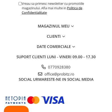
Drum
Vreau sa primesc newsletter cu promotiile
magazinului. Afla mai multe in
Politica de
Imprimante de format mare
Confidentialitate
Imprimante Foto
Imprimante Inkjet
MAGAZINUL MEU
Imprimante laser
CLIENTI
Multifunctionale Inkjet
DATE COMERCIALE
Multifunctionale laser
Scannere
SUPORT CLIENTI
LUNI - VINERI 09.00 - 17.30
Retelistica
0770928380
Accesorii switch-uri
office@probitz.ro
Switch-uri
SOCIAL
URMARESTE-NE IN SOCIAL MEDIA
Adaptoare PowerLAN
Alte accesorii retea
Access Points & Range Extendere
Placi de retea