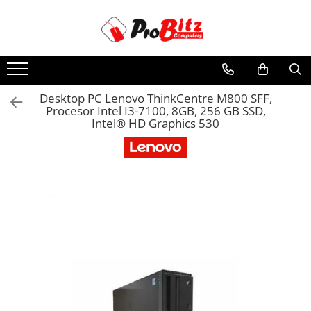
Toate Produsele
Laptopuri si accesorii
Laptopuri
Desktop PC Lenovo ThinkCentre M800 SFF,
Procesor Intel I3-7100, 8GB, 256 GB SSD,
Laptopuri Noi
Intel® HD Graphics 530
Laptopuri Renew
Laptopuri Refurbished
Laptopuri Second-hand
Componente NOI Laptop
Memorii laptop
Hard Disk-uri laptop
Baterii laptop
Componente REFURBISHED Laptop
Hard Disk-uri Refurbished
Accesorii Laptop