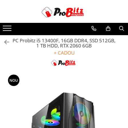
Toate Produsele
Laptopuri si accesorii
Laptopuri
PC Probitz i5 13400F, 16GB DDR4, SSD 512GB,
1 TB HDD, RTX 2060 6GB
Laptopuri Noi
+ CADOU
Laptopuri Renew
Laptopuri Refurbished
Laptopuri Second-hand
Componente NOI Laptop
NOU
Memorii laptop
Hard Disk-uri laptop
Baterii laptop
Componente REFURBISHED Laptop
Hard Disk-uri Refurbished
Accesorii Laptop