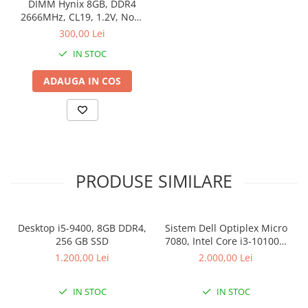
DIMM Hynix 8GB, DDR4
Drum
2666MHz, CL19, 1.2V, Non-
Imprimante de format mare
ECC, bulk
300,00 Lei
Imprimante Foto
IN STOC
Imprimante Inkjet
ADAUGA IN COS
Imprimante laser
Multifunctionale Inkjet
Multifunctionale laser
Scannere
PRODUSE SIMILARE
Retelistica
Accesorii switch-uri
Switch-uri
Desktop i5-9400, 8GB DDR4,
Sistem Dell Optiplex Micro
Adaptoare PowerLAN
256 GB SSD
7080, Intel Core i3-10100T,
16 GB RAM, 512 GB SSD,
1.200,00 Lei
2.000,00 Lei
Alte accesorii retea
Win 11 Pro
Access Points & Range Extendere
IN STOC
IN STOC
Placi de retea