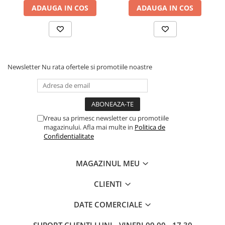
ADAUGA IN COS
ADAUGA IN COS
Routere Wireless
Routere
Media convertoare
NAS
Newsletter
Nu rata ofertele si promotiile noastre
Echipament firewall
Cabluri retea
Ceasuri inteligente
Telefoane si tablete
Vreau sa primesc newsletter cu promotiile
magazinului. Afla mai multe in
Politica de
Tablete Grafice
Confidentialitate
Tablete NOI
MAGAZINUL MEU
CLIENTI
DATE COMERCIALE
SUPORT CLIENTI
LUNI - VINERI 09.00 - 17.30