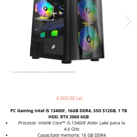
Docking stations
Genti Laptop
Incarcatoare laptop
Incarcatoare laptop refurbished
Standuri și Coolere Laptop
Alte accesorii
Card reader
PC, Componente & Software
Calculatoare
Calculatoare NOI
Calculatoare Mini NOI
Calculatoare SECOND-HAND
4.000,00 Lei
Calculatoare GAMING
Calculatoare REFURBISHED
PC Gaming Intel i5 13400F, 16GB DDR4, SSD 512GB, 1 TB
HDD, RTX 2060 6GB
Calculatoare RENEW
Procesor: Intel® Core™ i5 13400F Alder Lake pana la
Calculatoare WORKSTATION
4.6 GHz
Componente PC NOI
Capacitate memorie: 16 GB DDR4