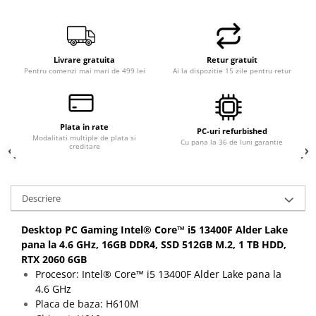
Calculatoare All-in-One RENEW
Componente All-in-One
Monitoare
Livrare gratuita
Retur gratuit
Pentru comenzi mai mari de 499 lei
Ai la dispozitie 15 zile pentru retur
Monitoare NOI
Monitoare Refurbished
Monitoare Renew
Plata in rate
PC-uri refurbished
Monitoare Second-Hand
Modalitati multiple de plata si
Cu pana la 36 de luni garantie
creditare
Servere
Hard Disk-uri SERVER
Descriere
Accesorii server
Cabinete metalice
Desktop PC Gaming Intel® Core™ i5 13400F Alder Lake
pana la 4.6 GHz, 16GB DDR4, SSD 512GB M.2, 1 TB HDD,
Carcase server
RTX 2060 6GB
Memorii RAM Server
Procesor: Intel® Core™ i5 13400F Alder Lake pana la
Procesoare server
4.6 GHz
Placa de baza: H610M
Sisteme server