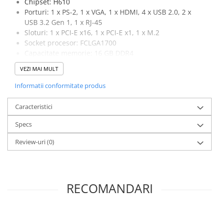
Chipset: H610
Stabilizatoare de tensiune
Porturi: 1 x PS-2, 1 x VGA, 1 x HDMI, 4 x USB 2.0, 2 x
USB 3.2 Gen 1, 1 x RJ-45
Periferice
Sloturi: 1 x PCI-E x16, 1 x PCI-E x1, 1 x M.2
Periferice PC
Socket procesor: FCLGA1700
Capacitate memorie: 16 GB DDR4
Hard Disk-uri & SSD-uri externe
Capacitate stocare: 512 GB SSD M.2 + 1 TB HDD
Tastaturi
VEZI MAI MULT
Placa video: RTX 2060, 6 GB, 192-bit, 1 x DVI, 1 x HDMI,
Mouse
2 x DisplayPort, 1 x USB-C
Informatii conformitate produs
UPS-uri
Caracteristici
Accesorii UPS-uri
Statii GRAFICE
Specs
Statii GRAFICE NOI
Review-uri
(0)
Statii GRAFICE Refurbished
Imprimante&Consumabile
Tonere
RECOMANDARI
Accesorii Printing
Cartuse cerneala