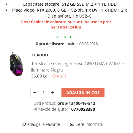
Capacitate stocare: 512 GB SSD M.2 + 1 TB HDD
Hard Disk-uri Desktop
Placa video: RTX 2060, 6 GB, 192-bit, 1 x DVI, 1 x HDMI, 2 x
Memorii PC
DisplayPort, 1 x USB-C
Obs.: Coolerele colorate nu sunt incluse in pret.
Procesoare
Garantie: 24 luni
Placi video
IN STOC
SSD
Data de livrare:
maine, 08.08.2026
Coolere
Surse PC
+ CADOU
Carcase
1 x Mouse Gaming mouse ONIKUMA CW902 cu
Placi de baza
iluminare Negru
36,00 Lei
Gratuit
Ventilatoare carcasa
Componente Renew/Refurbished
ADAUGA IN COS
Placi de baza REFURBISHED
Procesoare
Cod Produs:
prob-13400-16-512
Placi VIDEO
Ai nevoie de ajutor?
0770928380
PC All-in-One
Adauga la Favorite
Cere informatii
Calculatoare All-in-One NOI
All-in-One REFURBISHED