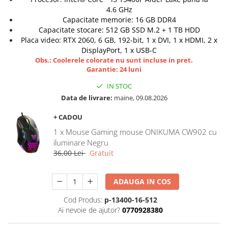
4.6 GHz
Hard Disk-uri Desktop
Capacitate memorie: 16 GB DDR4
Memorii PC
Capacitate stocare: 512 GB SSD M.2 + 1 TB HDD
Procesoare
Placa video: RTX 2060, 6 GB, 192-bit, 1 x DVI, 1 x HDMI, 2 x
DisplayPort, 1 x USB-C
Placi video
Obs.: Coolerele colorate nu sunt incluse in pret.
SSD
Garantie: 24 luni
Coolere
IN STOC
Surse PC
Data de livrare:
maine, 09.08.2026
Carcase
Placi de baza
+ CADOU
Ventilatoare carcasa
1 x Mouse Gaming mouse ONIKUMA CW902 cu
iluminare Negru
Componente Renew/Refurbished
36,00 Lei
Gratuit
Placi de baza REFURBISHED
Procesoare
ADAUGA IN COS
Placi VIDEO
PC All-in-One
Cod Produs:
p-13400-16-512
Ai nevoie de ajutor?
0770928380
Calculatoare All-in-One NOI
All-in-One REFURBISHED