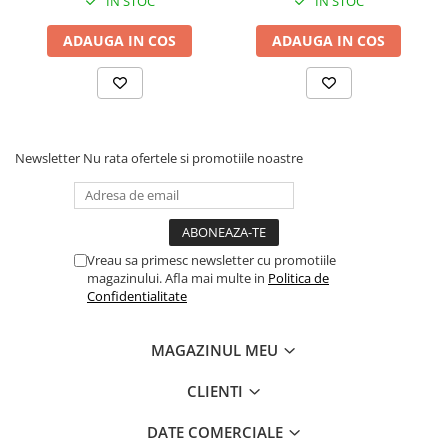
IN STOC
IN STOC
Routere Wireless
ADAUGA IN COS
ADAUGA IN COS
Routere
Media convertoare
NAS
Echipament firewall
Newsletter
Nu rata ofertele si promotiile noastre
Cabluri retea
Ceasuri inteligente
Telefoane si tablete
Tablete Grafice
Vreau sa primesc newsletter cu promotiile
magazinului. Afla mai multe in
Politica de
Tablete NOI
Confidentialitate
MAGAZINUL MEU
CLIENTI
DATE COMERCIALE