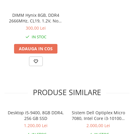
Drum
Imprimante de format mare
DIMM Hynix 8GB, DDR4
2666MHz, CL19, 1.2V, Non-
Imprimante Foto
ECC, bulk
300,00 Lei
Imprimante Inkjet
IN STOC
Imprimante laser
ADAUGA IN COS
Multifunctionale Inkjet
Multifunctionale laser
Scannere
Retelistica
Accesorii switch-uri
PRODUSE SIMILARE
Switch-uri
Adaptoare PowerLAN
Desktop i5-9400, 8GB DDR4,
Sistem Dell Optiplex Micro
Alte accesorii retea
256 GB SSD
7080, Intel Core i3-10100T,
Access Points & Range Extendere
16 GB RAM, 512 GB SSD,
1.200,00 Lei
2.000,00 Lei
Win 11 Pro
Placi de retea