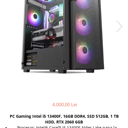
Docking stations
Genti Laptop
Incarcatoare laptop
Incarcatoare laptop refurbished
Standuri și Coolere Laptop
Alte accesorii
Card reader
PC, Componente & Software
Calculatoare
Calculatoare NOI
Calculatoare Mini NOI
Calculatoare SECOND-HAND
Calculatoare GAMING
Calculatoare REFURBISHED
4.000,00 Lei
Calculatoare RENEW
PC Gaming Intel i5 13400F, 16GB DDR4, SSD 512GB, 1 TB
Calculatoare WORKSTATION
HDD, RTX 2060 6GB
Componente PC NOI
Procesor: Intel® Core™ i5 13400F Alder Lake pana la