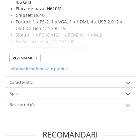
4.6 GHz
Stabilizatoare de tensiune
Placa de baza: H610M
Chipset: H610
Periferice
Porturi: 1 x PS-2, 1 x VGA, 1 x HDMI, 4 x USB 2.0, 2 x
Periferice PC
USB 3.2 Gen 1, 1 x RJ-45
Hard Disk-uri & SSD-uri externe
Sloturi: 1 x PCI-E x16, 1 x PCI-E x1, 1 x M.2
Socket procesor: FCLGA1700
Tastaturi
Capacitate memorie: 16 GB DDR4
Mouse
Capacitate stocare: 512 GB SSD M.2 + 1 TB HDD
VEZI MAI MULT
UPS-uri
Placa video: RTX 2060, 6 GB, 192-bit, 1 x DVI, 1 x HDMI,
2 x DisplayPort, 1 x USB-C
Accesorii UPS-uri
Informatii conformitate produs
Statii GRAFICE
Caracteristici
Statii GRAFICE NOI
Specs
Statii GRAFICE Refurbished
Review-uri
(0)
Imprimante&Consumabile
Tonere
Accesorii Printing
RECOMANDARI
Cartuse cerneala