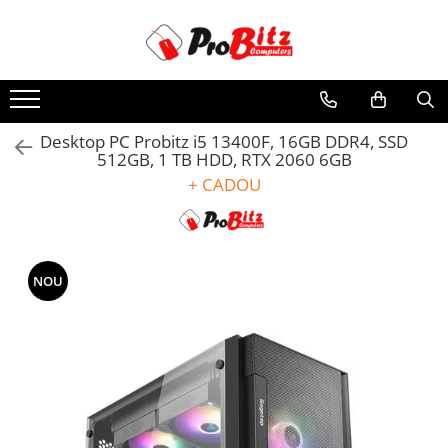
Toate Produsele
Laptopuri si accesorii
Laptopuri
Desktop PC Probitz i5 13400F, 16GB DDR4, SSD
512GB, 1 TB HDD, RTX 2060 6GB
Laptopuri Noi
+ CADOU
Laptopuri Renew
Laptopuri Refurbished
Laptopuri Second-hand
Componente NOI Laptop
NOU
Memorii laptop
Hard Disk-uri laptop
Baterii laptop
Componente REFURBISHED Laptop
Hard Disk-uri Refurbished
Accesorii Laptop