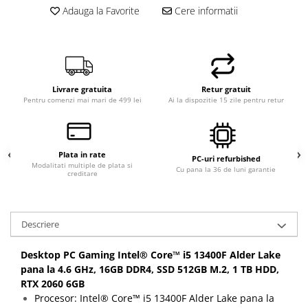
Adauga la Favorite
Cere informatii
Calculatoare All-in-One RENEW
Componente All-in-One
Monitoare
Monitoare NOI
Livrare gratuita
Retur gratuit
Monitoare Refurbished
Pentru comenzi mai mari de 499 lei
Ai la dispozitie 15 zile pentru retur
Monitoare Renew
Monitoare Second-Hand
Plata in rate
Servere
PC-uri refurbished
Modalitati multiple de plata si
Cu pana la 36 de luni garantie
Hard Disk-uri SERVER
creditare
Accesorii server
Cabinete metalice
Descriere
Carcase server
Desktop PC Gaming Intel® Core™ i5 13400F Alder Lake
Memorii RAM Server
pana la 4.6 GHz, 16GB DDR4, SSD 512GB M.2, 1 TB HDD,
Procesoare server
RTX 2060 6GB
Procesor: Intel® Core™ i5 13400F Alder Lake pana la
Sisteme server