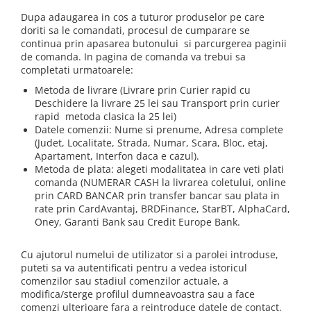
Genti Laptop
Coolere
Dupa adaugarea in cos a tuturor produselor pe care
Incarcatoare laptop
doriti sa le comandati, procesul de cumparare se
Surse PC
Incarcatoare laptop refurbished
continua prin apasarea butonului si parcurgerea paginii
Carcase
de comanda. In pagina de comanda va trebui sa
Standuri și Coolere Laptop
completati urmatoarele:
Placi de baza
Alte accesorii
Ventilatoare carcasa
Metoda de livrare (Livrare prin Curier rapid cu
Card reader
Deschidere la livrare 25 lei sau Transport prin curier
Componente Renew/Refurbished
rapid metoda clasica la 25 lei)
Placi de baza REFURBISHED
Datele comenzii: Nume si prenume, Adresa complete
(Judet, Localitate, Strada, Numar, Scara, Bloc, etaj,
Procesoare
Apartament, Interfon daca e cazul).
Placi VIDEO
Metoda de plata: alegeti modalitatea in care veti plati
PC All-in-One
comanda (NUMERAR CASH la livrarea coletului, online
prin CARD BANCAR prin transfer bancar sau plata in
Calculatoare All-in-One NOI
rate prin CardAvantaj, BRDFinance, StarBT, AlphaCard,
All-in-One REFURBISHED
Oney, Garanti Bank sau Credit Europe Bank.
Calculatoare All-in-One RENEW
Cu ajutorul numelui de utilizator si a parolei introduse,
Componente All-in-One
puteti sa va autentificati pentru a vedea istoricul
comenzilor sau stadiul comenzilor actuale, a
modifica/sterge profilul dumneavoastra sau a face
comenzi ulterioare fara a reintroduce datele de contact.