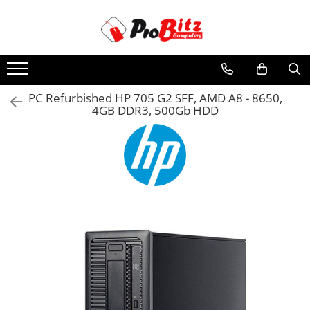
Toate Produsele
Laptopuri si accesorii
Laptopuri
PC Refurbished HP 705 G2 SFF, AMD A8 - 8650,
4GB DDR3, 500Gb HDD
Laptopuri Noi
Laptopuri Renew
Laptopuri Refurbished
Laptopuri Second-hand
Componente NOI Laptop
Memorii laptop
Hard Disk-uri laptop
Baterii laptop
Componente REFURBISHED Laptop
Hard Disk-uri Refurbished
Accesorii Laptop