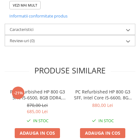
VEZI MAI MULT
Stabilizatoare de tensiune
Informatii conformitate produs
Periferice
Periferice PC
Caracteristici
Hard Disk-uri & SSD-uri externe
Review-uri
(0)
Tastaturi
Mouse
UPS-uri
PRODUSE SIMILARE
Accesorii UPS-uri
Statii GRAFICE
Statii GRAFICE NOI
PC Refurbished HP 800 G3
PC Refurbished HP 800 G3
-21%
Statii GRAFICE Refurbished
SFF, i5-6500, 8GB DDR4,
SFF, Intel Core i5-6600, 8GB
256GB SSD
DDR4, 256GB SSD
870,00 Lei
880,00 Lei
Imprimante&Consumabile
685,00 Lei
Tonere
IN STOC
IN STOC
Accesorii Printing
ADAUGA IN COS
ADAUGA IN COS
Cartuse cerneala