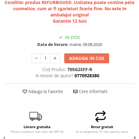
Conditie: produs REFURBISHED. Unitatea poate contine pete
Hard Disk-uri Desktop
cosmetice, cum ar fi zgarieturi foarte fine. Nu este in
Memorii PC
ambalajul original
Garantie 12 luni
Procesoare
Placi video
IN STOC
SSD
Data de livrare:
maine, 09.08.2026
Coolere
Surse PC
ADAUGA IN COS
Carcase
Cod Produs:
705G2SFF-R
Placi de baza
Ai nevoie de ajutor?
0770928380
Ventilatoare carcasa
Componente Renew/Refurbished
Adauga la Favorite
Cere informatii
Placi de baza REFURBISHED
Procesoare
Placi VIDEO
PC All-in-One
Livrare gratuita
Retur gratuit
Calculatoare All-in-One NOI
Pentru comenzi mai mari de 499 lei
Ai la dispozitie 15 zile pentru retur
All-in-One REFURBISHED