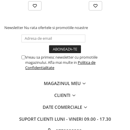
Drum
Imprimante de format mare
Imprimante Foto
Newsletter
Nu rata ofertele si promotiile noastre
Imprimante Inkjet
Imprimante laser
Multifunctionale Inkjet
Multifunctionale laser
Vreau sa primesc newsletter cu promotiile
magazinului. Afla mai multe in
Politica de
Scannere
Confidentialitate
Retelistica
Accesorii switch-uri
MAGAZINUL MEU
Switch-uri
CLIENTI
Adaptoare PowerLAN
DATE COMERCIALE
Alte accesorii retea
Access Points & Range Extendere
SUPORT CLIENTI
LUNI - VINERI 09.00 - 17.30
Placi de retea