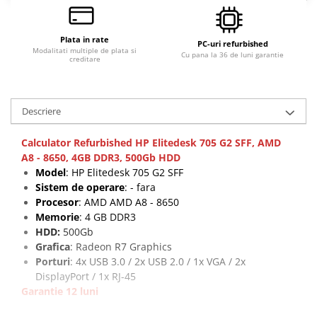
Calculatoare All-in-One RENEW
Componente All-in-One
Plata in rate
PC-uri refurbished
Modalitati multiple de plata si
Monitoare
Cu pana la 36 de luni garantie
creditare
Monitoare NOI
Monitoare Refurbished
Descriere
Monitoare Renew
Monitoare Second-Hand
Calculator Refurbished HP Elitedesk 705 G2 SFF, AMD
A8 - 8650, 4GB DDR3, 500Gb HDD
Servere
Model
: HP Elitedesk 705 G2 SFF
Hard Disk-uri SERVER
Sistem de operare
: - fara
Accesorii server
Procesor
: AMD AMD A8 - 8650
Memorie
: 4 GB DDR3
Cabinete metalice
HDD:
500Gb
Carcase server
Grafica
: Radeon R7 Graphics
Porturi
: 4x USB 3.0 / 2x USB 2.0 / 1x VGA / 2x
Memorii RAM Server
DisplayPort / 1x RJ-45
Procesoare server
Garantie 12 luni
Sisteme server