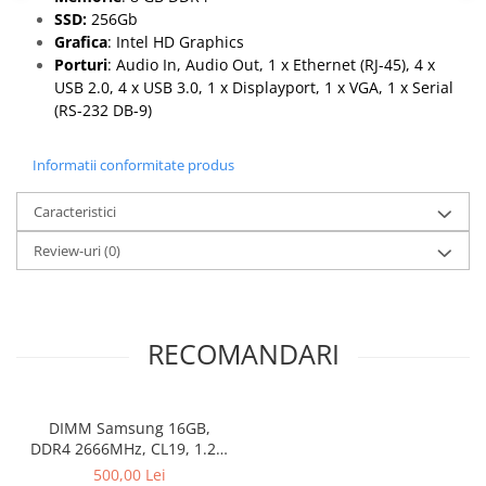
SSD:
256Gb
Calculatoare All-in-One RENEW
Grafica
: Intel HD Graphics
Componente All-in-One
Porturi
: Audio In, Audio Out, 1 x Ethernet (RJ-45), 4 x
Monitoare
USB 2.0, 4 x USB 3.0, 1 x Displayport, 1 x VGA, 1 x Serial
(RS-232 DB-9)
Monitoare NOI
Monitoare Refurbished
Informatii conformitate produs
Monitoare Renew
Caracteristici
Monitoare Second-Hand
Servere
Review-uri
(0)
Hard Disk-uri SERVER
Accesorii server
Cabinete metalice
RECOMANDARI
Carcase server
Memorii RAM Server
DIMM Samsung 16GB,
Procesoare server
DDR4 2666MHz, CL19, 1.2V,
Non-ECC, bulk
500,00 Lei
Sisteme server