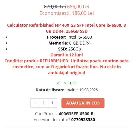
Docking stations
870,00 Lei
685,00 Lei
Economisesti:
185,00
Lei
Genti Laptop
Incarcatoare laptop
Calculator Refurbished HP 400 G3 SFF Intel Core i5-6500, 8
Incarcatoare laptop refurbished
GB DDR4, 256GB SSD
Standuri și Coolere Laptop
Procesor
: Intel i5-6500
Memorie
: 8 GB DDR4
Alte accesorii
SSD:
256Gb
Card reader
Garantie 12 luni
PC, Componente & Software
Conditie: produs REFURBISHED. Unitatea poate contine pete
cosmetice, cum ar fi zgarieturi foarte fine. Nu este in
Calculatoare
ambalajul original
Calculatoare NOI
IN STOC
Calculatoare Mini NOI
Data de livrare:
maine, 10.08.2026
Calculatoare SECOND-HAND
Calculatoare GAMING
ADAUGA IN COS
Calculatoare REFURBISHED
Cod Produs:
400G3SFF-6500-R
Calculatoare RENEW
Ai nevoie de ajutor?
0770928380
Calculatoare WORKSTATION
Componente PC NOI