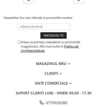
Drum
Imprimante de format mare
Imprimante Foto
Newsletter
Nu rata ofertele si promotiile noastre
Imprimante Inkjet
Imprimante laser
Multifunctionale Inkjet
Vreau sa primesc newsletter cu promotiile
magazinului. Afla mai multe in
Politica de
Multifunctionale laser
Confidentialitate
Scannere
Retelistica
MAGAZINUL MEU
Accesorii switch-uri
CLIENTI
Switch-uri
Adaptoare PowerLAN
DATE COMERCIALE
Alte accesorii retea
SUPORT CLIENTI
LUNI - VINERI 09.00 - 17.30
Access Points & Range Extendere
0770928380
Placi de retea