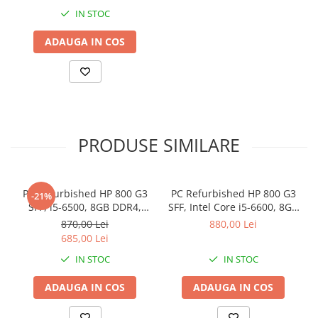
IN STOC
Stabilizatoare de tensiune
Periferice
ADAUGA IN COS
Periferice PC
Hard Disk-uri & SSD-uri externe
Tastaturi
Mouse
UPS-uri
PRODUSE SIMILARE
Accesorii UPS-uri
Statii GRAFICE
PC Refurbished HP 800 G3
PC Refurbished HP 800 G3
Statii GRAFICE NOI
-21%
SFF, i5-6500, 8GB DDR4,
SFF, Intel Core i5-6600, 8GB
Statii GRAFICE Refurbished
256GB SSD
DDR4, 256GB SSD
870,00 Lei
880,00 Lei
685,00 Lei
Imprimante&Consumabile
Tonere
IN STOC
IN STOC
Accesorii Printing
ADAUGA IN COS
ADAUGA IN COS
Cartuse cerneala