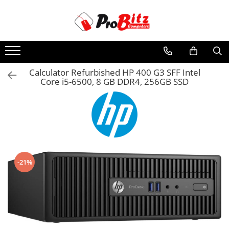
Toate Produsele
Laptopuri si accesorii
Laptopuri
Calculator Refurbished HP 400 G3 SFF Intel
Core i5-6500, 8 GB DDR4, 256GB SSD
Laptopuri Noi
Laptopuri Renew
Laptopuri Refurbished
Laptopuri Second-hand
Componente NOI Laptop
Memorii laptop
-21%
Hard Disk-uri laptop
Baterii laptop
Componente REFURBISHED Laptop
Hard Disk-uri Refurbished
Accesorii Laptop