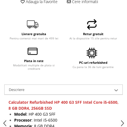
Adauga la Favorite
Cere informatii
Hard Disk-uri Desktop
Memorii PC
Procesoare
Placi video
Livrare gratuita
Retur gratuit
SSD
Pentru comenzi mai mari de 499 lei
Ai la dispozitie 15 zile pentru retur
Coolere
Surse PC
Carcase
Plata in rate
PC-uri refurbished
Placi de baza
Modalitati multiple de plata si
Cu pana la 36 de luni garantie
creditare
Ventilatoare carcasa
Componente Renew/Refurbished
Placi de baza REFURBISHED
Descriere
Procesoare
Calculator Refurbished HP 400 G3 SFF Intel Core i5-6500,
Placi VIDEO
8 GB DDR4, 256GB SSD
PC All-in-One
Model
: HP 400 G3 SFF
Calculatoare All-in-One NOI
Procesor
: Intel i5-6500
Memorie
: 8 GB DDR4
All-in-One REFURBISHED