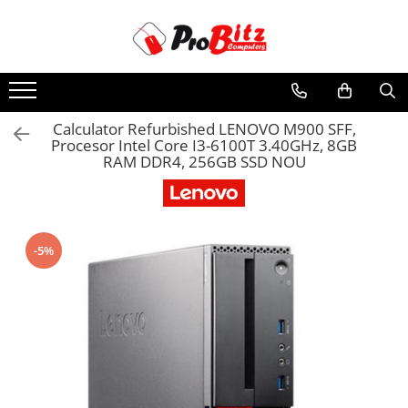
Toate Produsele
Laptopuri si accesorii
Laptopuri
Calculator Refurbished LENOVO M900 SFF,
Procesor Intel Core I3-6100T 3.40GHz, 8GB
Laptopuri Noi
RAM DDR4, 256GB SSD NOU
Laptopuri Renew
Laptopuri Refurbished
Laptopuri Second-hand
Componente NOI Laptop
-5%
Memorii laptop
Baterii laptop
Componente REFURBISHED Laptop
Hard Disk-uri Refurbished
Accesorii Laptop
Docking stations