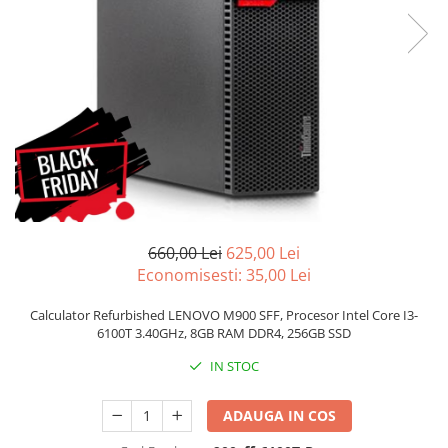
Genti Laptop
Incarcatoare laptop
Incarcatoare laptop refurbished
Standuri și Coolere Laptop
Alte accesorii
Card reader
PC, Componente & Software
Calculatoare
Calculatoare NOI
660,00 Lei
625,00 Lei
Calculatoare Mini NOI
Economisesti:
35,00
Lei
Calculatoare SECOND-HAND
Calculatoare GAMING
Calculator Refurbished LENOVO M900 SFF, Procesor Intel Core I3-
6100T 3.40GHz, 8GB RAM DDR4, 256GB SSD
Calculatoare REFURBISHED
Calculatoare RENEW
IN STOC
Calculatoare WORKSTATION
Componente PC NOI
ADAUGA IN COS
Hard Disk-uri Desktop