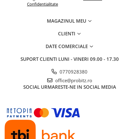
Confidentialitate
Imprimante de format mare
Imprimante Foto
MAGAZINUL MEU
Imprimante Inkjet
Imprimante laser
CLIENTI
Multifunctionale Inkjet
DATE COMERCIALE
Multifunctionale laser
SUPORT CLIENTI
LUNI - VINERI 09.00 - 17.30
Scannere
0770928380
Retelistica
Accesorii switch-uri
office@probitz.ro
SOCIAL
URMARESTE-NE IN SOCIAL MEDIA
Switch-uri
Adaptoare PowerLAN
Alte accesorii retea
Access Points & Range Extendere
Placi de retea
Routere Wireless