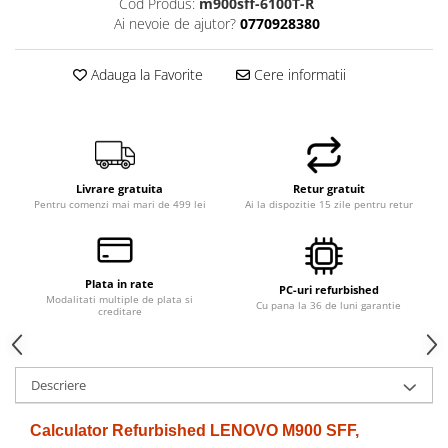
Cod Produs:
m900sff-6100T-R
Memorii PC
Ai nevoie de ajutor?
0770928380
Procesoare
Placi video
Adauga la Favorite
Cere informatii
SSD
Coolere
Surse PC
Carcase
Livrare gratuita
Retur gratuit
Placi de baza
Pentru comenzi mai mari de 499 lei
Ai la dispozitie 15 zile pentru retur
Ventilatoare carcasa
Componente Renew/Refurbished
Plata in rate
Placi de baza REFURBISHED
PC-uri refurbished
Modalitati multiple de plata si
Cu pana la 36 de luni garantie
Procesoare
creditare
Placi VIDEO
PC All-in-One
Descriere
Calculatoare All-in-One NOI
All-in-One REFURBISHED
Calculator Refurbished LENOVO M900 SFF,
Calculatoare All-in-One RENEW