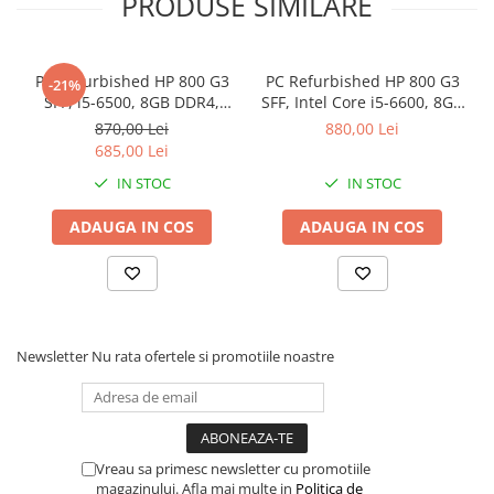
PRODUSE SIMILARE
Refurbished
Periferice
Periferice PC
PC Refurbished HP 800 G3
PC Refurbished HP 800 G3
-21%
Hard Disk-uri & SSD-uri externe
SFF, i5-6500, 8GB DDR4,
SFF, Intel Core i5-6600, 8GB
Tastaturi
256GB SSD
DDR4, 256GB SSD
870,00 Lei
880,00 Lei
Mouse
685,00 Lei
UPS-uri
IN STOC
IN STOC
Accesorii UPS-uri
ADAUGA IN COS
ADAUGA IN COS
Statii GRAFICE
Statii GRAFICE NOI
Statii GRAFICE Refurbished
Imprimante&Consumabile
Newsletter
Nu rata ofertele si promotiile noastre
Tonere
Accesorii Printing
Cartuse cerneala
Vreau sa primesc newsletter cu promotiile
Drum
magazinului. Afla mai multe in
Politica de