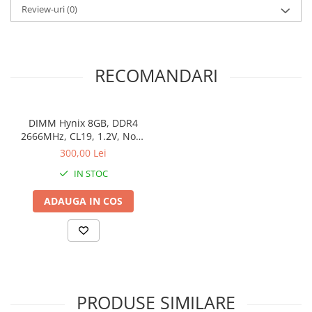
Review-uri
(0)
Stabilizatoare de tensiune
Periferice
Periferice PC
RECOMANDARI
Hard Disk-uri & SSD-uri externe
Tastaturi
Mouse
DIMM Hynix 8GB, DDR4
UPS-uri
2666MHz, CL19, 1.2V, Non-
ECC, bulk
300,00 Lei
Accesorii UPS-uri
IN STOC
Statii GRAFICE
Statii GRAFICE NOI
ADAUGA IN COS
Statii GRAFICE Refurbished
Imprimante&Consumabile
Tonere
Accesorii Printing
PRODUSE SIMILARE
Cartuse cerneala