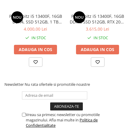
Drum
Imprimante de format mare
PC Probitz i5 13400F, 16GB
PC Probitz i5 13400F, 16GB
NOU
NOU
Imprimante Foto
DDR4, SSD 512GB, 1 TB
DDR4, SSD 512GB, RTX 2060
HDD, RTX 2060 6GB
6Gb
4.000,00 Lei
3.615,00 Lei
Imprimante Inkjet
IN STOC
IN STOC
Imprimante laser
Multifunctionale Inkjet
ADAUGA IN COS
ADAUGA IN COS
Multifunctionale laser
Scannere
Retelistica
Accesorii switch-uri
Newsletter
Nu rata ofertele si promotiile noastre
Switch-uri
Adaptoare PowerLAN
Alte accesorii retea
Vreau sa primesc newsletter cu promotiile
magazinului. Afla mai multe in
Politica de
Access Points & Range Extendere
Confidentialitate
Placi de retea