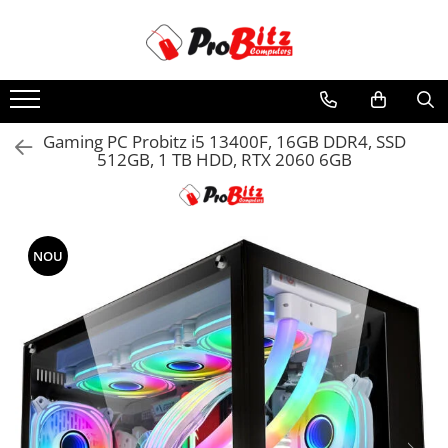
Toate Produsele
Laptopuri si accesorii
Laptopuri
Gaming PC Probitz i5 13400F, 16GB DDR4, SSD
512GB, 1 TB HDD, RTX 2060 6GB
Laptopuri Noi
Laptopuri Renew
Laptopuri Refurbished
Laptopuri Second-hand
NOU
Componente NOI Laptop
Memorii laptop
Hard Disk-uri laptop
Baterii laptop
Componente REFURBISHED Laptop
Hard Disk-uri Refurbished
Accesorii Laptop