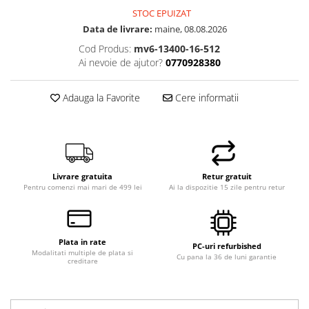
STOC EPUIZAT
Hard Disk-uri Desktop
Data de livrare:
maine, 08.08.2026
Memorii PC
Cod Produs:
mv6-13400-16-512
Procesoare
Ai nevoie de ajutor?
0770928380
Placi video
SSD
Adauga la Favorite
Cere informatii
Coolere
Surse PC
Carcase
Placi de baza
Ventilatoare carcasa
Livrare gratuita
Retur gratuit
Pentru comenzi mai mari de 499 lei
Ai la dispozitie 15 zile pentru retur
Componente Renew/Refurbished
Placi de baza REFURBISHED
Procesoare
Plata in rate
PC-uri refurbished
Placi VIDEO
Modalitati multiple de plata si
Cu pana la 36 de luni garantie
creditare
PC All-in-One
Calculatoare All-in-One NOI
All-in-One REFURBISHED