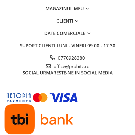
Routere Wireless
MAGAZINUL MEU
Routere
CLIENTI
Media convertoare
DATE COMERCIALE
NAS
Echipament firewall
SUPORT CLIENTI
LUNI - VINERI 09.00 - 17.30
Cabluri retea
0770928380
Ceasuri inteligente
office@probitz.ro
Telefoane si tablete
SOCIAL
URMARESTE-NE IN SOCIAL MEDIA
Tablete Grafice
Tablete NOI