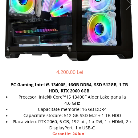
Docking stations
Genti Laptop
Incarcatoare laptop
Incarcatoare laptop refurbished
Standuri și Coolere Laptop
Alte accesorii
Card reader
PC, Componente & Software
Calculatoare
4.200,00 Lei
Calculatoare NOI
PC Gaming Intel i5 13400F, 16GB DDR4, SSD 512GB, 1 TB
Calculatoare Mini NOI
HDD, RTX 2060 6GB
Calculatoare SECOND-HAND
Procesor: Intel® Core™ i5 13400F Alder Lake pana la
4.6 GHz
Calculatoare GAMING
Capacitate memorie: 16 GB DDR4
Calculatoare REFURBISHED
Capacitate stocare: 512 GB SSD M.2 + 1 TB HDD
Calculatoare RENEW
Placa video: RTX 2060, 6 GB, 192-bit, 1 x DVI, 1 x HDMI, 2 x
Calculatoare WORKSTATION
DisplayPort, 1 x USB-C
Garantie: 24 luni
Componente PC NOI