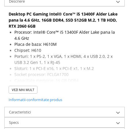
Descriere
Calculatoare All-in-One RENEW
Desktop PC Gaming Intel® Core™ i5 13400F Alder Lake
Componente All-in-One
pana la 4.6 GHz, 16GB DDR4, SSD 512GB M.2, 1 TB HDD,
Monitoare
RTX 2060 6GB
Monitoare NOI
Procesor: Intel® Core™ i5 13400F Alder Lake pana la
4.6 GHz
Monitoare Refurbished
Placa de baza: H610M
Monitoare Renew
Chipset: H610
Porturi: 1 x PS-2, 1 x VGA, 1 x HDMI, 4 x USB 2.0, 2 x
Monitoare Second-Hand
USB 3.2 Gen 1, 1 x RJ-45
Servere
Sloturi: 1 x PCI-E x16, 1 x PCI-E x1, 1 x M.2
Hard Disk-uri SERVER
Socket procesor: FCLGA1700
Capacitate memorie: 16 GB DDR4
Accesorii server
Capacitate stocare: 512 GB SSD M.2 + 1 TB HDD
VEZI MAI MULT
Cabinete metalice
Placa video: RTX 2060, 6 GB, 192-bit, 1 x DVI, 1 x HDMI,
2 x DisplayPort, 1 x USB-C
Informatii conformitate produs
Carcase server
Memorii RAM Server
Caracteristici
Procesoare server
Specs
Sisteme server