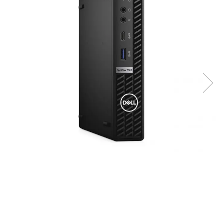
Genti Laptop
Coolere
Incarcatoare laptop
Surse PC
Incarcatoare laptop refurbished
Carcase
Standuri și Coolere Laptop
Placi de baza
Alte accesorii
Ventilatoare carcasa
Card reader
Componente Renew/Refurbished
Placi de baza REFURBISHED
Procesoare
Placi VIDEO
PC All-in-One
Calculatoare All-in-One NOI
All-in-One REFURBISHED
Calculatoare All-in-One RENEW
Componente All-in-One