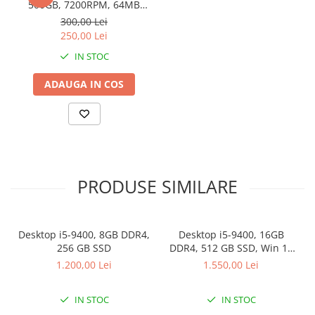
500GB, 7200RPM, 64MB
cache, SATA-III
300,00 Lei
250,00 Lei
IN STOC
ADAUGA IN COS
PRODUSE SIMILARE
Desktop i5-9400, 8GB DDR4,
Desktop i5-9400, 16GB
256 GB SSD
DDR4, 512 GB SSD, Win 11
Pro
1.200,00 Lei
1.550,00 Lei
IN STOC
IN STOC