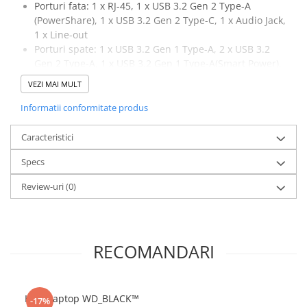
Porturi fata: 1 x RJ-45, 1 x USB 3.2 Gen 2 Type-A
(PowerShare), 1 x USB 3.2 Gen 2 Type-C, 1 x Audio Jack,
1 x Line-out
Porturi spate: 1 x USB 3.2 Gen 1 Type-A, 2 x USB 3.2
Gen 2 Type-A, 1 x USB 3.2 Gen 1 Type-A(Smart Power),
2 x DisplayPort
VEZI MAI MULT
Sloturi: 1 x SATA, 3 x M.2, 1 x Gen3 PCIe x8
Sistem de operare: Windows 11 Pro
Informatii conformitate produs
Caracteristici
Specs
Review-uri
(0)
RECOMANDARI
HDD Laptop WD_BLACK™
-17%