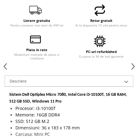
Livrare gratuita
Retur gratuit
Pentru comenzi mai mari de 499 lei
Ai la dispozitie 15 zile pentru retur
Plata in rate
PC-uri refurbished
Modalitati multiple de plata si
Cu pana la 36 de luni garantie
creditare
Descriere
Sistem Dell Optiplex Micro 7080, Intel Core i3-10100T, 16 GB RAM,
512 GB SSD, Windows 11 Pro
Procesor: i3-10100T
Memorie: 16GB DDR4
SSD: 512 GB M.2
Dimensiuni: 36 x 183 x 178 mm
Carcasa: Mini PC