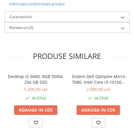
Informatii conformitate produs
Caracteristici
Review-uri
(0)
PRODUSE SIMILARE
Desktop i5-9400, 8GB DDR4,
Sistem Dell Optiplex Micro
256 GB SSD
7080, Intel Core i3-10100T,
16 GB RAM, 512 GB SSD,
1.200,00 Lei
2.000,00 Lei
Win 11 Pro
IN STOC
IN STOC
ADAUGA IN COS
ADAUGA IN COS