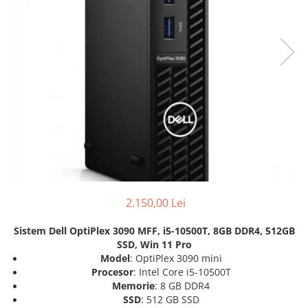
Genti Laptop
Coolere
Incarcatoare laptop
Surse PC
Incarcatoare laptop refurbished
Carcase
Standuri și Coolere Laptop
Placi de baza
Alte accesorii
Ventilatoare carcasa
Card reader
Componente Renew/Refurbished
Placi de baza REFURBISHED
Procesoare
Placi VIDEO
PC All-in-One
Calculatoare All-in-One NOI
2.150,00 Lei
All-in-One REFURBISHED
Sistem Dell OptiPlex 3090 MFF, i5-10500T, 8GB DDR4, 512GB
Calculatoare All-in-One RENEW
SSD, Win 11 Pro
Componente All-in-One
Model
: OptiPlex 3090 mini
Procesor
: Intel Core i5-10500T
Memorie
: 8 GB DDR4
SSD
: 512 GB SSD