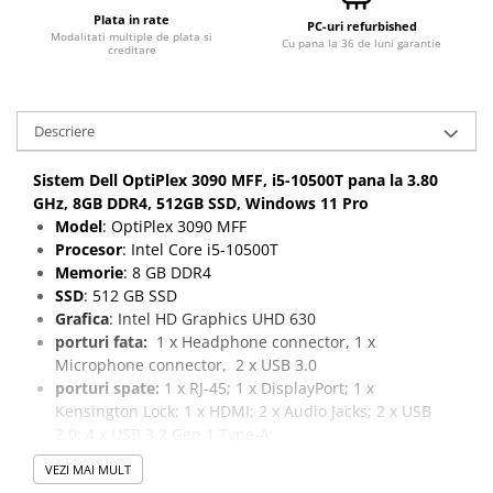
Plata in rate
PC-uri refurbished
Modalitati multiple de plata si
Cu pana la 36 de luni garantie
creditare
Descriere
Sistem Dell OptiPlex 3090 MFF, i5-10500T pana la 3.80
GHz, 8GB DDR4, 512GB SSD, Windows 11 Pro
Model
: OptiPlex 3090 MFF
Procesor
: Intel Core i5-10500T
Memorie
: 8 GB DDR4
SSD
: 512 GB SSD
Grafica
: Intel HD Graphics UHD 630
porturi fata:
1 x Headphone connector, 1 x
Microphone connector, 2 x USB 3.0
porturi spate:
1 x RJ-45; 1 x DisplayPort; 1 x
Kensington Lock; 1 x HDMI; 2 x Audio Jacks; 2 x USB
2.0; 4 x USB 3.2 Gen 1 Type-A
Sistem de operare
: Windows 11 Pro
VEZI MAI MULT