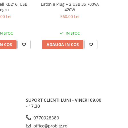
ell KB216, USB,
Eaton 8 Plug + 2 USB 3S 700VA
Tastatura 
egru
420W
size, Wire
Lim
,00 Lei
560,00 Lei
IN STOC
IN STOC
N COS
ADAUGA IN COS
ADAUG
SUPORT CLIENTI
LUNI - VINERI 09.00
- 17.30
0770928380
office@probitz.ro