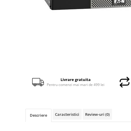
Docking stations
Genti Laptop
Incarcatoare laptop
Incarcatoare laptop refurbished
Standuri și Coolere Laptop
Alte accesorii
Card reader
PC, Componente & Software
Calculatoare
Calculatoare NOI
Livrare gratuita
Calculatoare Mini NOI
Pentru comenzi mai mari de 499 lei
Calculatoare SECOND-HAND
Calculatoare GAMING
Calculatoare REFURBISHED
Calculatoare RENEW
Caracteristici
Review-uri
(0)
Descriere
Calculatoare WORKSTATION
Componente PC NOI