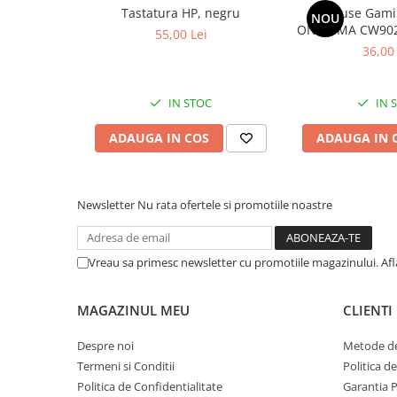
Tastatura HP, negru
Mouse Gami
NOU
Calculatoare All-in-One RENEW
ONIKUMA CW902 
55,00 Lei
Componente All-in-One
Neg
36,00 
Monitoare
Monitoare NOI
IN STOC
IN 
Monitoare Refurbished
ADAUGA IN COS
ADAUGA IN 
Monitoare Renew
Monitoare Second-Hand
Servere
Newsletter
Nu rata ofertele si promotiile noastre
Hard Disk-uri SERVER
Accesorii server
Vreau sa primesc newsletter cu promotiile magazinului. Af
Cabinete metalice
Carcase server
MAGAZINUL MEU
CLIENTI
Memorii RAM Server
Despre noi
Metode de
Procesoare server
Termeni si Conditii
Politica d
Politica de Confidentialitate
Garantia 
Sisteme server