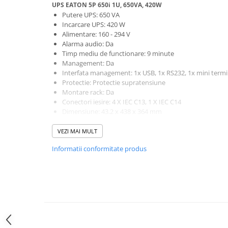
UPS EATON 5P 650i 1U, 650VA, 420W
Hard Disk-uri Desktop
Putere UPS: 650 VA
Memorii PC
Incarcare UPS: 420 W
Alimentare: 160 - 294 V
Procesoare
Alarma audio: Da
Placi video
Timp mediu de functionare: 9 minute
Management: Da
SSD
Interfata management: 1x USB, 1x RS232, 1x mini termi
Coolere
Protectie: Protectie supratensiune
Surse PC
Montare rack: Da
Conectori iesire: 4 X IEC C13, 1 X IEC C14
Carcase
Dimensiune: 43.2 x 438 x 364 mm
Placi de baza
Greutate: 8.6 Kg
Ventilatoare carcasa
Altele: Rack 1U, Line-interactive, Display
VEZI MAI MULT
Componente Renew/Refurbished
Informatii conformitate produs
Placi de baza REFURBISHED
Procesoare
Placi VIDEO
PC All-in-One
Calculatoare All-in-One NOI
All-in-One REFURBISHED