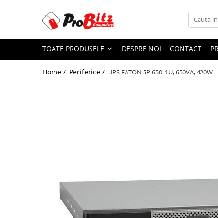
Toate Produsele
TOATE PRODUSELE
DESPRE NOI
CONTACT
P
Laptopuri si accesorii
Laptopuri
Home /
Periferice /
UPS EATON 5P 650i 1U, 650VA, 420W
Laptopuri Noi
Laptopuri Renew
Laptopuri Refurbished
Laptopuri Second-hand
Componente NOI Laptop
Memorii laptop
Hard Disk-uri laptop
Baterii laptop
Componente REFURBISHED Laptop
Hard Disk-uri Refurbished
Accesorii Laptop