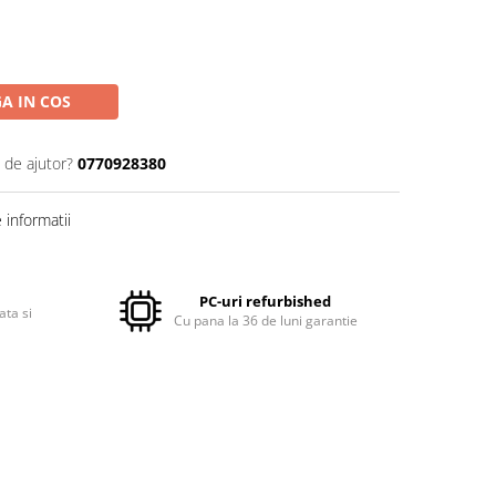
A IN COS
 de ajutor?
0770928380
informatii
PC-uri refurbished
ata si
Cu pana la 36 de luni garantie