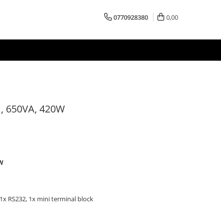
0770928380
0,00
, 650VA, 420W
0W
x RS232, 1x mini terminal block