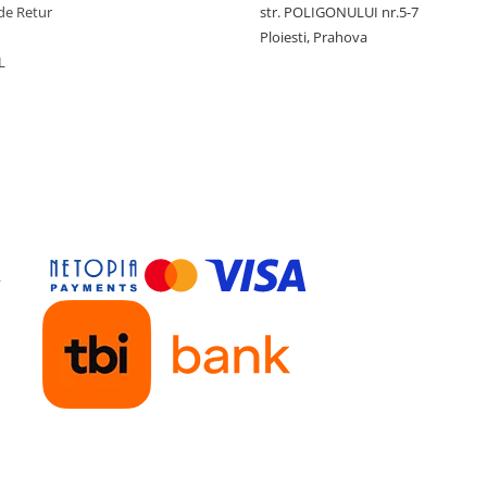
de Retur
str. POLIGONULUI nr.5-7
Ploiesti, Prahova
L
y