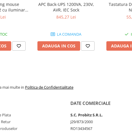
ng mouse
APC Back-UPS 1200VA, 230V,
Tastatura D
cu iluminare
AVR, IEC Sock
N
ru
Lei
845,27 Lei
55
STOC
LA COMANDA
COS
ADAUGA IN COS
ADAUGA I
la mai multe in
Politica de Confidentialitate
DATE COMERCIALE
 Plata
S.C. Probitz S.R.L.
e Retur
J29/873/2000
Produselor
RO13434567