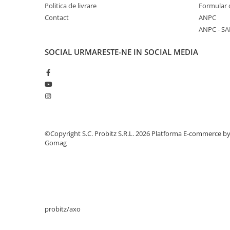
Politica de livrare
Formular 
Stabilizatoare de tensiune
Contact
ANPC
Periferice
ANPC - SA
Periferice PC
SOCIAL
URMARESTE-NE IN SOCIAL MEDIA
Hard Disk-uri & SSD-uri externe
Tastaturi
Mouse
UPS-uri
Accesorii UPS-uri
Statii GRAFICE
©Copyright S.C. Probitz S.R.L. 2026
Platforma E-commerce b
Statii GRAFICE NOI
Gomag
Statii GRAFICE Refurbished
Imprimante&Consumabile
Tonere
Accesorii Printing
probitz/axo
Cartuse cerneala