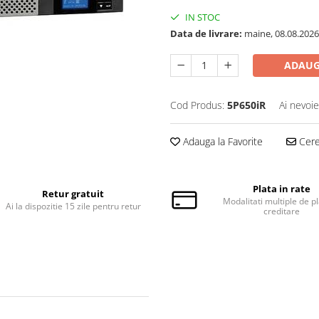
IN STOC
Data de livrare:
maine, 08.08.2026
ADAUG
Cod Produs:
5P650iR
Ai nevoie
Adauga la Favorite
Cere 
Plata in rate
Retur gratuit
Modalitati multiple de pl
Ai la dispozitie 15 zile pentru retur
creditare