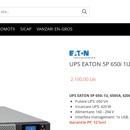
ROMOTII
SICAP
VANZARI EN-GROS
UPS EATON 5P 650i 1U
2.100,00 Lei
UPS EATON 5P 650i 1U, 650VA, 42
Putere UPS: 650 VA
Incarcare UPS: 420 W
Alimentare: 160 - 294 V
Interfata management: 1x USB, 1
Garantie PF: 12 luni