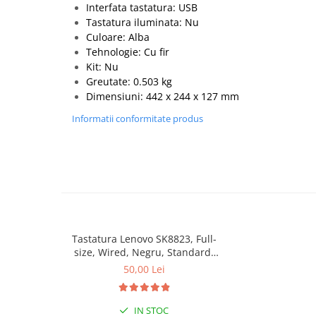
Interfata tastatura: USB
Hard Disk-uri Desktop
Tastatura iluminata: Nu
Memorii PC
Culoare: Alba
Procesoare
Tehnologie: Cu fir
Kit: Nu
Placi video
Greutate: 0.503 kg
SSD
Dimensiuni: 442 x 244 x 127 mm
Coolere
Informatii conformitate produs
Surse PC
Carcase
Placi de baza
Ventilatoare carcasa
Componente Renew/Refurbished
Placi de baza REFURBISHED
Procesoare
Tastatura Lenovo SK8823, Full-
size, Wired, Negru, Standard,
Placi VIDEO
Limba ITALIANA
50,00 Lei
PC All-in-One
Calculatoare All-in-One NOI
IN STOC
All-in-One REFURBISHED