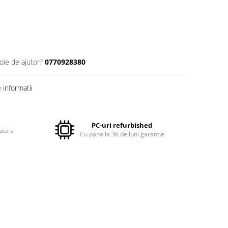
oie de ajutor?
0770928380
informatii
PC-uri refurbished
ata si
Cu pana la 36 de luni garantie