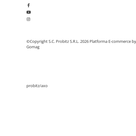
Stabilizatoare de tensiune
Periferice
Periferice PC
Hard Disk-uri & SSD-uri externe
Tastaturi
©Copyright S.C. Probitz S.R.L. 2026
Platforma E-commerce b
Gomag
Mouse
UPS-uri
Accesorii UPS-uri
Statii GRAFICE
Statii GRAFICE NOI
probitz/axo
Statii GRAFICE Refurbished
Imprimante&Consumabile
Tonere
Accesorii Printing
Cartuse cerneala