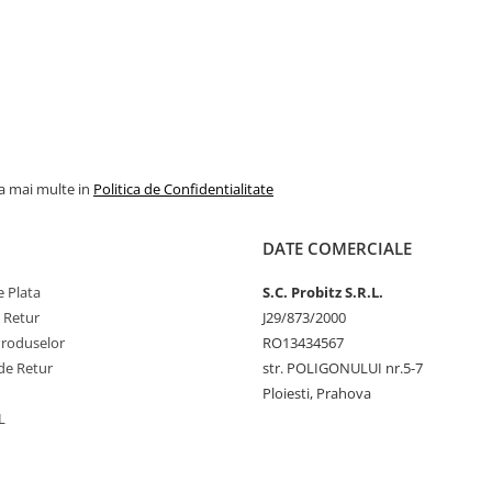
la mai multe in
Politica de Confidentialitate
DATE COMERCIALE
 Plata
S.C. Probitz S.R.L.
e Retur
J29/873/2000
Produselor
RO13434567
de Retur
str. POLIGONULUI nr.5-7
Ploiesti, Prahova
L