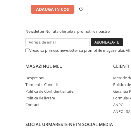
Calculatoare All-in-One RENEW
ADAUGA IN COS
Componente All-in-One
Monitoare
Monitoare NOI
Newsletter
Nu rata ofertele si promotiile noastre
Monitoare Refurbished
Monitoare Renew
Vreau sa primesc newsletter cu promotiile magazinului. Af
Monitoare Second-Hand
MAGAZINUL MEU
CLIENTI
Servere
Hard Disk-uri SERVER
Despre noi
Metode de
Accesorii server
Termeni si Conditii
Politica d
Politica de Confidentialitate
Garantia 
Cabinete metalice
Politica de livrare
Formular 
Carcase server
Contact
ANPC
Memorii RAM Server
ANPC - SA
Procesoare server
SOCIAL
URMARESTE-NE IN SOCIAL MEDIA
Sisteme server