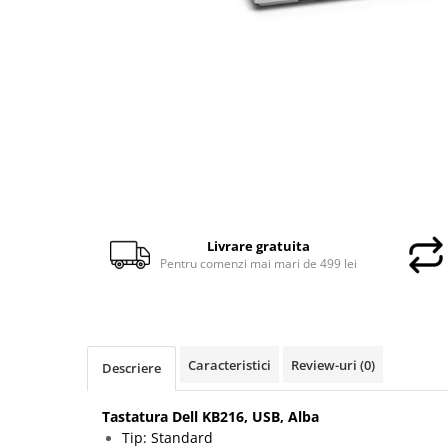
Docking stations
Genti Laptop
Incarcatoare laptop
Incarcatoare laptop refurbished
Standuri și Coolere Laptop
Alte accesorii
Card reader
PC, Componente & Software
Calculatoare
Livrare gratuita
Calculatoare NOI
Pentru comenzi mai mari de 499 lei
Calculatoare Mini NOI
Calculatoare SECOND-HAND
Calculatoare GAMING
Calculatoare REFURBISHED
Caracteristici
Review-uri
(0)
Descriere
Calculatoare RENEW
Calculatoare WORKSTATION
Tastatura Dell KB216, USB, Alba
Tip: Standard
Componente PC NOI