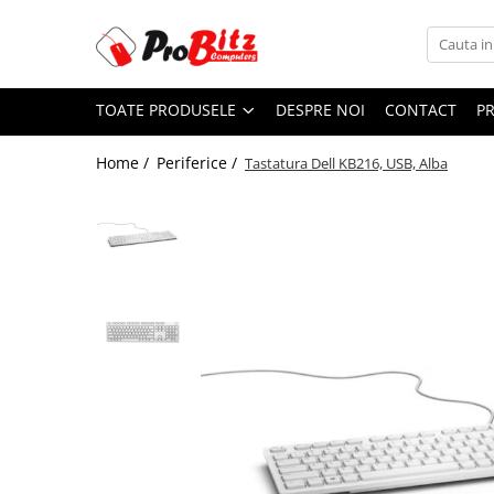
Toate Produsele
TOATE PRODUSELE
DESPRE NOI
CONTACT
P
Laptopuri si accesorii
Laptopuri
Home /
Periferice /
Tastatura Dell KB216, USB, Alba
Laptopuri Noi
Laptopuri Renew
Laptopuri Refurbished
Laptopuri Second-hand
Componente NOI Laptop
Memorii laptop
Hard Disk-uri laptop
Baterii laptop
Componente REFURBISHED Laptop
Hard Disk-uri Refurbished
Accesorii Laptop