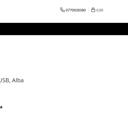
0770928380
0,00
USB, Alba
ba