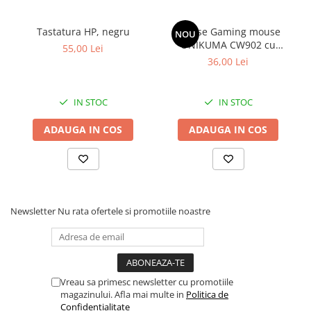
Tastatura HP, negru
Mouse Gaming mouse
NOU
ONIKUMA CW902 cu
55,00 Lei
iluminare Negru
36,00 Lei
IN STOC
IN STOC
ADAUGA IN COS
ADAUGA IN COS
Newsletter
Nu rata ofertele si promotiile noastre
Vreau sa primesc newsletter cu promotiile
magazinului. Afla mai multe in
Politica de
Confidentialitate