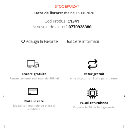
STOC EPUIZAT
Data de livrare:
maine, 09.08.2026
Cod Produs:
C1341
Ai nevoie de ajutor?
0770928380
Adauga la Favorite
Cere informatii
Livrare gratuita
Retur gratuit
Pentru comenzi mai mari de 499 lei
Ai la dispozitie 15 zile pentru retur
Plata in rate
PC-uri refurbished
Modalitati multiple de plata si
Cu pana la 36 de luni garantie
creditare