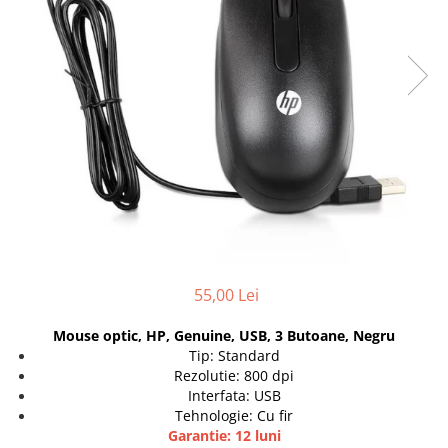
Genti Laptop
Coolere
Incarcatoare laptop
Surse PC
Incarcatoare laptop refurbished
Carcase
Standuri și Coolere Laptop
Placi de baza
Alte accesorii
Ventilatoare carcasa
Card reader
Componente Renew/Refurbished
Placi de baza REFURBISHED
Procesoare
Placi VIDEO
PC All-in-One
Calculatoare All-in-One NOI
55,00 Lei
All-in-One REFURBISHED
Mouse optic, HP, Genuine, USB, 3 Butoane, Negru
Calculatoare All-in-One RENEW
Tip: Standard
Componente All-in-One
Rezolutie: 800 dpi
Interfata: USB
Tehnologie: Cu fir
Garantie: 12 luni