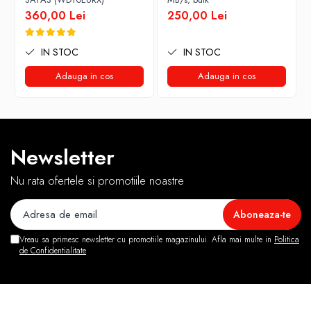
360,00 Lei
250,00 Lei
IN STOC
IN STOC
Adauga in cos
Adauga in cos
Newsletter
Nu rata ofertele si promotiile noastre
Vreau sa primesc newsletter cu promotiile magazinului. Afla mai multe in
Politica
de Confidentialitate