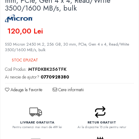
mm, PCIe, Gen 4 x 4, Read/Write
Genti Laptop
3500/1600 MB/s, bulk
Coolere
Incarcatoare laptop
Surse PC
Incarcatoare laptop refurbished
Carcase
Standuri și Coolere Laptop
120,00 Lei
Placi de baza
Alte accesorii
Ventilatoare carcasa
Card reader
SSD Micron 2450 M.2, 256 GB, 30 mm, PCIe, Gen 4 x 4, Read/Write
Componente Renew/Refurbished
3500/1600 MB/s, bulk
Placi de baza REFURBISHED
STOC EPUIZAT
Procesoare
Cod Produs:
MTFDKBK256TFK
Placi VIDEO
Ai nevoie de ajutor?
0770928380
PC All-in-One
Adauga la Favorite
Cere informatii
Calculatoare All-in-One NOI
All-in-One REFURBISHED
Calculatoare All-in-One RENEW
Componente All-in-One
LIVRARE GRATUITA
RETUR GRATUIT
Pentru comenzi mai mari de 499 lei
Ai la dispozitie 15 zile pentru retur