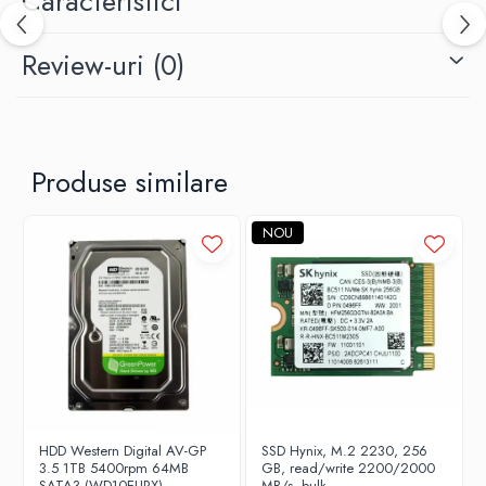
Caracteristici
Review-uri
(0)
Produse similare
NOU
HDD Western Digital AV-GP
SSD Hynix, M.2 2230, 256
3.5 1TB 5400rpm 64MB
GB, read/write 2200/2000
SATA3 (WD10EURX)
MB/s, bulk