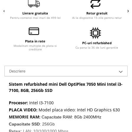
Calculatoare All-in-One RENEW
Livrare gratuita
Retur gratuit
Componente All-in-One
Pentru comenzi mai mari de 499 lei
Ai la dispozitie 15 zile pentru retur
Monitoare
Monitoare NOI
Monitoare Refurbished
Plata in rate
PC-uri refurbished
Modalitati multiple de plata si
Cu pana la 36 de luni garantie
Monitoare Renew
creditare
Monitoare Second-Hand
Servere
Descriere
Hard Disk-uri SERVER
Accesorii server
Sistem refurbished mini Dell OptiPlex 7050 Mini Intel i3-
7100, 8GB, 256Gb SSD
Cabinete metalice
Carcase server
Procesor:
Intel I3-7100
PLACA VIDEO:
Model placa video: Intel HD Graphics 630
Memorii RAM Server
MEMORIE RAM:
Capacitate RAM: 8Gb 2400MHz
Procesoare server
Capacitate SSD
: 256Gb
Sisteme server
Retea:
LAN: 10/100/1000 Mbps