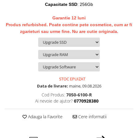
Capacitate SSD
: 256Gb
Hard Disk-uri Desktop
Memorii PC
Garantie 12 luni
Procesoare
Produs refurbished. Poate contine pete cosmetice, cum ar fi
Placi video
zgarieturi sau urme fine. Nu are cutie originala.
SSD
Coolere
Surse PC
Carcase
Placi de baza
Ventilatoare carcasa
STOC EPUIZAT
Data de livrare:
maine, 09.08.2026
Componente Renew/Refurbished
Cod Produs:
7050-6100-R
Placi de baza REFURBISHED
Ai nevoie de ajutor?
0770928380
Procesoare
Placi VIDEO
Adauga la Favorite
Cere informatii
PC All-in-One
Calculatoare All-in-One NOI
All-in-One REFURBISHED