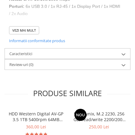
Stabilizatoare de tensiune
Porturi:
6x USB 3.0 / 1x RJ-45 / 1x Display Port / 1x HDMI
/ 2x Audio
Periferice
Periferice PC
Garantie 12 luni
VEZI MAI MULT
Hard Disk-uri & SSD-uri externe
Informatii conformitate produs
Tastaturi
Mouse
Caracteristici
UPS-uri
Review-uri
(0)
Accesorii UPS-uri
Statii GRAFICE
Statii GRAFICE NOI
PRODUSE SIMILARE
Statii GRAFICE Refurbished
Imprimante&Consumabile
Tonere
HDD Western Digital AV-GP
SSD Hynix, M.2 2230, 256
NOU
Accesorii Printing
3.5 1TB 5400rpm 64MB
GB, read/write 2200/2000
SATA3 (WD10EURX)
MB/s, bulk
360,00 Lei
250,00 Lei
Cartuse cerneala