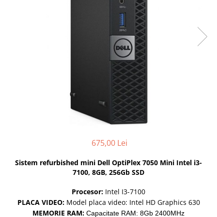
Docking stations
Genti Laptop
Incarcatoare laptop
Incarcatoare laptop refurbished
Standuri și Coolere Laptop
Alte accesorii
Card reader
PC, Componente & Software
Calculatoare
Calculatoare NOI
Calculatoare Mini NOI
675,00 Lei
Calculatoare SECOND-HAND
Calculatoare GAMING
Sistem refurbished mini Dell OptiPlex 7050 Mini Intel i3-
7100, 8GB, 256Gb SSD
Calculatoare REFURBISHED
Calculatoare RENEW
Procesor:
Intel I3-7100
Calculatoare WORKSTATION
PLACA VIDEO:
Model placa video: Intel HD Graphics 630
Componente PC NOI
MEMORIE RAM:
Capacitate RAM: 8Gb 2400MHz