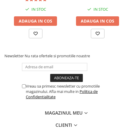
Drum
IN STOC
IN STOC
Imprimante de format mare
ADAUGA IN COS
ADAUGA IN COS
Imprimante Foto
Imprimante Inkjet
Imprimante laser
Multifunctionale Inkjet
Newsletter
Nu rata ofertele si promotiile noastre
Multifunctionale laser
Scannere
Retelistica
Accesorii switch-uri
Vreau sa primesc newsletter cu promotiile
magazinului. Afla mai multe in
Politica de
Switch-uri
Confidentialitate
Adaptoare PowerLAN
Alte accesorii retea
MAGAZINUL MEU
Access Points & Range Extendere
CLIENTI
Placi de retea