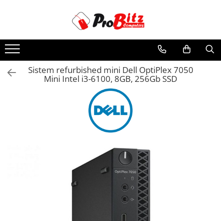
Toate Produsele
Laptopuri si accesorii
Laptopuri
Sistem refurbished mini Dell OptiPlex 7050
Mini Intel i3-6100, 8GB, 256Gb SSD
Laptopuri Noi
Laptopuri Renew
Laptopuri Refurbished
Laptopuri Second-hand
Componente NOI Laptop
Memorii laptop
Hard Disk-uri laptop
Baterii laptop
Componente REFURBISHED Laptop
Hard Disk-uri Refurbished
Accesorii Laptop