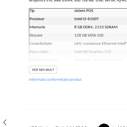
Graphics 510, 8GB DDR4, SSD 128 GB, USB, serial, RJ-45,
Hard Disk-uri Desktop
Tip
sistem POS
Memorii PC
Procesor
Intel I3-6100T
Procesoare
Memorie
8 GB DDR4, 2133 SDRAM
Placi video
SSD
Stocare
128 GB SATA SSD
Coolere
Conectivitate
LAN: conexiune Ethernet Intel
Surse PC
Placa video
Intel HD Graphics 510
Carcase
Specificatii ecran
diagonala: 39,62 cm (15.6")
Placi de baza
aspect wide (16:9)
HD, anti-glare, anti-fingerprint
VEZI MAI MULT
Ventilatoare carcasa
touchscreen cu tehnologie capa
Informatii conformitate produs
Componente Renew/Refurbished
Sistem de operare
fara sistem de operare
Placi de baza REFURBISHED
Porturi
display (jos) 3 x powered 12 V
1 x Powered 24 Volt USB / 2 x U
Procesoare
1 x RJ-45 / display (sus, stanga
Placi VIDEO
Alimentare
230 W, eficienta de pana la 89%
PC All-in-One
Dimensiuni
395.6 x 222.3 x 395.6 mm
Calculatoare All-in-One NOI
Greutate
4.4 kg
All-in-One REFURBISHED