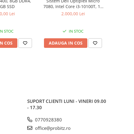
9400, 8GB DDR4,
Sistem Dell Optiplex Micro
DIMM Sa
 GB SSD
7080, Intel Core i3-10100T, 16
2666MHz, C
GB RAM, 512 GB SSD, Win 11
0,00 Lei
2.000,00 Lei
Pro
IN STOC
IN STOC
N COS
ADAUGA IN COS
ADAUG
SUPORT CLIENTI
LUNI - VINERI 09.00
- 17.30
0770928380
office@probitz.ro