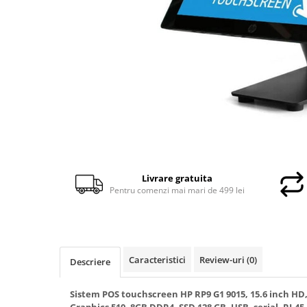
Docking stations
Genti Laptop
Incarcatoare laptop
Incarcatoare laptop refurbished
Standuri și Coolere Laptop
Alte accesorii
Card reader
PC, Componente & Software
Calculatoare
Calculatoare NOI
Livrare gratuita
Pentru comenzi mai mari de 499 lei
Calculatoare Mini NOI
Calculatoare SECOND-HAND
Calculatoare GAMING
Calculatoare REFURBISHED
Caracteristici
Review-uri
(0)
Descriere
Calculatoare RENEW
Calculatoare WORKSTATION
Sistem POS touchscreen HP RP9 G1 9015, 15.6 inch HD, 
Componente PC NOI