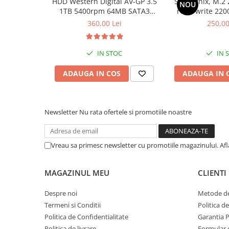
HDD Western Digital AV-GP 3.5
SSD Hynix, M.2 
NOU
1TB 5400rpm 64MB SATA3
read/write 220
Calculatoare All-in-One RENEW
(WD10EURX)
bul
360,00 Lei
250,00
Componente All-in-One
Monitoare
Monitoare NOI
IN STOC
IN 
Monitoare Refurbished
ADAUGA IN COS
ADAUGA IN 
Monitoare Renew
Monitoare Second-Hand
Newsletter
Nu rata ofertele si promotiile noastre
Servere
Hard Disk-uri SERVER
Accesorii server
Vreau sa primesc newsletter cu promotiile magazinului. Af
Cabinete metalice
MAGAZINUL MEU
CLIENTI
Carcase server
Memorii RAM Server
Despre noi
Metode de
Termeni si Conditii
Politica d
Procesoare server
Politica de Confidentialitate
Garantia 
Sisteme server
Politica de livrare
Formular 