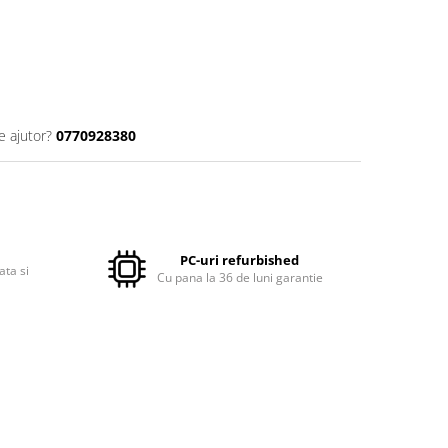
e ajutor?
0770928380
PC-uri refurbished
ata si
Cu pana la 36 de luni garantie