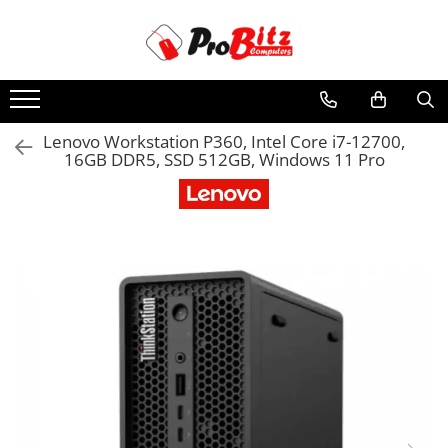
Toate Produsele
Laptopuri si accesorii
Laptopuri
Lenovo Workstation P360, Intel Core i7-12700,
16GB DDR5, SSD 512GB, Windows 11 Pro
Laptopuri Noi
Laptopuri Renew
Laptopuri Refurbished
Laptopuri Second-hand
Componente NOI Laptop
Memorii laptop
Hard Disk-uri laptop
Baterii laptop
Componente REFURBISHED Laptop
Hard Disk-uri Refurbished
Accesorii Laptop