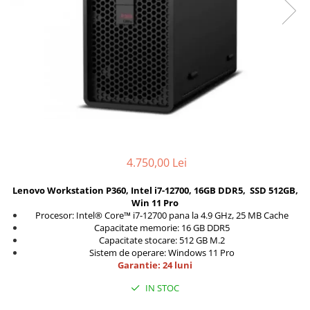
Docking stations
Genti Laptop
Incarcatoare laptop
Incarcatoare laptop refurbished
Standuri și Coolere Laptop
Alte accesorii
Card reader
PC, Componente & Software
Calculatoare
4.750,00 Lei
Calculatoare NOI
Lenovo Workstation P360, Intel i7-12700, 16GB DDR5, SSD 512GB,
Calculatoare Mini NOI
Win 11 Pro
Calculatoare SECOND-HAND
Procesor: Intel® Core™ i7-12700 pana la 4.9 GHz, 25 MB Cache
Capacitate memorie: 16 GB DDR5
Calculatoare GAMING
Capacitate stocare: 512 GB M.2
Calculatoare REFURBISHED
Sistem de operare: Windows 11 Pro
Garantie: 24 luni
Calculatoare RENEW
Calculatoare WORKSTATION
IN STOC
Componente PC NOI