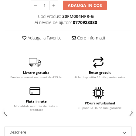
ADAUGA IN COS
Hard Disk-uri Desktop
Memorii PC
Cod Produs:
30FM004HFR-G
Procesoare
Ai nevoie de ajutor?
0770928380
Placi video
Adauga la Favorite
Cere informatii
SSD
Coolere
Surse PC
Carcase
Placi de baza
Livrare gratuita
Retur gratuit
Ventilatoare carcasa
Pentru comenzi mai mari de 499 lei
Ai la dispozitie 15 zile pentru retur
Componente Renew/Refurbished
Placi de baza REFURBISHED
Plata in rate
Procesoare
PC-uri refurbished
Modalitati multiple de plata si
Cu pana la 36 de luni garantie
creditare
Placi VIDEO
PC All-in-One
Calculatoare All-in-One NOI
Descriere
All-in-One REFURBISHED