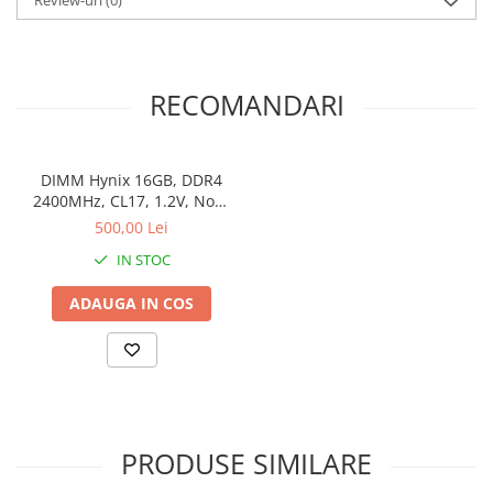
Review-uri
(0)
RECOMANDARI
DIMM Hynix 16GB, DDR4
2400MHz, CL17, 1.2V, Non-
ECC, 2Rx8, bulk
500,00 Lei
IN STOC
ADAUGA IN COS
PRODUSE SIMILARE