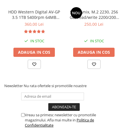
HDD Western Digital AV-GP
SSD Hynix, M.2 2230, 256
NOU
3.5 1TB 5400rpm 64MB
GB, read/write 2200/2000
SATA3 (WD10EURX)
MB/s, bulk
360,00 Lei
250,00 Lei
IN STOC
IN STOC
ADAUGA IN COS
ADAUGA IN COS
Newsletter
Nu rata ofertele si promotiile noastre
Vreau sa primesc newsletter cu promotiile
magazinului. Afla mai multe in
Politica de
Confidentialitate