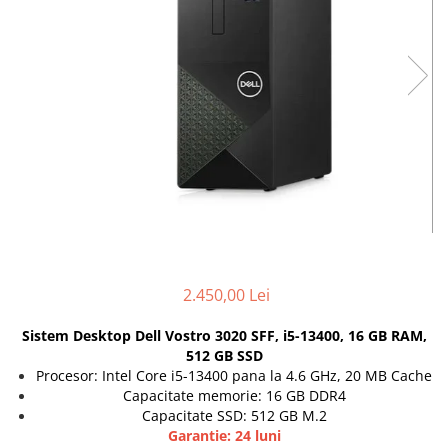
Genti Laptop
Coolere
Incarcatoare laptop
Surse PC
Incarcatoare laptop refurbished
Carcase
Standuri și Coolere Laptop
Placi de baza
Alte accesorii
Ventilatoare carcasa
Card reader
Componente Renew/Refurbished
Placi de baza REFURBISHED
Procesoare
Placi VIDEO
PC All-in-One
Calculatoare All-in-One NOI
2.450,00 Lei
All-in-One REFURBISHED
Sistem Desktop Dell Vostro 3020 SFF, i5-13400, 16 GB RAM,
Calculatoare All-in-One RENEW
512 GB SSD
Componente All-in-One
Procesor: Intel Core i5-13400 pana la 4.6 GHz, 20 MB Cache
Capacitate memorie: 16 GB DDR4
Capacitate SSD: 512 GB M.2
Garantie: 24 luni