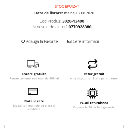
STOC EPUIZAT
Data de livrare:
maine, 07.08.2026
Cod Produs:
3020-13400
Ai nevoie de ajutor?
0770928380
Adauga la Favorite
Cere informatii
Livrare gratuita
Retur gratuit
Pentru comenzi mai mari de 499 lei
Ai la dispozitie 15 zile pentru retur
Plata in rate
PC-uri refurbished
Modalitati multiple de plata si
Cu pana la 36 de luni garantie
creditare