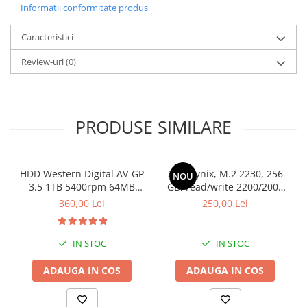
Informatii conformitate produs
Caracteristici
Review-uri
(0)
PRODUSE SIMILARE
HDD Western Digital AV-GP
SSD Hynix, M.2 2230, 256
NOU
3.5 1TB 5400rpm 64MB
GB, read/write 2200/2000
SATA3 (WD10EURX)
MB/s, bulk
360,00 Lei
250,00 Lei
IN STOC
IN STOC
ADAUGA IN COS
ADAUGA IN COS