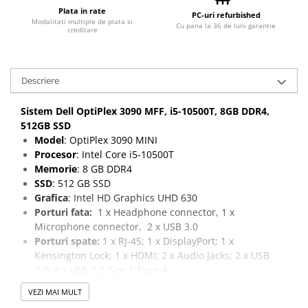
Plata in rate
PC-uri refurbished
Modalitati multiple de plata si
Cu pana la 36 de luni garantie
creditare
Descriere
Sistem Dell OptiPlex 3090 MFF, i5-10500T, 8GB DDR4,
512GB SSD
Model
: OptiPlex 3090 MINI
Procesor
: Intel Core i5-10500T
Memorie
: 8 GB DDR4
SSD
: 512 GB SSD
Grafica
: Intel HD Graphics UHD 630
Porturi fata:
1 x Headphone connector, 1 x
Microphone connector, 2 x USB 3.0
Porturi spate:
1 x RJ-45; 1 x DisplayPort; 1 x
Kensington Lock; 1 x HDMI; 2 x Audio Jacks; 2 x USB
2.0; 4 x USB 3.2 Gen 1 Type-A
VEZI MAI MULT