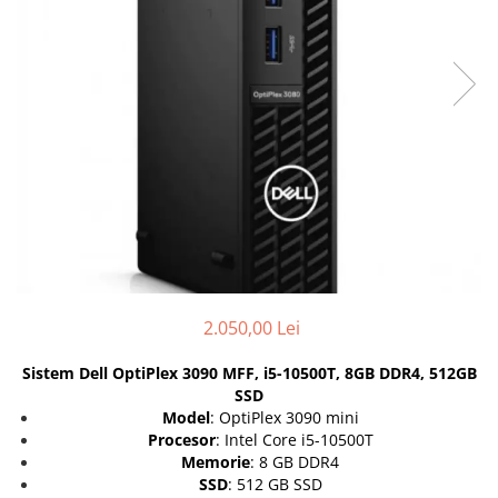
Incarcatoare laptop
Coolere
Incarcatoare laptop refurbished
Surse PC
Standuri și Coolere Laptop
Carcase
Alte accesorii
Placi de baza
Card reader
Ventilatoare carcasa
Componente Renew/Refurbished
Placi de baza REFURBISHED
Procesoare
Placi VIDEO
PC All-in-One
Calculatoare All-in-One NOI
2.050,00 Lei
All-in-One REFURBISHED
Sistem Dell OptiPlex 3090 MFF, i5-10500T, 8GB DDR4, 512GB
Calculatoare All-in-One RENEW
SSD
Componente All-in-One
Model
: OptiPlex 3090 mini
Procesor
: Intel Core i5-10500T
Memorie
: 8 GB DDR4
SSD
: 512 GB SSD