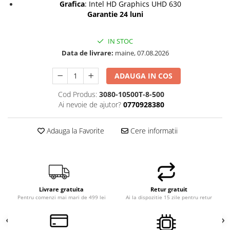
Grafica
: Intel HD Graphics UHD 630
Garantie 24 luni
IN STOC
Data de livrare:
maine, 07.08.2026
ADAUGA IN COS
Cod Produs:
3080-10500T-8-500
Ai nevoie de ajutor?
0770928380
Adauga la Favorite
Cere informatii
Livrare gratuita
Retur gratuit
Pentru comenzi mai mari de 499 lei
Ai la dispozitie 15 zile pentru retur