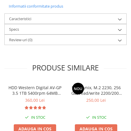
Dimensiuni (W x H x D): 225 x 510 x 529 mm
Informatii conformitate produs
Greutate: 16.05 kg
Chipset: Z690
Caracteristici
Retea: 10/100/1000/2500
Specs
Audio: Integrata HD
Controller Audio: Realtek ALC3861, Realtek ALC1220
Review-uri
(0)
PRODUSE SIMILARE
HDD Western Digital AV-GP
SSD Hynix, M.2 2230, 256
NOU
3.5 1TB 5400rpm 64MB
GB, read/write 2200/2000
SATA3 (WD10EURX)
MB/s, bulk
360,00 Lei
250,00 Lei
IN STOC
IN STOC
ADAUGA IN COS
ADAUGA IN COS