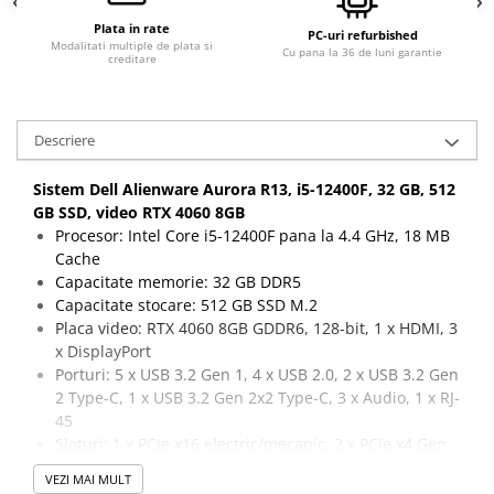
Plata in rate
PC-uri refurbished
Modalitati multiple de plata si
Cu pana la 36 de luni garantie
creditare
Descriere
Sistem Dell Alienware Aurora R13, i5-12400F, 32 GB, 512
GB SSD, video RTX 4060 8GB
Procesor: Intel Core i5-12400F pana la 4.4 GHz, 18 MB
Cache
Capacitate memorie: 32 GB DDR5
Capacitate stocare: 512 GB SSD M.2
Placa video: RTX 4060 8GB GDDR6, 128-bit, 1 x HDMI, 3
x DisplayPort
Porturi: 5 x USB 3.2 Gen 1, 4 x USB 2.0, 2 x USB 3.2 Gen
2 Type-C, 1 x USB 3.2 Gen 2x2 Type-C, 3 x Audio, 1 x RJ-
45
Sloturi: 1 x PCIe x16 electric/mecanic, 2 x PCIe x4 Gen
3, 3 x SATA, 1 x M.2 2230 Wifi/Bluetooth, 2 x M.2 2280
VEZI MAI MULT
Stocare