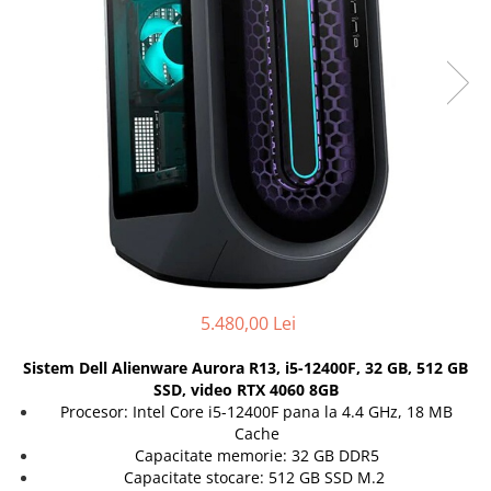
Genti Laptop
Coolere
Incarcatoare laptop
Surse PC
Incarcatoare laptop refurbished
Carcase
Standuri și Coolere Laptop
Placi de baza
Alte accesorii
Ventilatoare carcasa
Card reader
Componente Renew/Refurbished
Placi de baza REFURBISHED
Procesoare
Placi VIDEO
PC All-in-One
Calculatoare All-in-One NOI
5.480,00 Lei
All-in-One REFURBISHED
Sistem Dell Alienware Aurora R13, i5-12400F, 32 GB, 512 GB
Calculatoare All-in-One RENEW
SSD, video RTX 4060 8GB
Componente All-in-One
Procesor: Intel Core i5-12400F pana la 4.4 GHz, 18 MB
Cache
Capacitate memorie: 32 GB DDR5
Capacitate stocare: 512 GB SSD M.2