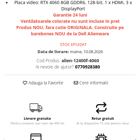
Placa video: RTX 4060 8GB GDDR6, 128-bit, 1 x HDMI, 3 x
DisplayPort
Garantie 24 luni
Ventilatoarele colorate nu sunt incluse in pret
Produs NOU, fara cutie ORIGINALA. Construite pe
barebones NOU de la Dell Alienware
STOC EPUIZAT
Data de livrare:
maine, 10.08.2026
Cod Produs:
alien-12400f-4060
Ai nevoie de ajutor?
0770928380
Adauga la Favorite
Cere informatii
Livrare gratuita
Retur gratuit
Pentru comenzi mai mari de 499 lei
Ai la dispozitie 15 zile pentru retur