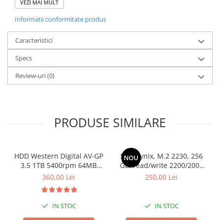
VEZI MAI MULT
Stocare
Dimensiuni (W x H x D): 225 x 510 x 529 mm
Informatii conformitate produs
Greutate: 16.05 kg
Chipset: Z690
Caracteristici
Retea: 10/100/1000/2500
Specs
Audio: Integrata HD
Controller Audio: Realtek ALC3861, Realtek ALC1220
Review-uri
(0)
PRODUSE SIMILARE
HDD Western Digital AV-GP
SSD Hynix, M.2 2230, 256
NOU
3.5 1TB 5400rpm 64MB
GB, read/write 2200/2000
SATA3 (WD10EURX)
MB/s, bulk
360,00 Lei
250,00 Lei
IN STOC
IN STOC