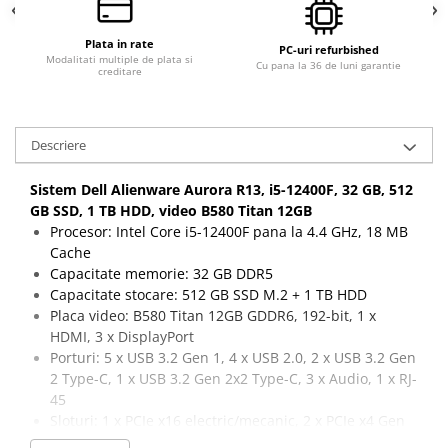
Plata in rate
PC-uri refurbished
Modalitati multiple de plata si
Cu pana la 36 de luni garantie
creditare
Descriere
Sistem Dell Alienware Aurora R13, i5-12400F, 32 GB, 512
GB SSD, 1 TB HDD, video B580 Titan 12GB
Procesor: Intel Core i5-12400F pana la 4.4 GHz, 18 MB
Cache
Capacitate memorie: 32 GB DDR5
Capacitate stocare: 512 GB SSD M.2 + 1 TB HDD
Placa video: B580 Titan 12GB GDDR6, 192-bit, 1 x
HDMI, 3 x DisplayPort
Porturi: 5 x USB 3.2 Gen 1, 4 x USB 2.0, 2 x USB 3.2 Gen
2 Type-C, 1 x USB 3.2 Gen 2x2 Type-C, 3 x Audio, 1 x RJ-
45
Sloturi: 1 x PCIe x16 electric/mecanic, 2 x PCIe x4 Gen
3, 3 x SATA, 1 x M.2 2230 Wifi/Bluetooth, 2 x M.2 2280