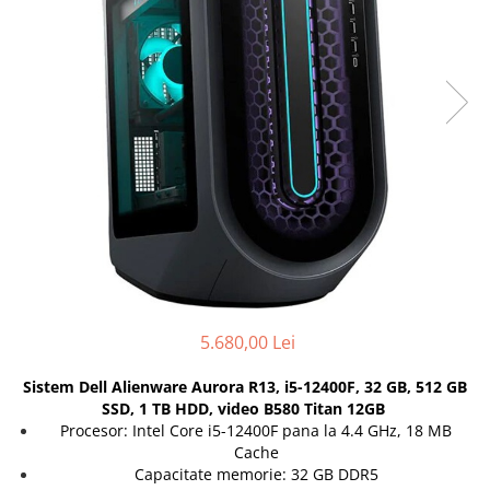
Genti Laptop
Coolere
Incarcatoare laptop
Surse PC
Incarcatoare laptop refurbished
Carcase
Standuri și Coolere Laptop
Placi de baza
Alte accesorii
Ventilatoare carcasa
Card reader
Componente Renew/Refurbished
Placi de baza REFURBISHED
Procesoare
Placi VIDEO
PC All-in-One
Calculatoare All-in-One NOI
5.680,00 Lei
All-in-One REFURBISHED
Calculatoare All-in-One RENEW
Sistem Dell Alienware Aurora R13, i5-12400F, 32 GB, 512 GB
Componente All-in-One
SSD, 1 TB HDD, video B580 Titan 12GB
Procesor: Intel Core i5-12400F pana la 4.4 GHz, 18 MB
Cache
Capacitate memorie: 32 GB DDR5