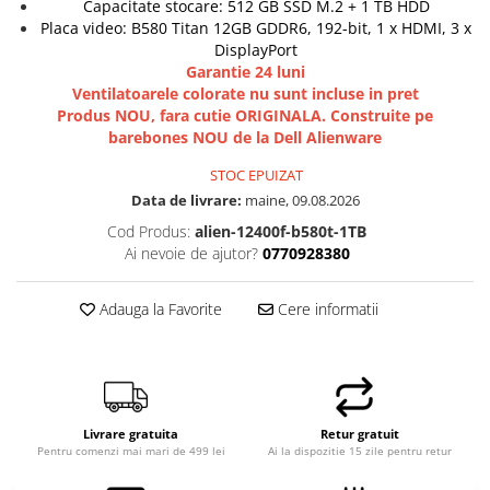
Capacitate stocare: 512 GB SSD M.2 + 1 TB HDD
Placa video: B580 Titan 12GB GDDR6, 192-bit, 1 x HDMI, 3 x
DisplayPort
Garantie 24 luni
Ventilatoarele colorate nu sunt incluse in pret
Produs NOU, fara cutie ORIGINALA. Construite pe
barebones NOU de la Dell Alienware
STOC EPUIZAT
Data de livrare:
maine, 09.08.2026
Cod Produs:
alien-12400f-b580t-1TB
Ai nevoie de ajutor?
0770928380
Adauga la Favorite
Cere informatii
Livrare gratuita
Retur gratuit
Pentru comenzi mai mari de 499 lei
Ai la dispozitie 15 zile pentru retur