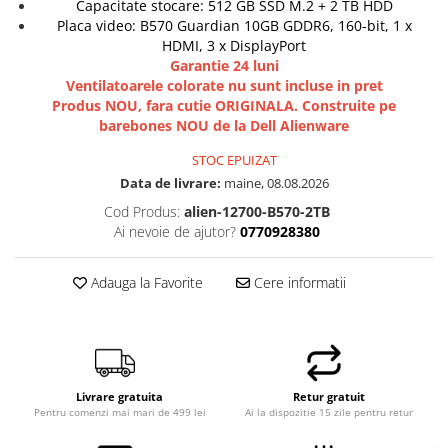
Capacitate stocare: 512 GB SSD M.2 + 2 TB HDD
Placa video: B570 Guardian 10GB GDDR6, 160-bit, 1 x
HDMI, 3 x DisplayPort
Garantie 24 luni
Ventilatoarele colorate nu sunt incluse in pret
Produs NOU, fara cutie ORIGINALA. Construite pe
barebones NOU de la Dell Alienware
STOC EPUIZAT
Data de livrare:
maine, 08.08.2026
Cod Produs:
alien-12700-B570-2TB
Ai nevoie de ajutor?
0770928380
Adauga la Favorite
Cere informatii
Livrare gratuita
Retur gratuit
Pentru comenzi mai mari de 499 lei
Ai la dispozitie 15 zile pentru retur