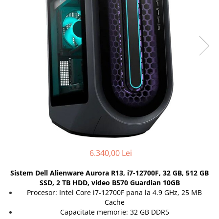
Genti Laptop
Coolere
Incarcatoare laptop
Surse PC
Incarcatoare laptop refurbished
Carcase
Standuri și Coolere Laptop
Placi de baza
Alte accesorii
Ventilatoare carcasa
Card reader
Componente Renew/Refurbished
Placi de baza REFURBISHED
Procesoare
Placi VIDEO
PC All-in-One
Calculatoare All-in-One NOI
6.340,00 Lei
All-in-One REFURBISHED
Calculatoare All-in-One RENEW
Sistem Dell Alienware Aurora R13, i7-12700F, 32 GB, 512 GB
Componente All-in-One
SSD, 2 TB HDD, video B570 Guardian 10GB
Procesor: Intel Core i7-12700F pana la 4.9 GHz, 25 MB
Cache
Capacitate memorie: 32 GB DDR5