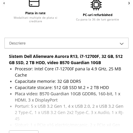
Plata in rate
PC-uri refurbished
Modalitati multiple de plata si
Cu pana la 36 de luni garantie
creditare
Descriere
Sistem Dell Alienware Aurora R13, i7-12700F, 32 GB, 512
GB SSD, 2 TB HDD, video B570 Guardian 10GB
Procesor: Intel Core i7-12700F pana la 4.9 GHz, 25 MB
Cache
Capacitate memorie: 32 GB DDR5
Capacitate stocare: 512 GB SSD M.2 + 2 TB HDD
Placa video: B570 Guardian 10GB GDDR6, 160-bit, 1 x
HDMI, 3 x DisplayPort
Porturi: 5 x USB 3.2 Gen 1, 4 x USB 2.0, 2 x USB 3.2 Gen
2 Type-C, 1 x USB 3.2 Gen 2x2 Type-C, 3 x Audio, 1 x RJ-
45
Sloturi: 1 x PCIe x16 electric/mecanic, 2 x PCIe x4 Gen
3, 3 x SATA, 1 x M.2 2230 Wifi/Bluetooth, 2 x M.2 2280