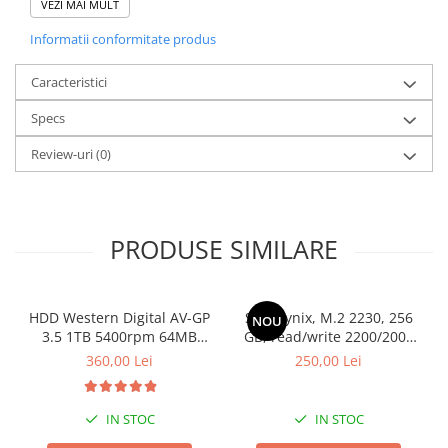
VEZI MAI MULT
Stocare
Dimensiuni (W x H x D): 225 x 510 x 529 mm
Informatii conformitate produs
Greutate: 16.05 kg
Chipset: Z690
Caracteristici
Retea: 10/100/1000/2500
Specs
Audio: Integrata HD
Controller Audio: Realtek ALC3861, Realtek ALC1220
Review-uri
(0)
PRODUSE SIMILARE
HDD Western Digital AV-GP
SSD Hynix, M.2 2230, 256
NOU
3.5 1TB 5400rpm 64MB
GB, read/write 2200/2000
SATA3 (WD10EURX)
MB/s, bulk
360,00 Lei
250,00 Lei
IN STOC
IN STOC