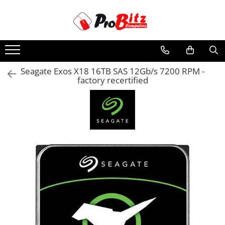
Toate Produsele
Laptopuri si accesorii
Laptopuri
Seagate Exos X18 16TB SAS 12Gb/s 7200 RPM -
factory recertified
Laptopuri Noi
Laptopuri Renew
Laptopuri Refurbished
Laptopuri Second-hand
Componente NOI Laptop
Memorii laptop
Hard Disk-uri laptop
Baterii laptop
Componente REFURBISHED Laptop
Hard Disk-uri Refurbished
Accesorii Laptop