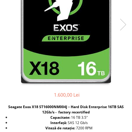
Docking stations
Genti Laptop
Incarcatoare laptop
Incarcatoare laptop refurbished
Standuri și Coolere Laptop
Alte accesorii
Card reader
PC, Componente & Software
Calculatoare
Calculatoare NOI
Calculatoare Mini NOI
Calculatoare SECOND-HAND
1.600,00 Lei
Calculatoare GAMING
Calculatoare REFURBISHED
Seagate Exos X18 ST16000NM004J – Hard Disk Enterprise 16TB SAS
12Gb/s - factory recertified
Calculatoare RENEW
Capacitate:
16 TB 3.5"
Calculatoare WORKSTATION
Interfață:
SAS 12 Gb/s
Viteză de rotație:
7200 RPM
Componente PC NOI