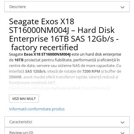
Descriere
Calculatoare All-in-One RENEW
Componente All-in-One
Seagate Exos X18
Monitoare
ST16000NM004J – Hard Disk
Monitoare NOI
Enterprise 16TB SAS 12Gb/s -
Monitoare Refurbished
factory recertified
Monitoare Renew
Seagate
Exos X18 ST16000NM004J
este un hard disk enterprise
Monitoare Second-Hand
de
16TB
proiectat pentru fiabilitate, performanță și eficiență în
centre de date, servere sau sisteme NAS de mare capacitate. Cu
Servere
interfață
SAS 12Gb/s
, viteză de rotație de
7200 RPM
și buffer de
Hard Disk-uri SERVER
256MB
, acest model oferă transferuri rapide, latență redusă și
funcționare continuă 24/7.
Accesorii server
Construit cu tehnologie
helium-sealed
, Exos X18 reduce
frecarea internă, menține temperaturi mai scăzute și consum
Cabinete metalice
VEZI MAI MULT
redus de energie, oferind o durată de viață extinsă de până la
2,5
Carcase server
milioane ore MTBF
. Tehnologiile
Seagate PowerBalance™
și
Informatii conformitate produs
PowerChoice™
optimizează raportul dintre performanță și
Memorii RAM Server
consumul de energie, asigurând un echilibru ideal între viteză și
Caracteristici
Procesoare server
eficiență.
Hard diskul este compatibil cu multiple formate de sector (
512e
Sisteme server
Review-uri
(0)
și 4Kn
), suportă
RAID
,
hot-plug
și este ideal pentru aplicații care