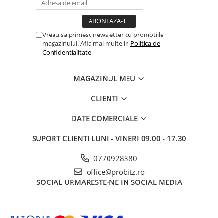
Documentație / ghid instalare (poate varia în funcție de
Drum
distribuitor)
Garanție: 24 luni
Imprimante de format mare
Vreau sa primesc newsletter cu promotiile
Imprimante Foto
magazinului. Afla mai multe in
Politica de
Imprimante Inkjet
Confidentialitate
Imprimante laser
MAGAZINUL MEU
Multifunctionale Inkjet
Multifunctionale laser
CLIENTI
Scannere
DATE COMERCIALE
Retelistica
SUPORT CLIENTI
LUNI - VINERI 09.00 - 17.30
Accesorii switch-uri
Switch-uri
0770928380
Adaptoare PowerLAN
office@probitz.ro
SOCIAL
URMARESTE-NE IN SOCIAL MEDIA
Alte accesorii retea
Access Points & Range Extendere
Placi de retea