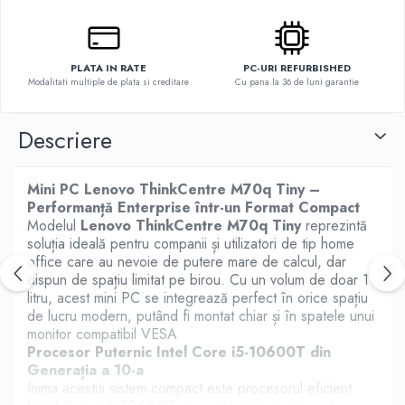
PLATA IN RATE
PC-URI REFURBISHED
Modalitati multiple de plata si creditare
Cu pana la 36 de luni garantie
Descriere
Mini PC Lenovo ThinkCentre M70q Tiny –
Performanță Enterprise într-un Format Compact
Modelul
Lenovo ThinkCentre M70q Tiny
reprezintă
soluția ideală pentru companii și utilizatori de tip home
office care au nevoie de putere mare de calcul, dar
dispun de spațiu limitat pe birou. Cu un volum de doar 1
litru, acest mini PC se integrează perfect în orice spațiu
de lucru modern, putând fi montat chiar și în spatele unui
monitor compatibil VESA
Procesor Puternic Intel Core i5-10600T din
Generația a 10-a
Inima acestui sistem compact este procesorul eficient