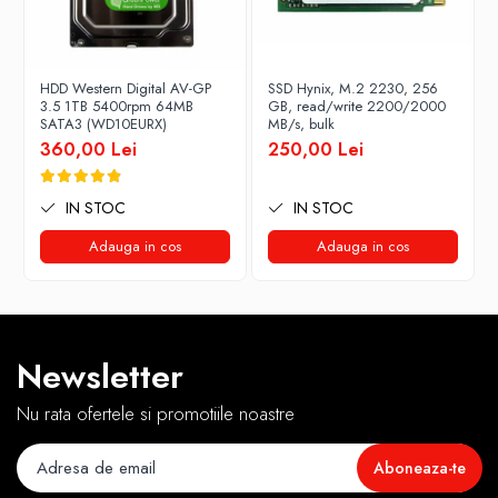
HDD Western Digital AV-GP
SSD Hynix, M.2 2230, 256
3.5 1TB 5400rpm 64MB
GB, read/write 2200/2000
SATA3 (WD10EURX)
MB/s, bulk
360,00 Lei
250,00 Lei
IN STOC
IN STOC
Adauga in cos
Adauga in cos
Newsletter
Nu rata ofertele si promotiile noastre