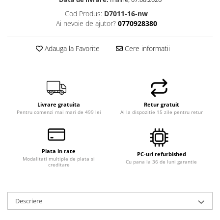
Cod Produs:
D7011-16-nw
Ai nevoie de ajutor?
0770928380
Adauga la Favorite
Cere informatii
Livrare gratuita
Retur gratuit
Pentru comenzi mai mari de 499 lei
Ai la dispozitie 15 zile pentru retur
Plata in rate
PC-uri refurbished
Modalitati multiple de plata si
Cu pana la 36 de luni garantie
creditare
Descriere