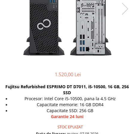
Incarcatoare laptop
Coolere
Incarcatoare laptop refurbished
Surse PC
Standuri și Coolere Laptop
Carcase
Alte accesorii
Placi de baza
Card reader
Ventilatoare carcasa
Componente Renew/Refurbished
Placi de baza REFURBISHED
Procesoare
Placi VIDEO
1.520,00 Lei
PC All-in-One
Fujitsu Refurbished ESPRIMO DT D7011, i5-10500, 16 GB, 256
Calculatoare All-in-One NOI
SSD
All-in-One REFURBISHED
Procesor: Intel Core i5-10500, pana la 4.5 GHz
Calculatoare All-in-One RENEW
Capacitate memorie: 16 GB DDR4
Capacitate SSD: 256 GB
Componente All-in-One
Garantie 24 luni
STOC EPUIZAT
Data de livrare:
maine, 07.08.2026