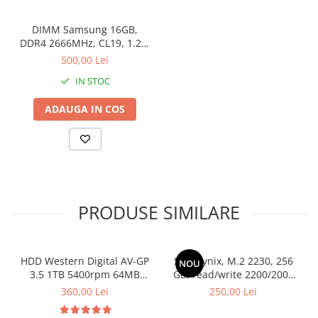
DIMM Samsung 16GB,
DDR4 2666MHz, CL19, 1.2V,
Non-ECC, bulk
500,00 Lei
IN STOC
ADAUGA IN COS
PRODUSE SIMILARE
HDD Western Digital AV-GP
SSD Hynix, M.2 2230, 256
NOU
3.5 1TB 5400rpm 64MB
GB, read/write 2200/2000
SATA3 (WD10EURX)
MB/s, bulk
360,00 Lei
250,00 Lei