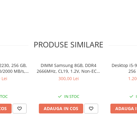
PRODUSE SIMILARE
2230, 256 GB,
DIMM Samsung 8GB, DDR4
Desktop i5-
0/2000 MB/s,
2666MHz, CL19, 1.2V, Non-ECC,
256
k
bulk
 Lei
300,00 Lei
1.20
STOC
IN STOC
COS
ADAUGA IN COS
ADAUGA I