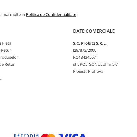
la mai multe in
Politica de Confidentialitate
DATE COMERCIALE
 Plata
S.C. Probitz S.R.L.
e Retur
J29/873/2000
Produselor
RO13434567
de Retur
str. POLIGONULUI nr.5-7
Ploiesti, Prahova
L