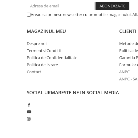
Stabilizatoare de tensiune
Vreau sa primesc newsletter cu promotiile magazinului. Af
Periferice
Periferice PC
MAGAZINUL MEU
CLIENTI
Hard Disk-uri & SSD-uri externe
Tastaturi
Despre noi
Metode de
Mouse
Termeni si Conditii
Politica d
Politica de Confidentialitate
Garantia 
UPS-uri
Politica de livrare
Formular 
Accesorii UPS-uri
Contact
ANPC
Statii GRAFICE
ANPC - SA
Statii GRAFICE NOI
SOCIAL
URMARESTE-NE IN SOCIAL MEDIA
Statii GRAFICE Refurbished
Imprimante&Consumabile
Tonere
Accesorii Printing
Cartuse cerneala