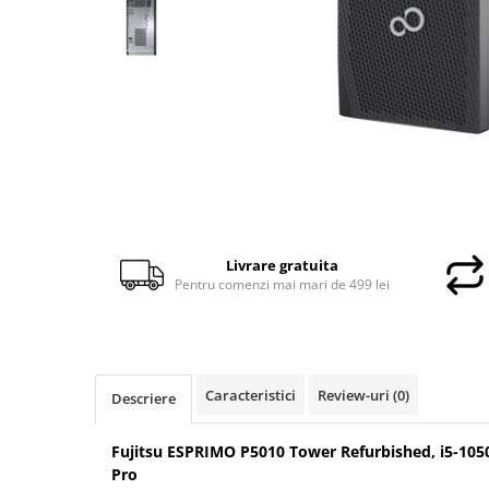
Docking stations
Genti Laptop
Incarcatoare laptop
Incarcatoare laptop refurbished
Standuri și Coolere Laptop
Alte accesorii
Card reader
PC, Componente & Software
Calculatoare
Livrare gratuita
Calculatoare NOI
Pentru comenzi mai mari de 499 lei
Calculatoare Mini NOI
Calculatoare SECOND-HAND
Calculatoare GAMING
Calculatoare REFURBISHED
Caracteristici
Review-uri
(0)
Descriere
Calculatoare RENEW
Calculatoare WORKSTATION
Fujitsu ESPRIMO P5010 Tower Refurbished, i5-1050
Pro
Componente PC NOI