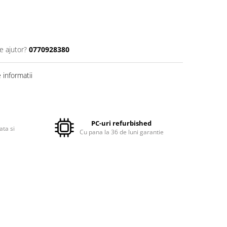
e ajutor?
0770928380
informatii
PC-uri refurbished
ata si
Cu pana la 36 de luni garantie