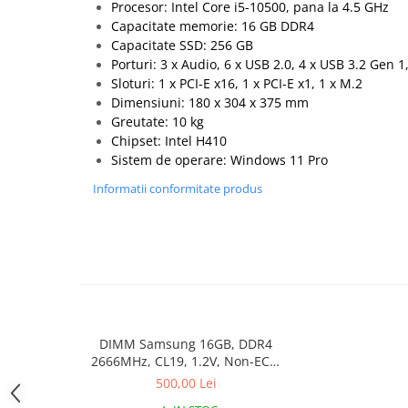
Procesor: Intel Core i5-10500, pana la 4.5 GHz
Hard Disk-uri Desktop
Capacitate memorie: 16 GB DDR4
Memorii PC
Capacitate SSD: 256 GB
Porturi: 3 x Audio, 6 x USB 2.0, 4 x USB 3.2 Gen 1,
Procesoare
Sloturi: 1 x PCI-E x16, 1 x PCI-E x1, 1 x M.2
Placi video
Dimensiuni: 180 x 304 x 375 mm
SSD
Greutate: 10 kg
Coolere
Chipset: Intel H410
Sistem de operare: Windows 11 Pro
Surse PC
Carcase
Informatii conformitate produs
Placi de baza
Ventilatoare carcasa
Componente Renew/Refurbished
Placi de baza REFURBISHED
Procesoare
Placi VIDEO
DIMM Samsung 16GB, DDR4
PC All-in-One
2666MHz, CL19, 1.2V, Non-ECC,
bulk
500,00 Lei
Calculatoare All-in-One NOI
All-in-One REFURBISHED