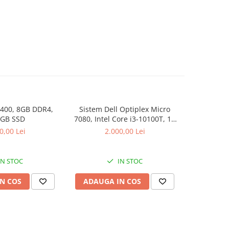
9400, 8GB DDR4,
Sistem Dell Optiplex Micro
DIMM Sa
 GB SSD
7080, Intel Core i3-10100T, 16
2666MHz, C
GB RAM, 512 GB SSD, Win 11
0,00 Lei
2.000,00 Lei
Pro
IN STOC
IN STOC
N COS
ADAUGA IN COS
ADAUG