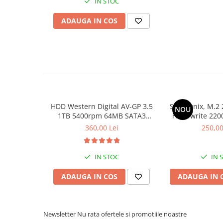
IN STOC
Calculatoare All-in-One RENEW
ADAUGA IN COS
Componente All-in-One
Monitoare
Monitoare NOI
Monitoare Refurbished
Monitoare Renew
Monitoare Second-Hand
HDD Western Digital AV-GP 3.5
SSD Hynix, M.2 
NOU
Servere
1TB 5400rpm 64MB SATA3
read/write 220
(WD10EURX)
bul
Hard Disk-uri SERVER
360,00 Lei
250,00
Accesorii server
Cabinete metalice
IN STOC
IN 
Carcase server
ADAUGA IN COS
ADAUGA IN 
Memorii RAM Server
Procesoare server
Newsletter
Nu rata ofertele si promotiile noastre
Sisteme server