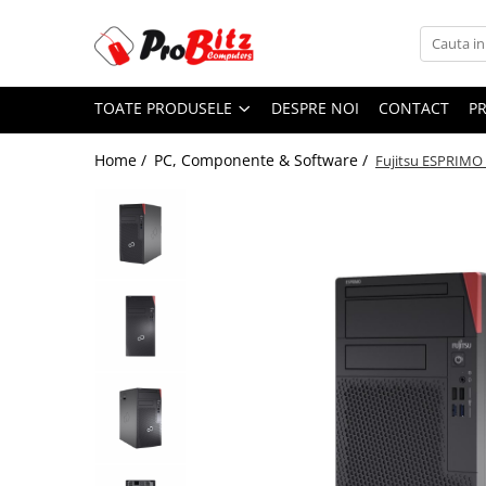
Toate Produsele
TOATE PRODUSELE
DESPRE NOI
CONTACT
P
Laptopuri si accesorii
Laptopuri
Home /
PC, Componente & Software /
Fujitsu ESPRIMO 
Laptopuri Noi
Laptopuri Renew
Laptopuri Refurbished
Laptopuri Second-hand
Componente NOI Laptop
Memorii laptop
Hard Disk-uri laptop
Baterii laptop
Componente REFURBISHED Laptop
Hard Disk-uri Refurbished
Accesorii Laptop