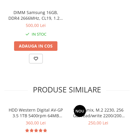
Stabilizatoare de tensiune
DIMM Samsung 16GB,
Periferice
DDR4 2666MHz, CL19, 1.2V,
Non-ECC, bulk
Periferice PC
500,00 Lei
Hard Disk-uri & SSD-uri externe
IN STOC
Tastaturi
ADAUGA IN COS
Mouse
UPS-uri
Accesorii UPS-uri
Statii GRAFICE
Statii GRAFICE NOI
PRODUSE SIMILARE
Statii GRAFICE Refurbished
Imprimante&Consumabile
Tonere
HDD Western Digital AV-GP
SSD Hynix, M.2 2230, 256
NOU
3.5 1TB 5400rpm 64MB
GB, read/write 2200/2000
Accesorii Printing
SATA3 (WD10EURX)
MB/s, bulk
360,00 Lei
250,00 Lei
Cartuse cerneala