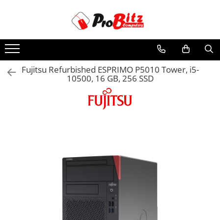
Toate Produsele
Laptopuri si accesorii
Laptopuri
Fujitsu Refurbished ESPRIMO P5010 Tower, i5-
10500, 16 GB, 256 SSD
Laptopuri Noi
Laptopuri Renew
Laptopuri Refurbished
Laptopuri Second-hand
Componente NOI Laptop
Memorii laptop
Hard Disk-uri laptop
Baterii laptop
Componente REFURBISHED Laptop
Hard Disk-uri Refurbished
Accesorii Laptop