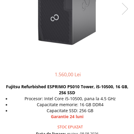
Docking stations
Genti Laptop
Incarcatoare laptop
Incarcatoare laptop refurbished
Standuri și Coolere Laptop
Alte accesorii
Card reader
PC, Componente & Software
Calculatoare
1.560,00 Lei
Calculatoare NOI
Calculatoare Mini NOI
Fujitsu Refurbished ESPRIMO P5010 Tower, i5-10500, 16 GB,
Calculatoare SECOND-HAND
256 SSD
Procesor: Intel Core i5-10500, pana la 4.5 GHz
Calculatoare GAMING
Capacitate memorie: 16 GB DDR4
Calculatoare REFURBISHED
Capacitate SSD: 256 GB
Calculatoare RENEW
Garantie 24 luni
Calculatoare WORKSTATION
STOC EPUIZAT
Componente PC NOI
Data de livrare:
maine, 08.08.2026