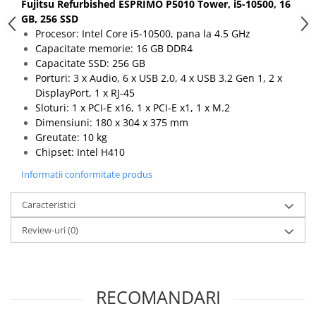
Fujitsu Refurbished ESPRIMO P5010 Tower, i5-10500, 16
Calculatoare All-in-One RENEW
GB, 256 SSD
Procesor: Intel Core i5-10500, pana la 4.5 GHz
Componente All-in-One
Capacitate memorie: 16 GB DDR4
Monitoare
Capacitate SSD: 256 GB
Monitoare NOI
Porturi: 3 x Audio, 6 x USB 2.0, 4 x USB 3.2 Gen 1, 2 x
DisplayPort, 1 x RJ-45
Monitoare Refurbished
Sloturi: 1 x PCI-E x16, 1 x PCI-E x1, 1 x M.2
Monitoare Renew
Dimensiuni: 180 x 304 x 375 mm
Greutate: 10 kg
Monitoare Second-Hand
Chipset: Intel H410
Servere
Informatii conformitate produs
Hard Disk-uri SERVER
Accesorii server
Caracteristici
Cabinete metalice
Review-uri
(0)
Carcase server
Memorii RAM Server
Procesoare server
RECOMANDARI
Sisteme server