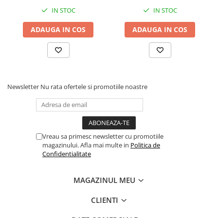
Drum
IN STOC
IN STOC
Imprimante de format mare
ADAUGA IN COS
ADAUGA IN COS
Imprimante Foto
Imprimante Inkjet
Imprimante laser
Multifunctionale Inkjet
Newsletter
Nu rata ofertele si promotiile noastre
Multifunctionale laser
Scannere
Retelistica
Vreau sa primesc newsletter cu promotiile
Accesorii switch-uri
magazinului. Afla mai multe in
Politica de
Switch-uri
Confidentialitate
Adaptoare PowerLAN
MAGAZINUL MEU
Alte accesorii retea
Access Points & Range Extendere
CLIENTI
Placi de retea