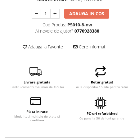
Hard Disk-uri Desktop
ADAUGA IN COS
Memorii PC
Procesoare
Cod Produs:
P5010-8-nw
Ai nevoie de ajutor?
0770928380
Placi video
SSD
Adauga la Favorite
Cere informatii
Coolere
Surse PC
Carcase
Placi de baza
Ventilatoare carcasa
Livrare gratuita
Retur gratuit
Componente Renew/Refurbished
Pentru comenzi mai mari de 499 lei
Ai la dispozitie 15 zile pentru retur
Placi de baza REFURBISHED
Procesoare
Plata in rate
Placi VIDEO
PC-uri refurbished
Modalitati multiple de plata si
Cu pana la 36 de luni garantie
creditare
PC All-in-One
Calculatoare All-in-One NOI
All-in-One REFURBISHED