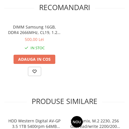
RECOMANDARI
Stabilizatoare de tensiune
Periferice
Periferice PC
DIMM Samsung 16GB,
Hard Disk-uri & SSD-uri externe
DDR4 2666MHz, CL19, 1.2V,
Non-ECC, bulk
500,00 Lei
Tastaturi
Mouse
IN STOC
UPS-uri
ADAUGA IN COS
Accesorii UPS-uri
Statii GRAFICE
Statii GRAFICE NOI
Statii GRAFICE Refurbished
Imprimante&Consumabile
PRODUSE SIMILARE
Tonere
Accesorii Printing
HDD Western Digital AV-GP
SSD Hynix, M.2 2230, 256
NOU
Cartuse cerneala
3.5 1TB 5400rpm 64MB
GB, read/write 2200/2000