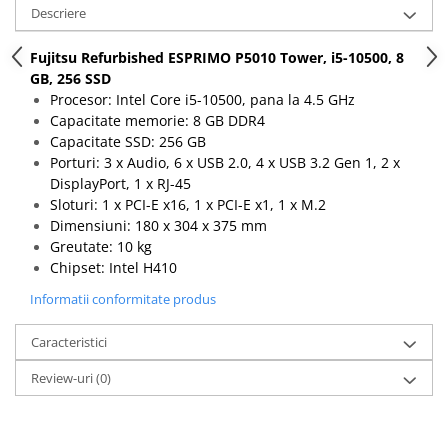
Descriere
Calculatoare All-in-One RENEW
Componente All-in-One
Fujitsu Refurbished ESPRIMO P5010 Tower, i5-10500, 8
Monitoare
GB, 256 SSD
Procesor: Intel Core i5-10500, pana la 4.5 GHz
Monitoare NOI
Capacitate memorie: 8 GB DDR4
Monitoare Refurbished
Capacitate SSD: 256 GB
Porturi: 3 x Audio, 6 x USB 2.0, 4 x USB 3.2 Gen 1, 2 x
Monitoare Renew
DisplayPort, 1 x RJ-45
Monitoare Second-Hand
Sloturi: 1 x PCI-E x16, 1 x PCI-E x1, 1 x M.2
Dimensiuni: 180 x 304 x 375 mm
Servere
Greutate: 10 kg
Hard Disk-uri SERVER
Chipset: Intel H410
Accesorii server
Informatii conformitate produs
Cabinete metalice
Caracteristici
Carcase server
Memorii RAM Server
Review-uri
(0)
Procesoare server
Sisteme server