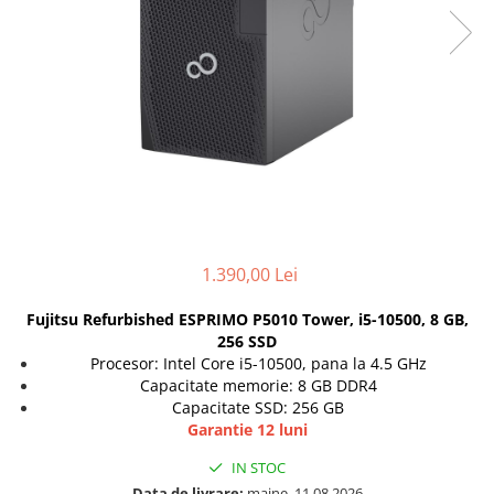
Docking stations
Genti Laptop
Incarcatoare laptop
Incarcatoare laptop refurbished
Standuri și Coolere Laptop
Alte accesorii
Card reader
PC, Componente & Software
Calculatoare
1.390,00 Lei
Calculatoare NOI
Calculatoare Mini NOI
Fujitsu Refurbished ESPRIMO P5010 Tower, i5-10500, 8 GB,
Calculatoare SECOND-HAND
256 SSD
Procesor: Intel Core i5-10500, pana la 4.5 GHz
Calculatoare GAMING
Capacitate memorie: 8 GB DDR4
Calculatoare REFURBISHED
Capacitate SSD: 256 GB
Calculatoare RENEW
Garantie 12 luni
Calculatoare WORKSTATION
IN STOC
Componente PC NOI
Data de livrare:
maine, 11.08.2026