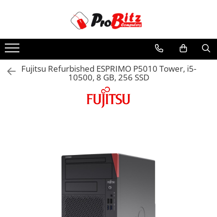
Toate Produsele
Laptopuri si accesorii
Laptopuri
Fujitsu Refurbished ESPRIMO P5010 Tower, i5-
10500, 8 GB, 256 SSD
Laptopuri Noi
Laptopuri Renew
Laptopuri Refurbished
Laptopuri Second-hand
Componente NOI Laptop
Memorii laptop
Hard Disk-uri laptop
Baterii laptop
Componente REFURBISHED Laptop
Hard Disk-uri Refurbished
Accesorii Laptop