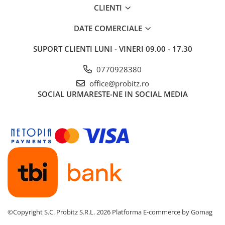
CLIENTI
Routere Wireless
Routere
DATE COMERCIALE
Media convertoare
SUPORT CLIENTI
LUNI - VINERI 09.00 - 17.30
NAS
0770928380
Echipament firewall
office@probitz.ro
Cabluri retea
SOCIAL
URMARESTE-NE IN SOCIAL MEDIA
Ceasuri inteligente
Telefoane si tablete
Tablete Grafice
Tablete NOI
©Copyright S.C. Probitz S.R.L. 2026
Platforma E-commerce by Gomag