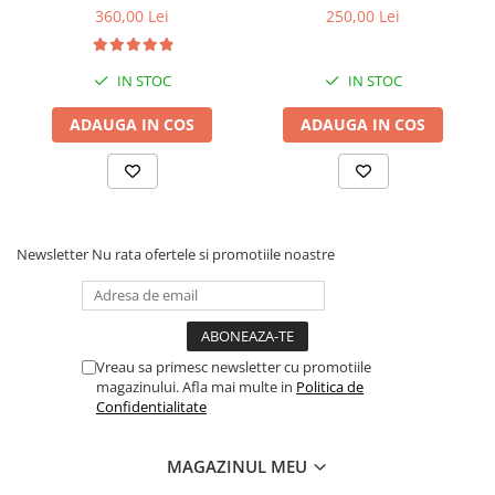
SATA3 (WD10EURX)
MB/s, bulk
Drum
360,00 Lei
250,00 Lei
Imprimante de format mare
Imprimante Foto
IN STOC
IN STOC
Imprimante Inkjet
ADAUGA IN COS
ADAUGA IN COS
Imprimante laser
Multifunctionale Inkjet
Multifunctionale laser
Scannere
Newsletter
Nu rata ofertele si promotiile noastre
Retelistica
Accesorii switch-uri
Switch-uri
Vreau sa primesc newsletter cu promotiile
Adaptoare PowerLAN
magazinului. Afla mai multe in
Politica de
Confidentialitate
Alte accesorii retea
Access Points & Range Extendere
MAGAZINUL MEU
Placi de retea